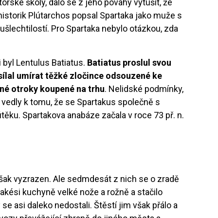
orské školy, dalo se z jeho povahy vytušit, že
historik Plútarchos popsal Spartaka jako muže s
ušlechtilostí. Pro Spartaka nebylo otázkou, zda
 byl Lentulus Batiatus.
Batiatus proslul svou
sílal umírat těžké zločince odsouzené ke
né otroky koupené na trhu
. Nelidské podmínky,
y, vedly k tomu, že se Spartakus společně s
těku. Spartakova anabáze začala v roce 73 př. n.
však vyzrazen. Ale sedmdesát z nich se o zradě
jakési kuchyně velké nože a rožně a stačilo
e asi daleko nedostali. Štěstí jim však přálo a