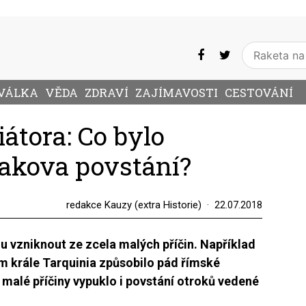
VÁLKA
VĚDA
ZDRAVÍ
ZAJÍMAVOSTI
CESTOVÁNÍ
iátora: Co bylo
akova povstání?
redakce Kauzy (extra Historie)
22.07.2018
 vzniknout ze zcela malých příčin. Například
m krále Tarquinia způsobilo pád římské
 malé příčiny vypuklo i povstání otroků vedené