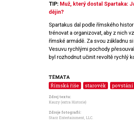
TIP:
Muž, který dostal Spartaka: J
dějin?
Spartakus dal podle římského histori
trénovat a organizovat, aby z nich 
římské armádě. Za svou základnu si z
Vesuvu rychlými pochody přesouval G
byl rozhodnut učinit revoltě rychlý 
TÉMATA
Římská říše
starověk
povstání
Zdroj textu:
Kauzy (extra Historie)
Zdroje fotografii:
Starz Entertainment, LLC.