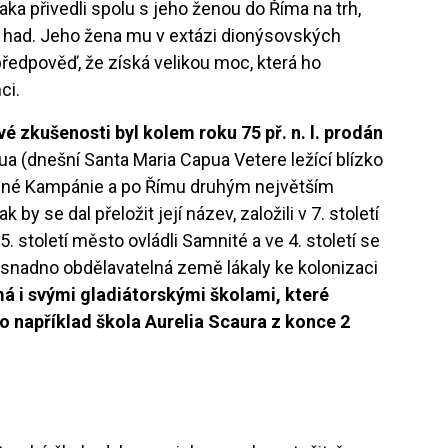
aka přivedli spolu s jeho ženou do Říma na trh,
 had. Jeho žena mu v extázi dionýsovských
předpověď, že získá velikou moc, která ho
ci.
é zkušenosti byl kolem roku 75 př. n. l. prodán
ua (dnešní Santa Maria Capua Vetere ležící blízko
dné Kampánie a po Římu druhým největším
y se dal přeložit její název, založili v 7. století
 5. století město ovládli Samnité a ve 4. století se
snadno obdělavatelná země lákaly ke kolonizaci
á i svými gladiátorskými školami, které
jako například škola Aurelia Scaura z konce 2