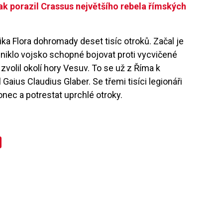
ak porazil Crassus největšího rebela římských
ka Flora dohromady deset tisíc otroků. Začal je
vzniklo vojsko schopné bojovat proti vycvičené
volil okolí hory Vesuv. To se už z Říma k
aius Claudius Glaber. Se třemi tisíci legionáři
konec a potrestat uprchlé otroky.