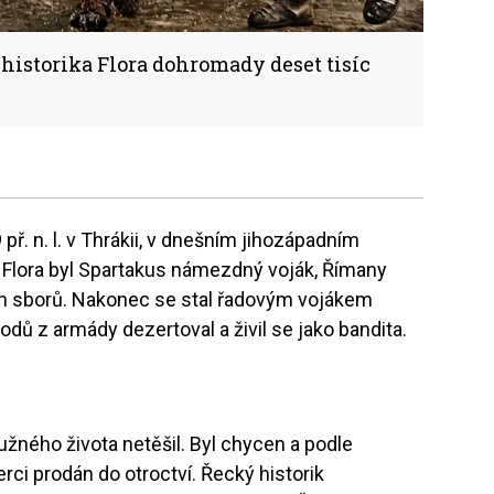
historika Flora dohromady deset tisíc
př. n. l. v Thrákii, v dnešním jihozápadním
a Flora byl Spartakus námezdný voják, Římany
 sborů. Nakonec se stal řadovým vojákem
odů z armády dezertoval a živil se jako bandita.
žného života netěšil. Byl chycen a podle
ci prodán do otroctví. Řecký historik