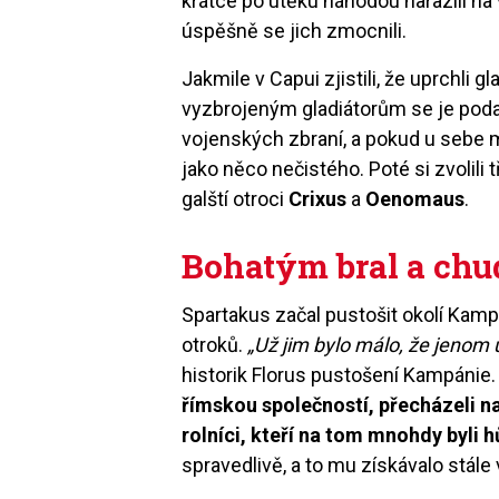
krátce po útěku náhodou narazili na
úspěšně se jich zmocnili.
Jakmile v Capui zjistili, že uprchli gl
vyzbrojeným gladiátorům se je podaři
vojenských zbraní, a pokud u sebe mě
jako něco nečistého. Poté si zvolili tř
galští otroci
Crixus
a
Oenomaus
.
Bohatým bral a ch
Spartakus začal pustošit okolí Kam
otroků.
„Už jim bylo málo, že jenom ut
historik Florus pustošení Kampánie
římskou společností, přecházeli n
rolníci, kteří na tom mnohdy byli h
spravedlivě, a to mu získávalo stále 