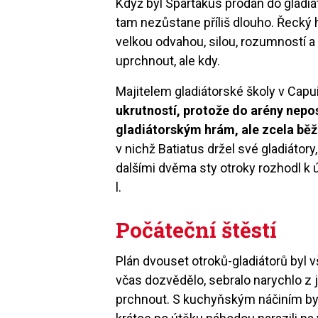
Když byl Spartakus prodán do gladiát
tam nezůstane příliš dlouho. Řecký 
velkou odvahou, silou, rozumností a 
uprchnout, ale kdy.
Majitelem gladiátorské školy v Capui
ukrutností, protože do arény nepo
gladiátorským hrám, ale zcela běž
v nichž Batiatus držel své gladiátor
dalšími dvěma sty otroky rozhodl k ú
l.
Počáteční štěstí
Plán dvouset otroků-gladiátorů byl 
včas dozvědělo, sebralo narychlo z 
prchnout. S kuchyňským náčiním by s