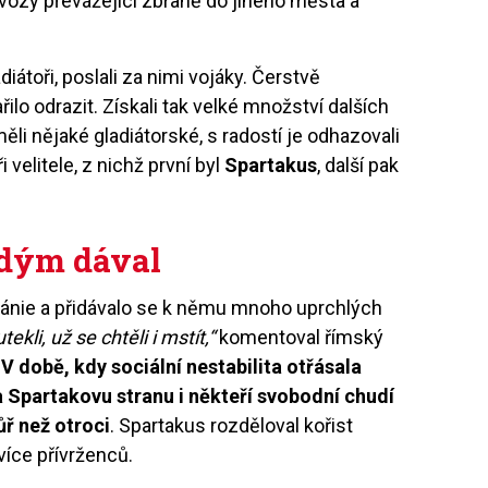
 vozy převážející zbraně do jiného města a
adiátoři, poslali za nimi vojáky. Čerstvě
lo odrazit. Získali tak velké množství dalších
li nějaké gladiátorské, s radostí je odhazovali
i velitele, z nichž první byl
Spartakus
, další pak
udým dával
pánie a přidávalo se k němu mnoho uprchlých
ekli, už se chtěli i mstít,“
komentoval římský
.
V době, kdy sociální nestabilita otřásala
a Spartakovu stranu i někteří svobodní chudí
ůř než otroci
. Spartakus rozděloval kořist
více přívrženců.