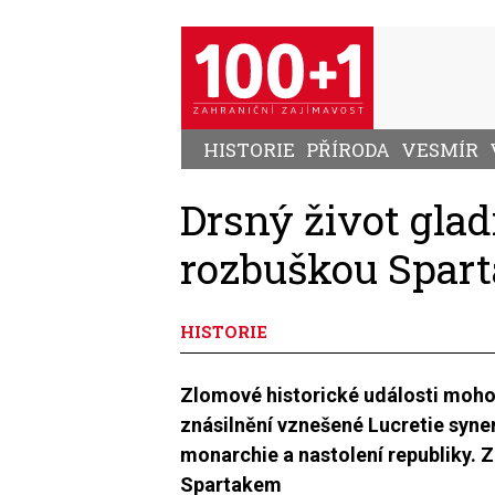
Přejít
k
hlavnímu
obsahu
HISTORIE
PŘÍRODA
VESMÍR
Drsný život glad
rozbuškou Spart
HISTORIE
Zlomové historické události mohou
znásilnění vznešené Lucretie syne
monarchie a nastolení republiky. Z
Spartakem