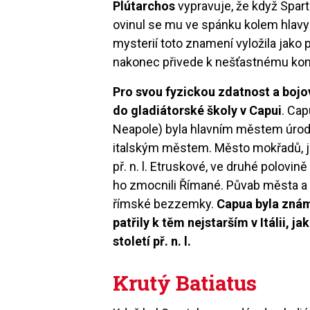
Plútarchos
vypravuje, že když Spart
ovinul se mu ve spánku kolem hlavy
mysterií toto znamení vyložila jako 
nakonec přivede k nešťastnému kon
Pro svou fyzickou zdatnost a bojov
do gladiátorské školy v Capui
. Cap
Neapole) byla hlavním městem úro
italským městem. Město mokřadů, jak b
př. n. l. Etruskové, ve druhé polovině
ho zmocnili Římané. Půvab města a 
římské bezzemky.
Capua byla znám
patřily k těm nejstarším v Itálii, 
století př. n. l.
Krutý Batiatus