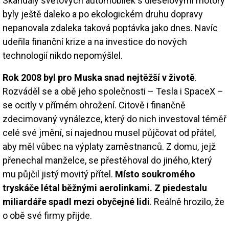
Skandály světových automobilek s dieselovými motory
byly ještě daleko a po ekologickém druhu dopravy
nepanovala zdaleka taková poptávka jako dnes. Navíc
udeřila finanční krize a na investice do nových
technologií nikdo nepomýšlel.
Rok 2008 byl pro Muska snad nejtěžší v životě
.
Rozváděl se a obě jeho společnosti – Tesla i SpaceX –
se ocitly v přímém ohrožení. Citově i finančně
zdecimovaný vynálezce, který do nich investoval téměř
celé své jmění, si najednou musel půjčovat od přátel,
aby měl vůbec na výplaty zaměstnanců. Z domu, jejž
přenechal manželce, se přestěhoval do jiného, který
mu půjčil jistý movitý přítel.
Místo soukromého
tryskáče létal běžnými aerolinkami. Z piedestalu
miliardáře spadl mezi obyčejné lidi
. Reálně hrozilo, že
o obě své firmy přijde.