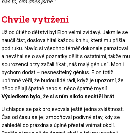
nás to, čím dnes jsme.“
Chvíle vytržení
Už od útlého dětství byl Elon velmi zvídavý. Jakmile se
naučil číst, doslova hltal každou knihu, která mu přišla
pod ruku. Navíc si všechno téměř dokonale pamatoval
a neváhal se o své poznatky dělit s ostatními, takže mu
sourozenci brzy začali říkat „náš malý génius“. Mohli
bychom dodat – nesnesitelný génius. Elon totiž
upřímně věřil, že budou lidé rádi, když je upozorní, že
něco dělají špatně nebo si něco špatně myslí.
Výsledkem bylo, že si s ním nikdo nechtěl hrát
.
U chlapce se pak projevovala ještě jedna zvláštnost.
Čas od času se jej zmocňoval podivný stav, kdy se
zahleděl do prázdna a úplně přestal vnímat okolí.