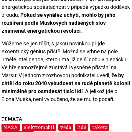
energetickou soběstačnost v případě výpadku dodávek
proudu.
Pokud se vynález uchytí, mohlo by jeho
rozšíření podle Muskových nadšených slov
znamenat energetickou revoluci
.
Můžeme se jen těšit, s jakou novinkou přijde
excentrický génius příště. Možná se vrhne na pole
umělé inteligence, kterou má již delší dobu v hledáčku.
Ve hře samozřejmě zůstává i vysněné přistání na
Marsu: V jednom z rozhovorů podnikatel uvedl,
že by
chtěl do roku 2040 vybudovat na rudé planetě kolonii
minimálně pro osmdesát tisíc lidí
. A jelikož jde o
Elona Muska, není vyloučeno, že se mu to podaří.
TÉMATA
NASA
elektromobil
věda
lidé
raketa