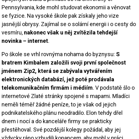
Pennsylvania, kde mohl studovat ekonomii a věnovat
se fyzice. Na vysoké škole pak získaly jeho vize
jasnější obrysy. Zajímal se o solární energii i o cesty do
vesmíru,
nakonec však u něj zvítězila tehdejší
novinka – internet
.
Po škole se vrhl rovnýma nohama do byznysu:
S
bratrem Kimbalem založili svoji první společnost
jménem Zip2, která se zabývala vytvářením
elektronických databází, jež poté prodávala
telekomunikačním firmám i médiím
. V podstatě šlo o
internetové Zlaté stránky spojené s mapami. Mladíci
neměli téměř žádné peníze, to je však od jejich
podnikatelského plánu neodradilo. Elon tehdy dřel
dnem i nocí a do kanceláře firmy se prakticky
přestěhoval. Své pozdější kolegy požádal, aby jej
vždycky ráno vzbudili kopancem, aby mohl v práci