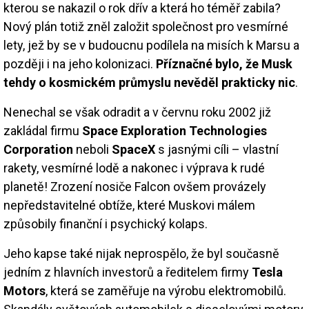
kterou se nakazil o rok dřív a která ho téměř zabila?
Nový plán totiž zněl založit společnost pro vesmírné
lety, jež by se v budoucnu podílela na misích k Marsu a
později i na jeho kolonizaci.
Příznačné bylo, že Musk
tehdy o kosmickém průmyslu nevěděl prakticky nic
.
Nenechal se však odradit a v červnu roku 2002 již
zakládal firmu
Space Exploration Technologies
Corporation
neboli
SpaceX
s jasnými cíli – vlastní
rakety, vesmírné lodě a nakonec i výprava k rudé
planetě! Zrození nosiče Falcon ovšem provázely
nepředstavitelné obtíže, které Muskovi málem
způsobily finanční i psychický kolaps.
Jeho kapse také nijak neprospělo, že byl současně
jedním z hlavních investorů a ředitelem firmy
Tesla
Motors
, která se zaměřuje na výrobu elektromobilů.