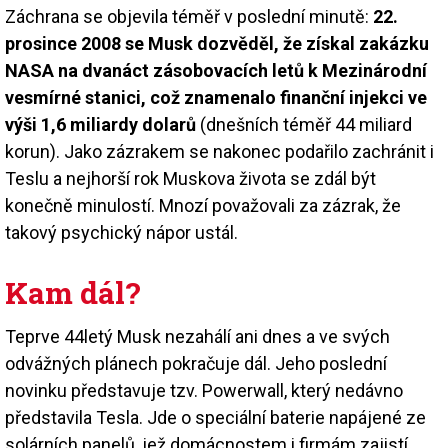
Záchrana se objevila téměř v poslední minutě:
22.
prosince 2008 se Musk dozvěděl, že získal zakázku
NASA na dvanáct zásobovacích letů k Mezinárodní
vesmírné stanici, což znamenalo finanční injekci ve
výši 1,6 miliardy dolarů
(dnešních téměř 44 miliard
korun). Jako zázrakem se nakonec podařilo zachránit i
Teslu a nejhorší rok Muskova života se zdál být
konečně minulostí. Mnozí považovali za zázrak, že
takový psychický nápor ustál.
Kam dál?
Teprve 44letý Musk nezahálí ani dnes a ve svých
odvážných plánech pokračuje dál. Jeho poslední
novinku představuje tzv. Powerwall, který nedávno
představila Tesla. Jde o speciální baterie napájené ze
solárních panelů, jež domácnostem i firmám zajistí