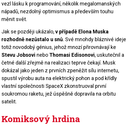
vezl lásku k programování, několik megalomanských
nápadů, nezdolný optimismus a především touhu
měnit svět.
Jak se později ukázalo,
v případě Elona Muska
rozhodně nezůstalo u snů
. Své mnohdy bláznivé ideje
totiž novodobý génius, jehož mnozí přirovnávají ke
Stevu Jobsovi
nebo
Thomasi Edisonovi
, uskutečnil a
četné další zřejmě na realizaci teprve čekají. Musk
dokázal jako jeden z prvních zpeněžit sílu internetu,
spustil výrobu auta na elektrický pohon a pod křídly
vlastní společnosti SpaceX zkonstruoval první
soukromou raketu, jež úspěšně dopravila na orbitu
satelit.
Komiksový hrdina