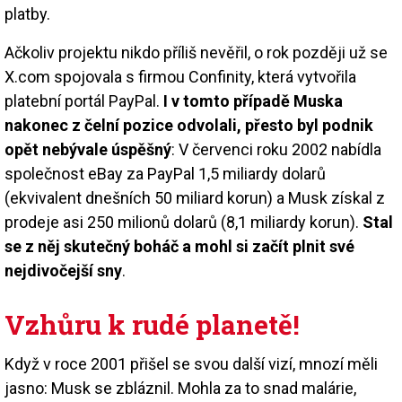
platby.
Ačkoliv projektu nikdo příliš nevěřil, o rok později už se
X.com spojovala s firmou Confinity, která vytvořila
platební portál PayPal.
I v tomto případě Muska
nakonec z čelní pozice odvolali, přesto byl podnik
opět nebývale úspěšný
: V červenci roku 2002 nabídla
společnost eBay za PayPal 1,5 miliardy dolarů
(ekvivalent dnešních 50 miliard korun) a Musk získal z
prodeje asi 250 milionů dolarů (8,1 miliardy korun).
Stal
se z něj skutečný boháč a mohl si začít plnit své
nejdivočejší sny
.
Vzhůru k rudé planetě!
Když v roce 2001 přišel se svou další vizí, mnozí měli
jasno: Musk se zbláznil. Mohla za to snad malárie,