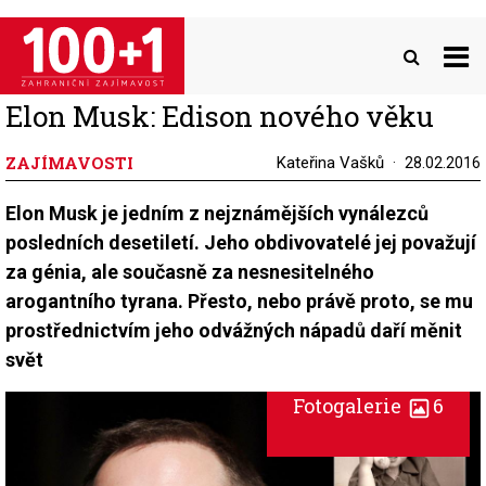
Přejít
k
hlavnímu
obsahu
Elon Musk: Edison nového věku
ZAJÍMAVOSTI
Kateřina Vašků
28.02.2016
Elon Musk je jedním z nejznámějších vynálezců
posledních desetiletí. Jeho obdivovatelé jej považují
za génia, ale současně za nesnesitelného
arogantního tyrana. Přesto, nebo právě proto, se mu
prostřednictvím jeho odvážných nápadů daří měnit
svět
Fotogalerie
6