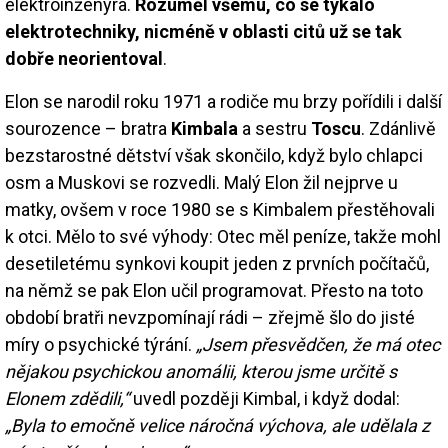
elektroinženýra.
Rozuměl všemu, co se týkalo
elektrotechniky, nicméně v oblasti citů už se tak
dobře neorientoval
.
Elon se narodil roku 1971 a rodiče mu brzy pořídili i další
sourozence – bratra
Kimbala
a sestru
Toscu
. Zdánlivě
bezstarostné dětství však skončilo, když bylo chlapci
osm a Muskovi se rozvedli. Malý Elon žil nejprve u
matky, ovšem v roce 1980 se s Kimbalem přestěhovali
k otci. Mělo to své výhody: Otec měl peníze, takže mohl
desetiletému synkovi koupit jeden z prvních počítačů,
na němž se pak Elon učil programovat. Přesto na toto
období bratři nevzpomínají rádi – zřejmě šlo do jisté
míry o psychické týrání.
„Jsem přesvědčen, že má otec
nějakou psychickou anomálii, kterou jsme určitě s
Elonem zdědili,“
uvedl později Kimbal, i když dodal:
„Byla to emočně velice náročná výchova, ale udělala z