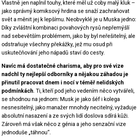
Vlastně jen naplnil touhy, které měl už coby malý kluk –
jako správný komiksový hrdina se snaží zachraňovat
svět a měnit jej k lepšímu. Neobvyklé je u Muska jedno:
Díky zvláštní kombinaci povahových rysů nepřemýšlí
nad sebevětším problémem, jako by byl neřešitelný, ale
odstraňuje všechny překážky, jež mu osud při
uskutečňování jeho nápadů staví do cesty.
Navíc má dostatečné charisma, aby pro své vize
nadchl ty nejlepší odborníky a nějakou záhadou je
přinutil pracovat dnem i nocí v téměř nelidských
podmínkách
. Ti, kteří pod jeho vedením něco vytvářeli,
se shodnou na jednom: Musk je jako šéf i kolega
nesnesitelný, jako manažer mnohdy necitelný, vyžaduje
absolutní nasazení a ze svých lidí doslova sdírá kůži.
Zároveň má však něco z génia a jeho senzační vize
jednoduše „táhnou“.