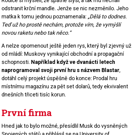
Rodiče si mysleli, že špatně slyší, a tak mu nechali
odstranit krční mandle. Jenže se nic nezměnilo. Jeho
matka k tomu jednou poznamenala:
„Dělá to dodnes.
Teď už ho prostě nechám, protože vím, že vymýšlí
novou raketu nebo tak něco.“
A nelze opomenout ještě jeden rys, který byl zjevný už
od mládí: Muskovy vynikající obchodní a propagační
schopnosti.
Například když ve dvanácti letech
naprogramoval svoji první hru s názvem Blastar
,
dotáhl celý projekt úspěšně do konce: Prodal hru
místnímu magazínu za pět set dolarů, tedy ekvivalent
dnešních třiceti tisíc korun.
První firma
Hned jak to bylo možné, přesídlil Musk do vysněných
Spojených států a přihlásil se na University of