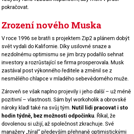
pokračovat.
Zrození nového Muska
V roce 1996 se bratři s projektem Zip2 a plánem dobýt
svět vydali do Kalifornie. Díky usilovné snaze a
nezdolnému optimismu se jim brzy podařilo sehnat
investory a rozrůstající se firma prosperovala. Musk
zastával post výkonného ředitele a změnil se z
nesmělého chlapce v mladého sebevědomého muže.
Zároveň se však naplno projevily i jeho další – už méně
pozitivní – vlastnosti. Sám byl workoholik a obrovské
nároky kladl také na svůj tým.
Nutil lidi pracovat i sto
hodin týdně, bez možnosti odpočinku
. Říkal, že
dovolenou si užijí, až společnost zkrachuje. Své
manažery „týral“ především přehnaně optimistickými