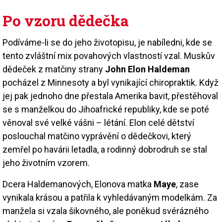
Po vzoru dědečka
Podíváme-li se do jeho životopisu, je nabíledni, kde se
tento zvláštní mix povahových vlastností vzal. Muskův
dědeček z matčiny strany
John Elon Haldeman
pocházel z Minnesoty a byl vynikající chiropraktik. Když
jej pak jednoho dne přestala Amerika bavit, přestěhoval
se s manželkou do Jihoafrické republiky, kde se poté
věnoval své velké vášni – létání. Elon celé dětství
poslouchal matčino vyprávění o dědečkovi, který
zemřel po havárii letadla, a rodinný dobrodruh se stal
jeho životním vzorem.
Dcera Haldemanových, Elonova matka
Maye
, zase
vynikala krásou a patřila k vyhledávaným modelkám. Za
manžela si vzala šikovného, ale poněkud svérázného