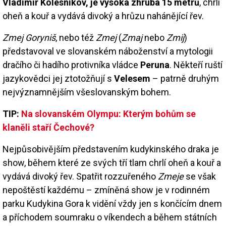
Vladimir Kolesnikov, je vysoká zhruba 15 metrů
, chrlí
oheň a kouř a vydává divoký a hrůzu nahánějící řev.
Zmej Goryniš
, nebo též
Zmej
(
Zmaj
nebo
Zmij
)
představoval ve slovanském náboženství a mytologii
dračího či hadího protivníka vládce
Peruna
. Někteří ruští
jazykovědci jej ztotožňují s
Velesem
– patrně druhým
nejvýznamnějším všeslovanským bohem.
TIP:
Na slovanském Olympu: Kterým bohům se
klaněli staří Čechové?
Nejpůsobivějším představením kudykinského draka je
show, během které ze svých tří tlam chrlí oheň a kouř a
vydává divoký řev. Spatřit rozzuřeného
Zmeje
se však
nepoštěstí každému – zmíněná show je v rodinném
parku Kudykina Gora k vidění vždy jen s končícím dnem
a příchodem soumraku o víkendech a během státních