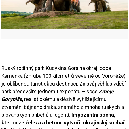
Ruský rodinný park Kudykina Gora na okraji obce
Kamenka (zhruba 100 kilometrů severně od Voroněže)
je oblíbenou turistickou destinací. Za svůj věhlas vděčí
park především jednomu exponátu – soše
Zmeje
Goryniše
, realistickému a děsivě vyhlížejícímu
ztvárnění bájného draka, známého z mnoha ruských a
slovanských příběhů a legend.
Impozantní socha,
kterou ze železa a betonu vytvořil ukrajinský sochař