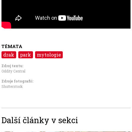
TÉMATA
drak
park
mytologie
Zdroj textu:
Oddity Central
Zdroje fotografii:
Shutterstock
Další články v sekci