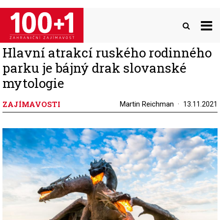
Přejít
k
hlavnímu
obsahu
Hlavní atrakcí ruského rodinného
parku je bájný drak slovanské
mytologie
ZAJÍMAVOSTI
Martin Reichman
13.11.2021