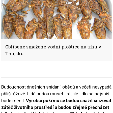
Oblíbené smažené vodní ploštice na trhu v
Thajsku
Budoucnost dnešních snídaní, obědů a večeří nevypadá
příliš růžově. Lidé budou muset jíst, ale jídlo se nejspíš
bude měnit.
Výrobci pokrmů se budou snažit snižovat
zátěž životního prostředí a budou zřejmě přecházet