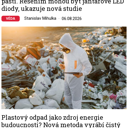
pastí. Řešením mohou být jantarové LED
diody, ukazuje nová studie
Stanislav Mihulka
06.08.2026
VĚDA
Image
Plastový odpad jako zdroj energie
budoucnosti? Nová metoda vyrábí čistý