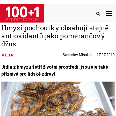
Přejít
k
hlavnímu
obsahu
Hmyzí pochoutky obsahují stejně
antioxidantů jako pomerančový
džus
VĚDA
Stanislav Mihulka
17.07.2019
Jídla z hmyzu šetří životní prostředí, jsou ale také
příznivá pro lidské zdraví