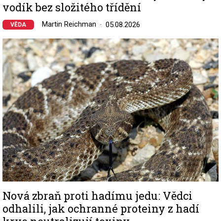
vodík bez složitého třídění
Martin Reichman
05.08.2026
VĚDA
Image
Nová zbraň proti hadímu jedu: Vědci
odhalili, jak ochranné proteiny z hadí