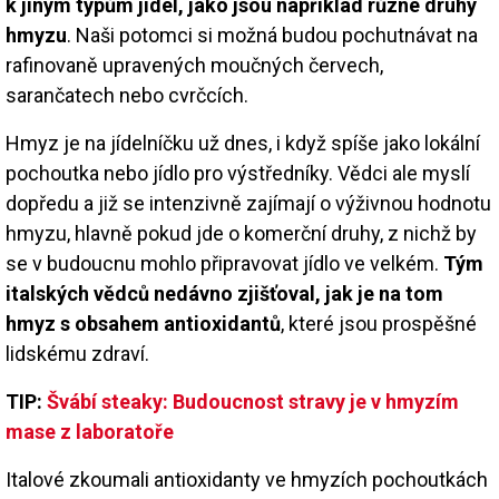
k jiným typům jídel, jako jsou například různé druhy
hmyzu
. Naši potomci si možná budou pochutnávat na
rafinovaně upravených moučných červech,
sarančatech nebo cvrčcích.
Hmyz je na jídelníčku už dnes, i když spíše jako lokální
pochoutka nebo jídlo pro výstředníky. Vědci ale myslí
dopředu a již se intenzivně zajímají o výživnou hodnotu
hmyzu, hlavně pokud jde o komerční druhy, z nichž by
se v budoucnu mohlo připravovat jídlo ve velkém.
Tým
italských vědců nedávno zjišťoval, jak je na tom
hmyz s obsahem antioxidantů
, které jsou prospěšné
lidskému zdraví.
TIP:
Švábí steaky: Budoucnost stravy je v hmyzím
mase z laboratoře
Italové zkoumali antioxidanty ve hmyzích pochoutkách