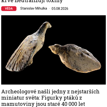
krve neutralizují toxiny
Stanislav Mihulka
05.08.2026
VĚDA
Image
Archeologové našli jedny z nejstarších
miniatur světa: Figurky ptáků z
mamutoviny jsou staré 40 000 let