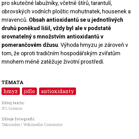
pro skutečné labužníky, včetně štírů, tarantulí,
obrovských vodních ploštic mohutnatek, housenek a
mravenců.
Obsah antioxidantů se u jednotlivých
druhů poněkud lišil, vždy byl ale v podstatě
srovnatelný s množstvím antioxidantů v
pomerančovém džusu
. Výhoda hmyzu je zároveň v
tom, že oproti tradičním hospodářským zvířatům
mnohem méně zatěžuje životní prostředí.
TÉMATA
hmyz
jídlo
antioxidanty
Zdroj textu:
IFL Science
Zdroje fotografii:
Takoradee / Wikimedia Commons