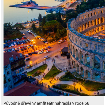
Původně dřevěný amfiteátr nahradila v roce 68