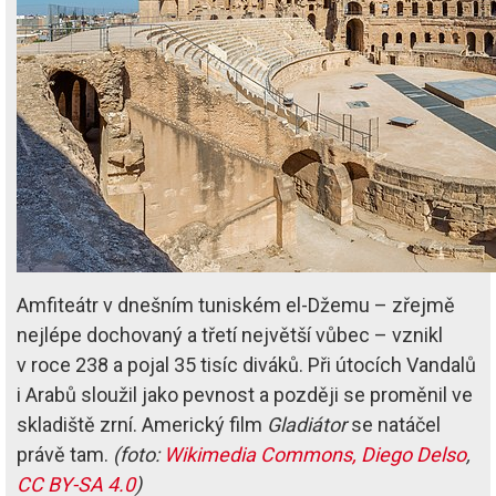
Amfiteátr v dnešním tuniském el-Džemu – zřejmě
nejlépe dochovaný a třetí největší vůbec – vznikl
v roce 238 a pojal 35 tisíc diváků. Při útocích Vandalů
i Arabů sloužil jako pevnost a později se proměnil ve
skladiště zrní. Americký film
Gladiátor
se natáčel
právě tam.
(foto:
Wikimedia Commons, Diego Delso
,
CC BY-SA 4.0
)