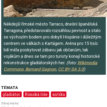
Někdejší římské město Tarraco, dnešní španělská
Tarragona, představovalo rozsáhlou pevnost a stalo
se výchozím bodem pro dobytí Hispánie i důležitým
centrem ve válkách s Kartágem. Aréna pro 15 tisíc
lidí měla poskytovat zábavu jak občanům, tak
vojákům a dnes se tam pro turisty konají historické
rekonstrukce gladiátorských her.
(foto:
Wikimedia
Commons, Bernard Gagnon
,
CC BY-SA 3.0
)
TÉMATA
gladiátor
Římská říše
antika
Zdroj textu: