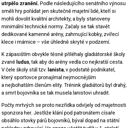
utrpělo zranění.
Podle následujícího senátního výnosu
směli hry pořádat jen skutečně majetní lidé, kteří si
mohli dovolit kvalitní architekty, a byly stanoveny
minimální technické normy. Začaly se tak stavět
dedikované kamenné arény, zahrnující kobky, zvířecí
klece i márnice – vše úhledně skryté v podzemí.
K zápasištím obvykle těsně přiléhaly gladiátorské školy
zvané
ludus
, tak aby do arény vedla co nejkratší cesta.
V čele školy stál tzv.
lanista
, v podstatě podnikatel,
který sportovce pronajímal nejmocnějším
a nejbohatším členům elity. Trénink gladiátorů byl drahý,
a smrt bojovníka se tak musela lanistovi uhradit.
Počty mrtvých se proto nezřídka odvíjely od majetnosti
sponzora her. Jestliže klání pod patronátem císaře
obsáhlo stovky párů bojovníků, býval dopad na státní