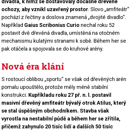
divadla, k nimž se dostavovaly dočasné dřevěné
ochozy, aby vznikl uzavřený prostor
. Slovo „amfiteátr“
pochází z řečtiny a doslova znamená „dvojité divadlo“.
Například
Gaius Scribonius Curio
nechal roku 52
postavit dvě dřevěná divadla, umístěná na otočném
mechanismu kulatými stranami k sobě. Během her se
pak otáčela a spojovala se do kruhové arény.
Nová éra klání
S rostoucí oblibou „sportu“ se však od dřevěných arén
pomalu upouštělo, protože měly méně stabilní
konstrukci.
Kupříkladu roku 27 př. n. l. postavil
masivní dřevěný amfiteátr bývalý otrok Atilus, který
se stal úspěšným obchodníkem. Stavba však
vyrostla na nestabilní půdě a během her se zřítila,
přičemž zahynulo 20 tisíc lidí a dalších 50 tisíc