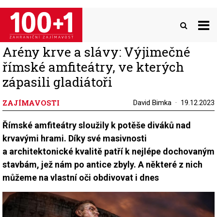
Přejít
k
hlavnímu
obsahu
Arény krve a slávy: Výjimečné
římské amfiteátry, ve kterých
zápasili gladiátoři
ZAJÍMAVOSTI
David Bimka
19.12.2023
Římské amfiteátry sloužily k potěše diváků nad
krvavými hrami. Díky své masivnosti
a architektonické kvalitě patří k nejlépe dochovaným
stavbám, jež nám po antice zbyly. A některé z nich
můžeme na vlastní oči obdivovat i dnes