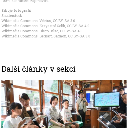
100+1 zahraniční zajímavost
Zdroje fotografii:
Shutterstock
Wikimedia Commons, Veleius
,
CC BY-SA 3.0
Wikimedia Commons, Krzysztof Golik
,
CC BY-SA 4.0
Wikimedia Commons, Diego Delso
,
CC BY-SA 4.0
Wikimedia Commons, Bernard Gagnon
,
CC BY-SA 3.0
Další články v sekci
Image