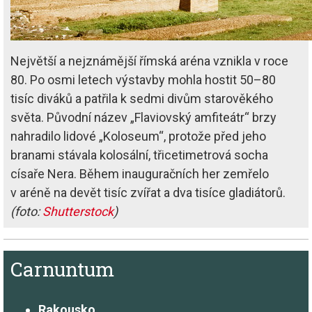
Největší a nejznámější římská aréna vznikla v roce
80. Po osmi letech výstavby mohla hostit 50–80
tisíc diváků a patřila k sedmi divům starověkého
světa. Původní název „Flaviovský amfiteátr“ brzy
nahradilo lidové „Koloseum“, protože před jeho
branami stávala kolosální, třicetimetrová socha
císaře Nera. Během inauguračních her zemřelo
v aréně na devět tisíc zvířat a dva tisíce gladiátorů.
(foto:
Shutterstock
)
Carnuntum
Rakousko