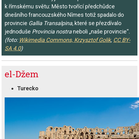
k římskému světu: Město tvořící předchůdce
dnešního francouzského Nîmes totiž spadalo do
provincie
Gallia Transalpina
, které se přezdívalo
jednoduše
Provincia nostra
neboli „naše provincie“.
(foto:
Wikimedia Commons, Krzysztof Golik
,
CC BY-
SA 4.0
)
el-Džem
Turecko