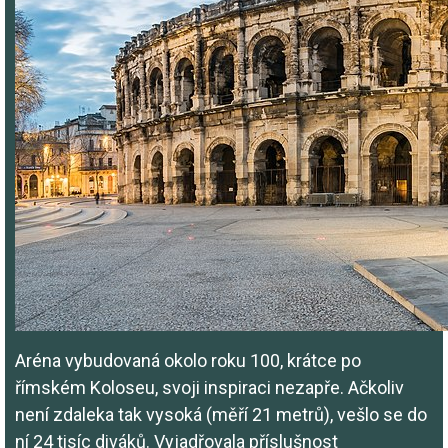
Aréna vybudovaná okolo roku 100, krátce po
římském Koloseu, svoji inspiraci nezapře. Ačkoliv
není zdaleka tak vysoká (měří 21 metrů), vešlo se do
ní 24 tisíc diváků. Vyjadřovala příslušnost