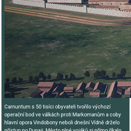
Carnuntum s 50 tisíci obyvateli tvořilo výchozí
operační bod ve válkách proti Markomanům a coby
hlavní opora Vindobony neboli dnešní Vídně drželo
přístup po Dunaji. Město plné vojáků si přímo říkalo