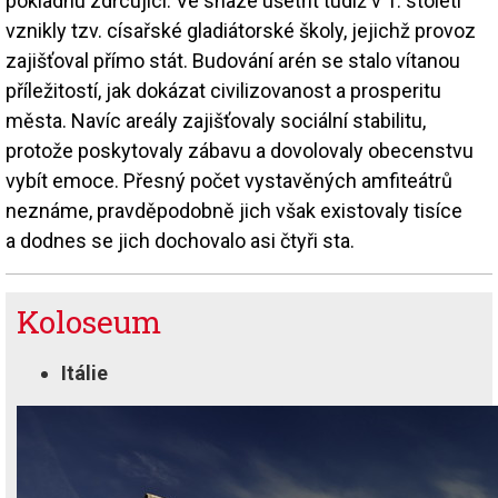
pokladnu zdrcující. Ve snaze ušetřit tudíž v 1. století
vznikly tzv. císařské gladiátorské školy, jejichž provoz
zajišťoval přímo stát. Budování arén se stalo vítanou
příležitostí, jak dokázat civilizovanost a prosperitu
města. Navíc areály zajišťovaly sociální stabilitu,
protože poskytovaly zábavu a dovolovaly obecenstvu
vybít emoce. Přesný počet vystavěných amfiteátrů
neznáme, pravděpodobně jich však existovaly tisíce
a dodnes se jich dochovalo asi čtyři sta.
Koloseum
Itálie