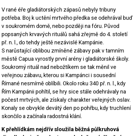
V rané éře gladiátorských zápasů nebyly tribuny
potřeba. Boj k uctění mrtvého předka se odehrával buď
v soukromém domě, nebo později na fóru. Původ
popsaných krvavých rituálů sahá zřejmě do 4. století
př. n. l., do tehdy ještě nezávislé Kampánie.
S narůstající oblibou zmíněné zábavy pak v tamním
městě Capua vyrostly první arény i gladiátorské školy.
Soukromý rituál nad nebožtíkem se tak měnil ve
veřejnou zábavu, kterou si Kampánci i sousední
Římané nesmírně oblíbili. Okolo roku 340 př. n. l., kdy
Řím Kampánii pohltil, se hry sice stále odehrávaly na
počest mrtvých, ale získaly charakter veřejných oslav.
Konaly se obvykle devátý den po pohřbu, kdy truchlení
skončilo a začínala radostná klání.
K přehlídkám nejdřív sloužila běžná půlkruhová