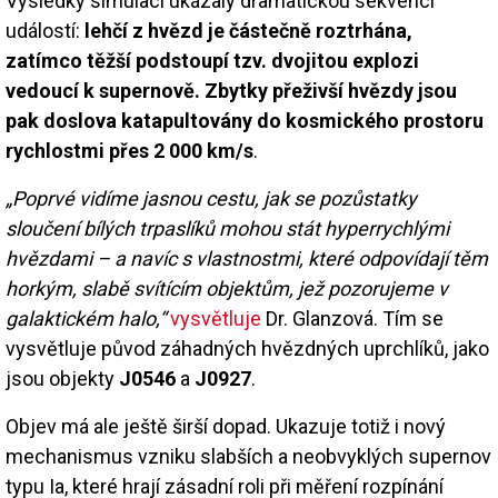
Výsledky simulací ukázaly dramatickou sekvenci
událostí:
lehčí z hvězd je částečně roztrhána,
zatímco těžší podstoupí tzv. dvojitou explozi
vedoucí k supernově. Zbytky přeživší hvězdy jsou
pak doslova katapultovány do kosmického prostoru
rychlostmi přes 2 000 km/s
.
„Poprvé vidíme jasnou cestu, jak se pozůstatky
sloučení bílých trpaslíků mohou stát hyperrychlými
hvězdami – a navíc s vlastnostmi, které odpovídají těm
horkým, slabě svítícím objektům, jež pozorujeme v
galaktickém halo,“
vysvětluje
Dr. Glanzová. Tím se
vysvětluje původ záhadných hvězdných uprchlíků, jako
jsou objekty
J0546
a
J0927
.
Objev má ale ještě širší dopad. Ukazuje totiž i nový
mechanismus vzniku slabších a neobvyklých supernov
typu Ia, které hrají zásadní roli při měření rozpínání