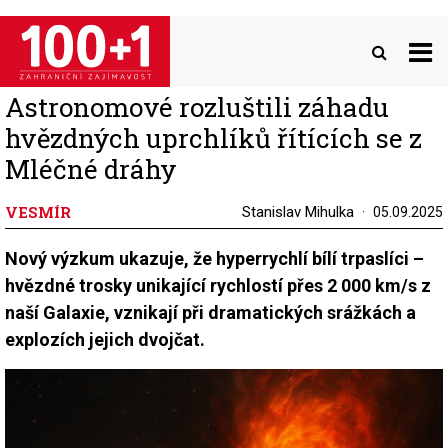
Přejít
k
hlavnímu
obsahu
Astronomové rozluštili záhadu
hvězdných uprchlíků řítících se z
Mléčné dráhy
VESMÍR
Stanislav Mihulka
05.09.2025
Nový výzkum ukazuje, že hyperrychlí bílí trpaslíci –
hvězdné trosky unikající rychlostí přes 2 000 km/s z
naší Galaxie, vznikají při dramatických srážkách a
explozích jejich dvojčat.