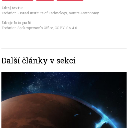
Zdroj textu:
Technion - Israel Institute of Technology
,
Nature Astronomy
Zdroje fotografii:
Technion Spokesperson's Office
,
CC BY-SA 4.0
Další články v sekci
Image