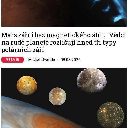
Mars září i bez magnetického štítu: Vědci
na rudé planetě rozlišují hned tři typy
polárních září
Michal Švanda
08.08.2026
VESMÍR
Image