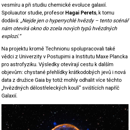
vesmíru a při studiu chemické evoluce galaxií.
Spoluautor studie, profesor
Hagai Perets
, k tomu
dodává:
„Nejde jen o hyperrychlé hvězdy – tento scénář
nám otevírá okno do zcela nových typů hvězdných
explozí.“
Na projektu kromě Technionu spolupracovali také
vědci z Univerzity v Postupimi a Institutu Maxe Plancka
pro astrofyziku. Výsledky otevírají cestu k dalším
objevům: chystané přehlídky krátkodobých jevů i nová
data z družice Gaia by totiž mohly odhalit více těchto
„hvězdných dělostřeleckých koulí“ svištících napříč
Galaxií.
Image