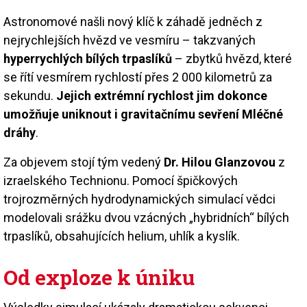
Astronomové našli nový klíč k záhadě jedněch z
nejrychlejších hvězd ve vesmíru – takzvaných
hyperrychlých bílých trpaslíků
– zbytků hvězd, které
se řítí vesmírem rychlostí přes 2 000 kilometrů za
sekundu.
Jejich extrémní rychlost jim dokonce
umožňuje uniknout i gravitačnímu sevření Mléčné
dráhy
.
Za objevem stojí tým vedený
Dr. Hilou Glanzovou
z
izraelského Technionu. Pomocí špičkových
trojrozměrných hydrodynamických simulací vědci
modelovali srážku dvou vzácných „hybridních“ bílých
trpaslíků, obsahujících helium, uhlík a kyslík.
Od exploze k úniku