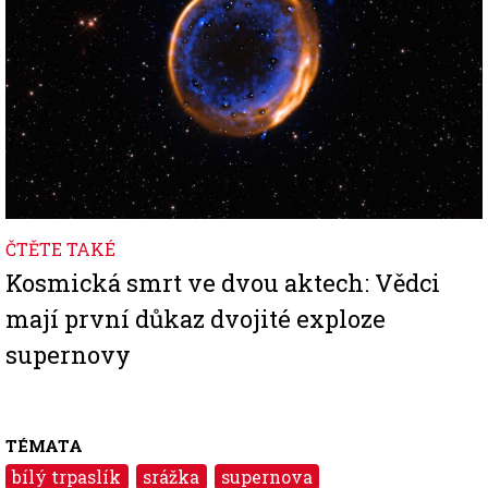
ČTĚTE TAKÉ
Kosmická smrt ve dvou aktech: Vědci
mají první důkaz dvojité exploze
supernovy
TÉMATA
bílý trpaslík
srážka
supernova