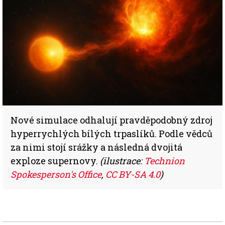
Nové simulace odhalují pravděpodobný zdroj
hyperrychlých bílých trpaslíků. Podle vědců
za nimi stojí srážky a následná dvojitá
exploze supernovy.
(ilustrace:
Technion
Spokesperson's Office
,
CC BY-SA 4.0
)