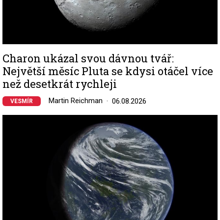
Charon ukázal svou dávnou tvář:
Největší měsíc Pluta se kdysi otáčel více
než desetkrát rychleji
Martin Reichman
06.08.2026
VESMÍR
Image