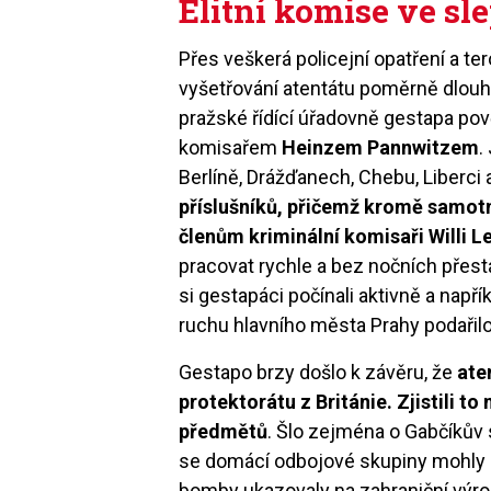
Elitní komise ve sle
Přes veškerá policejní opatření a ter
vyšetřování atentátu poměrně dlouho
pražské řídící úřadovně gestapa pov
komisařem
Heinzem Pannwitzem
.
Berlíně, Drážďanech, Chebu, Liberci
příslušníků, přičemž kromě samot
členům kriminální komisaři Willi L
pracovat rychle a bez nočních přes
si gestapáci počínali aktivně a např
ruchu hlavního města Prahy podařilo
Gestapo brzy došlo k závěru, že
ate
protektorátu z Británie. Zjistili 
předmětů
. Šlo zejména o Gabčíkův
se domácí odbojové skupiny mohly 
bomby ukazovaly na zahraniční výrobu