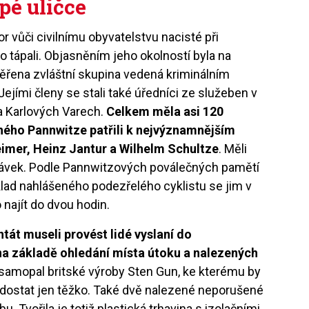
pé uličce
or vůči civilnímu obyvatelstvu nacisté při
 tápali. Objasněním jeho okolností byla na
ěřena zvláštní skupina vedená kriminálním
 Jejími členy se stali také úředníci ze služeben v
 a Karlových Varech.
Celkem měla asi 120
ného Pannwitze patřili k nejvýznamnějším
eimer, Heinz Jantur a Wilhelm Schultze
. Měli
távek. Podle Pannwitzových poválečných pamětí
íklad nahlášeného podezřelého cyklistu se jim v
 najít do dvou hodin.
ntát museli provést lidé vyslaní do
to na základě ohledání místa útoku a nalezených
 samopal britské výroby Sten Gun, ke kterému by
dostat jen těžko. Také dvě nalezené neporušené
. Tvořila je totiž plastická trhavina s izolačními