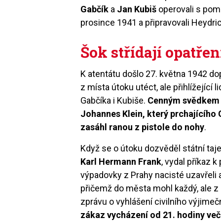
Gabčík
a
Jan Kubiš
operovali s pomo
prosince 1941 a připravovali Heydr
Šok střídají opatře
K atentátu došlo 27. května 1942 do
z místa útoku utéct, ale přihlížejíc
Gabčíka i Kubiše.
Cenným svědkem se
Johannes Klein, který prchajícího
zasáhl ranou z pistole do nohy
.
Když se o útoku dozvěděl státní taje
Karl Hermann Frank
, vydal příkaz
výpadovky z Prahy nacisté uzavřeli a
přičemž do města mohl každý, ale z 
zprávu o vyhlášení civilního výjim
zákaz vycházení od 21. hodiny več