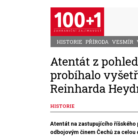
Přejít
k
hlavnímu
obsahu
HISTORIE
PŘÍRODA
VESMÍR
Atentát z pohled
probíhalo vyšet
Reinharda Heyd
HISTORIE
Atentát na zastupujícího říšského
odbojovým činem Čechů za celou d