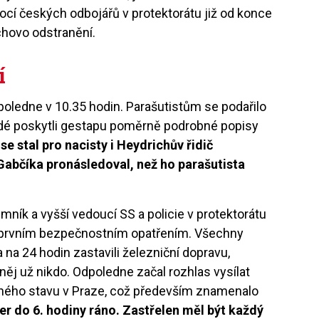
cí českých odbojářů v protektorátu již od konce
ichovo odstranění.
ní
poledne v 10.35 hodin. Parašutistům se podařilo
í lidé poskytli gestapu poměrně podrobné popisy
 stal pro nacisty i Heydrichův řidič
 Gabčíka pronásledoval, než ho parašutista
mník a vyšší vedoucí SS a policie v protektorátu
 k prvním bezpečnostním opatřením. Všechny
 na 24 hodin zastavili železniční dopravu,
něj už nikdo. Odpoledne začal rozhlas vysílat
ečného stavu v Praze, což především znamenalo
er do 6. hodiny ráno. Zastřelen měl být každý