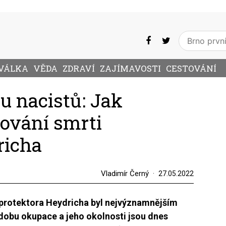
VÁLKA
VĚDA
ZDRAVÍ
ZAJÍMAVOSTI
CESTOVÁNÍ
u nacistů: Jak
řování smrti
richa
Vladimír Černý
27.05.2022
 protektora Heydricha byl nejvýznamnějším
obu okupace a jeho okolnosti jsou dnes