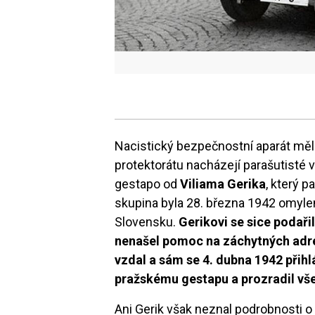
Nacistický bezpečnostní aparát měl 
protektorátu nacházejí parašutisté v
gestapo od
Viliama Gerika
, který p
skupina byla 28. března 1942 omyle
Slovensku.
Gerikovi se sice podaři
nenašel pomoc na záchytných adr
vzdal a sám se 4. dubna 1942 přihlá
pražskému gestapu a prozradil vše
Ani Gerik však neznal podrobnosti