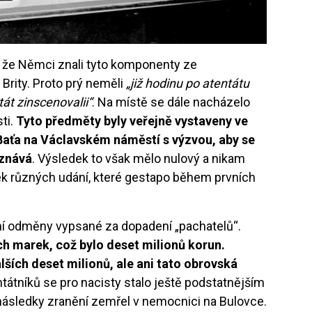
 že Němci znali tyto komponenty ze
s Brity. Proto prý neměli
„již hodinu po atentátu
át zinscenovalii“
. Na místě se dále nacházelo
sti.
Tyto předměty byly veřejně vystaveny ve
Baťa na Václavském náměstí s výzvou, aby se
oznává
. Výsledek to však mělo nulový a nikam
vek různých udání, které gestapo během prvních
ční odměny vypsané za dopadení „pachatelů“.
ch marek, což bylo deset milionů korun.
alších deset milionů, ale ani tato obrovská
tátníků se pro nacisty stalo ještě podstatnějším
 následky zranění zemřel v nemocnici na Bulovce.