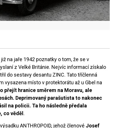
již na jaře 1942 poznatky o tom, že se v
yslaní z Velké Británie. Nejvíc informací získalo
atřil do sestavy desantu ZINC. Tato tříčlenná
m vysazena místo v protektorátu až u Gbel na
lo přejít hranice směrem na Moravu, ale
esách. Deprimovaný parašutista to nakonec
sil na policii. Ta ho následně předala
, co věděl
.
 o výsadku ANTHROPOID, jehož členové
Josef