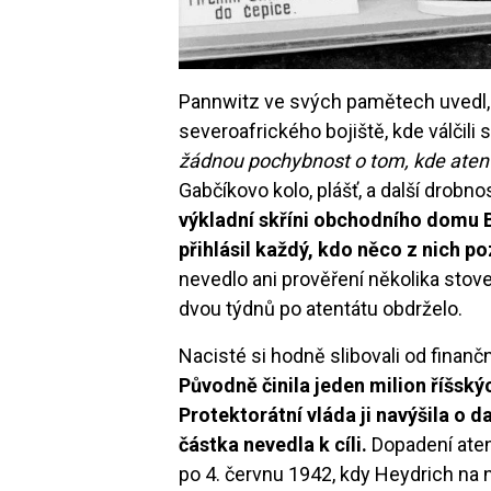
Pannwitz ve svých pamětech uvedl,
severoafrického bojiště, kde válčili 
žádnou pochybnost o tom, kde atent
Gabčíkovo kolo, plášť, a další drobno
výkladní skříni obchodního domu 
přihlásil každý, kdo něco z nich p
nevedlo ani prověření několika sto
dvou týdnů po atentátu obdrželo.
Nacisté si hodně slibovali od finan
Původně činila jeden milion říšský
Protektorátní vláda ji navýšila o d
částka nevedla k cíli.
Dopadení aten
po 4. červnu 1942, kdy Heydrich na