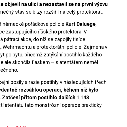
 objevil na ulici a nezastavil se na první výzvu
imečný stav se brzy rozšířil na celý protektorát.
šéf německé pořádkové policie
Kurt Daluege
,
ce zastupujícího říšského protektora. V
 pátrací akce, do níž se zapojily tisíce
A, Wehrmachtu a protektorátní policie. Zejména v
yt po bytu, přičemž zatýkání postihlo každého
ce ale skončila fiaskem – s atentátem neměl
olečného.
cejní posily a razie postihly v následujících třech
edentně rozsáhlou operaci, během níž bylo
. Zatčení přitom postihlo dalších 1 148
stí atentátu tato monstrózní operace prakticky