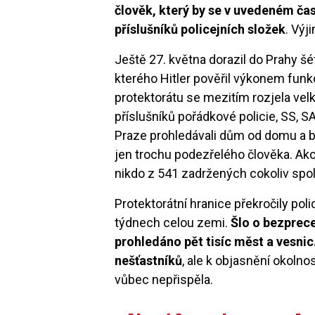
člověk, který by se v uvedeném čase
příslušníků policejních složek
. Výj
Ještě 27. května dorazil do Prahy 
kterého Hitler pověřil výkonem funk
protektorátu se mezitím rozjela velká
příslušníků pořádkové policie, SS, S
Praze prohledávali dům od domu a b
jen trochu podezřelého člověka. Ak
nikdo z 541 zadržených cokoliv sp
Protektorátní hranice překročily poli
týdnech celou zemi.
Šlo o bezprec
prohledáno pět tisíc měst a vesnic
nešťastníků
, ale k objasnění okolno
vůbec nepřispěla.