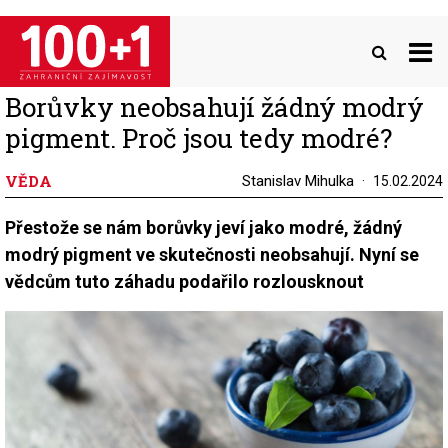
Přejít
k
hlavnímu
obsahu
Borůvky neobsahují žádný modrý
pigment. Proč jsou tedy modré?
VĚDA
Stanislav Mihulka
15.02.2024
Přestože se nám borůvky jeví jako modré, žádný
modrý pigment ve skutečnosti neobsahují. Nyní se
vědcům tuto záhadu podařilo rozlousknout