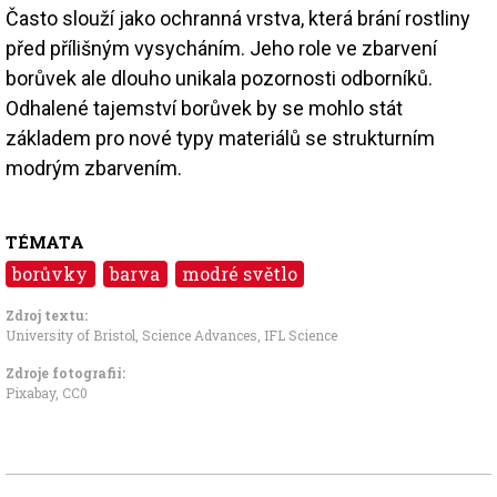
Často slouží jako ochranná vrstva, která brání rostliny
před přílišným vysycháním. Jeho role ve zbarvení
borůvek ale dlouho unikala pozornosti odborníků.
Odhalené tajemství borůvek by se mohlo stát
základem pro nové typy materiálů se strukturním
modrým zbarvením.
TÉMATA
borůvky
barva
modré světlo
Zdroj textu:
University of Bristol
,
Science Advances
,
IFL Science
Zdroje fotografii:
Pixabay
,
CC0