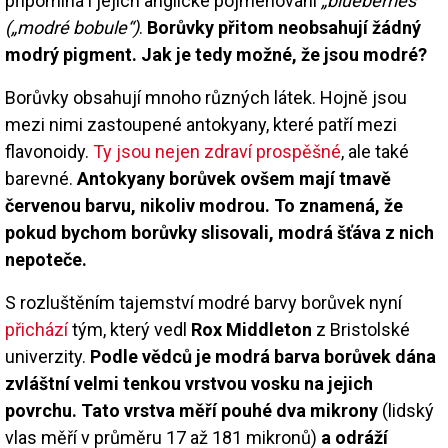
připomíná i jejich anglické pojmenování
„blueberries“
(„modré bobule“)
.
Borůvky přitom neobsahují žádný
modrý pigment. Jak je tedy možné, že jsou modré?
Borůvky obsahují mnoho různých látek. Hojně jsou
mezi nimi zastoupené antokyany, které patří mezi
flavonoidy.
Ty jsou nejen zdraví prospěšné
, ale také
barevné.
Antokyany borůvek ovšem mají tmavě
červenou barvu, nikoliv modrou. To znamená, že
pokud bychom borůvky slisovali, modrá šťáva z nich
nepoteče.
S rozluštěním tajemství modré barvy borůvek nyní
přichází
tým, který vedl
Rox Middleton
z Bristolské
univerzity.
Podle vědců je modrá barva borůvek dána
zvláštní velmi tenkou vrstvou vosku na jejich
povrchu. Tato vrstva měří pouhé dva mikrony
(lidský
vlas měří v průměru 17 až 181 mikronů)
a odráží