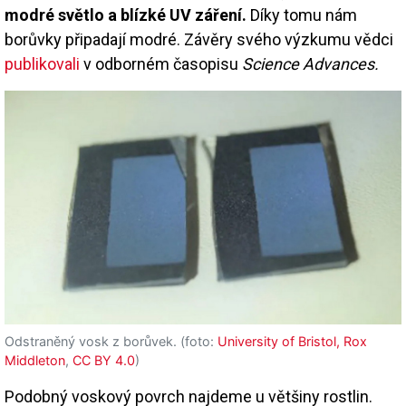
modré světlo a blízké UV záření.
Díky tomu nám
borůvky připadají modré. Závěry svého výzkumu vědci
publikovali
v odborném časopisu
Science Advances.
Odstraněný vosk z borůvek. (foto:
University of Bristol, Rox
Middleton
,
CC BY 4.0
)
Podobný voskový povrch najdeme u většiny rostlin.