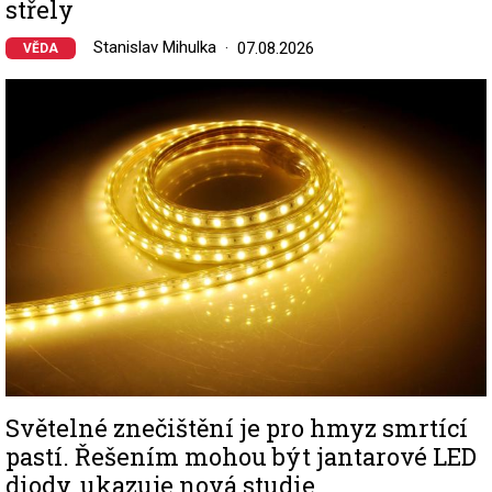
střely
Stanislav Mihulka
07.08.2026
VĚDA
Image
Světelné znečištění je pro hmyz smrtící
pastí. Řešením mohou být jantarové LED
diody, ukazuje nová studie