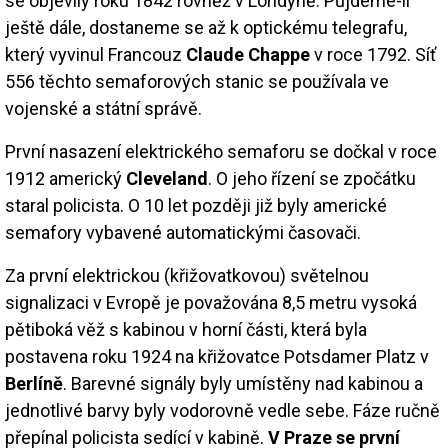
se objevily roku 1842 rovněž v Londýně. Půjdeme-li
ještě dále, dostaneme se až k optickému telegrafu,
který vyvinul Francouz
Claude Chappe
v roce 1792. Síť
556 těchto semaforových stanic se používala ve
vojenské a státní správě.
První nasazení elektrického semaforu se dočkal v roce
1912 americký
Cleveland
. O jeho řízení se zpočátku
staral policista. O 10 let později již byly americké
semafory vybavené automatickými časovači.
Za první elektrickou (křižovatkovou) světelnou
signalizaci v Evropě je považována 8,5 metru vysoká
pětiboká věž s kabinou v horní části, která byla
postavena roku 1924 na křižovatce Potsdamer Platz v
Berlíně
. Barevné signály byly umístěny nad kabinou a
jednotlivé barvy byly vodorovně vedle sebe. Fáze ručně
přepínal policista sedící v kabině.
V Praze se první