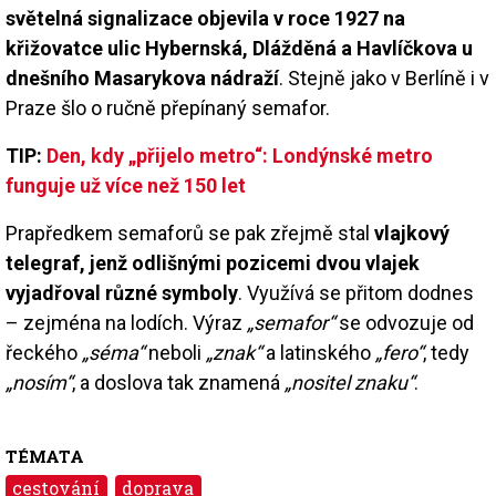
světelná signalizace objevila v roce 1927 na
křižovatce ulic Hybernská, Dlážděná a Havlíčkova u
dnešního Masarykova nádraží
. Stejně jako v Berlíně i v
Praze šlo o ručně přepínaný semafor.
TIP:
Den, kdy „přijelo metro“: Londýnské metro
funguje už více než 150 let
Prapředkem semaforů se pak zřejmě stal
vlajkový
telegraf, jenž odlišnými pozicemi dvou vlajek
vyjadřoval různé symboly
. Využívá se přitom dodnes
– zejména na lodích. Výraz
„semafor“
se odvozuje od
řeckého
„séma“
neboli
„znak“
a latinského
„fero“
, tedy
„nosím“
, a doslova tak znamená
„nositel znaku“
.
TÉMATA
cestování
doprava