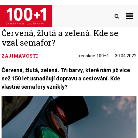
Přejít
k
hlavnímu
obsahu
Červená, žlutá a zelená: Kde se
vzal semafor?
ZAJÍMAVOSTI
redakce 100+1
30.04.2022
Červená, žlutá, zelená. Tři barvy, které nám již více
než 150 let usnadňují dopravu a cestování. Kde
vlastně semafory vznikly?