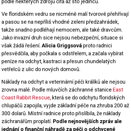
podle některých zdrojů čítá až sto jedinců.
Ve floridském vedru se nicméně malí tvorové přehřívají
a pasou se na nepříliš vhodné zeleni předzahrádek,
takže snadno podléhají nemocem, ale také dravcům.
Jako invazní druh sice nejsou nebezpeční, situace si
však žádá řešení.
Alicia Griggsová
proto radnici
přesvědčila, aby počkala s odstřelem, a začala vybírat
peníze na odchyt, kastraci a přesun chundelatých
vetřelců z ulic do nových domovů.
Náklady na odchyt a veterinární péči králíků ale nejsou
zrovna malé. Podle mluvčích záchranné stanice
East
Coast Rabbit Rescue
, která se do odchytu floridských
chlupáčů zapojila, vyjde základní péče na zhruba 200 až
300 dolarů. Místní radnice proto přislíbila, že náklady
záchranářům proplatí.
Podle nejnovějších zpráv ale
jednání o finanční náhradě za péči o odchycené