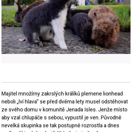
Majitel množírny zakrslých králíků plemene lionhead
neboli „lví hlava“ se před dvěma lety musel odstěhovat
ze svého domu v komunitě Jenada Isles. Jenže místo
aby vzal chlupáče s sebou, vypustil je ven. Původně
nevelká skupinka se tak postupně rozrostla a dnes