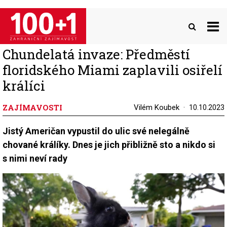
Přejít
k
hlavnímu
obsahu
Chundelatá invaze: Předměstí
floridského Miami zaplavili osiřelí
králíci
ZAJÍMAVOSTI
Vilém Koubek
10.10.2023
Jistý Američan vypustil do ulic své nelegálně
chované králíky. Dnes je jich přibližně sto a nikdo si
s nimi neví rady