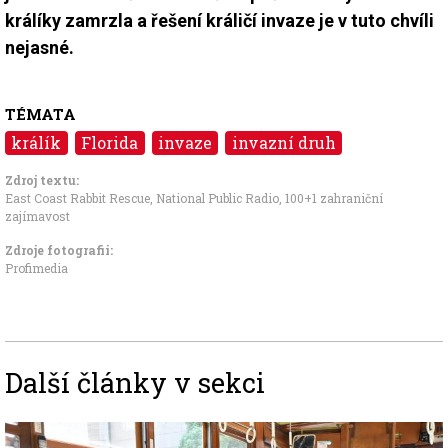
králíky zamrzla a řešení králičí invaze je v tuto chvíli
nejasné.
TÉMATA
králík
Florida
invaze
invazní druh
Zdroj textu:
East Coast Rabbit Rescue
,
National Public Radio
,
100+1 zahraniční
zajímavost
Zdroje fotografii:
Profimedia
Další články v sekci
Image