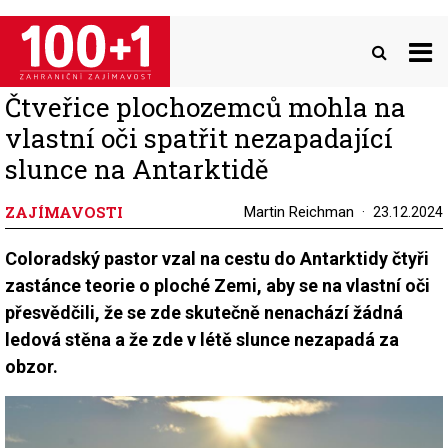
Přejít
k
hlavnímu
obsahu
Čtveřice plochozemců mohla na
vlastní oči spatřit nezapadající
slunce na Antarktidě
ZAJÍMAVOSTI
Martin Reichman
23.12.2024
Coloradský pastor vzal na cestu do Antarktidy čtyři
zastánce teorie o ploché Zemi, aby se na vlastní oči
přesvědčili, že se zde skutečně nenachází žádná
ledová stěna a že zde v létě slunce nezapadá za
obzor.