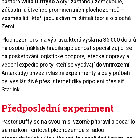
pastora
Willa Duffyho
a čtyř zastánců zeměkoule,
zúčastnila čtveřice prominentních plochozemců –
vesměs lidí, kteří jsou aktivními šiřiteli teorie o ploché
Zemi.
Plochozemci si na výpravu, která vyšla na 35 000 dolarů
na osobu (náklady hradila společnost specializující se
na poskytování logistické podpory, letecké dopravy a
vedení expedic pro ty, kteří se vydávají do vnitrozemí
Antarktidy) přivezli vlastní experimenty a celý průběh
byl vysílán živě přes internet díky připojení přes síť
Starlink.
Předposlední experiment
Pastor Duffy se na svou misi vzorně připravil a podařilo
se mu konfrontovat plochozemce s řadou