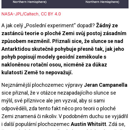
NASA-JPL/Caltech
,
CC BY 4.0
A jak celý „Poslední experiment“ dopadl?
Žádný ze
zastánců teorie o ploché Zemi svůj postoj zásadním
způsobem nezměnil. Přiznali sice, že slunce se nad
Antarktidou skutečně pohybuje přesně tak, jak jeho
pohyb popisují modely geoidní zeměkoule s
nakloněnou rotační osou, nicméně za důkaz
kulatosti Země to nepovažují.
Nejznámější plochozemec výpravy
Jeran Campanella
sice přiznal, že v otázce nezapadajícího slunce se
mýlil, své příznivce ale jen vyzval, aby si sami
odpověděli, zda tento fakt něco pro teorii o ploché
Zemi znamená či nikoliv. V podobném duchu se vyjádřil
i další populární plochozemec
Austin Whitsitt
. Zdá se,