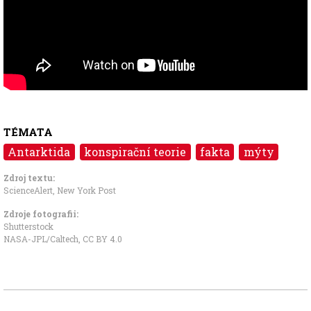
TÉMATA
Antarktida
konspirační teorie
fakta
mýty
Zdroj textu:
ScienceAlert
,
New York Post
Zdroje fotografii:
Shutterstock
NASA-JPL/Caltech
,
CC BY 4.0