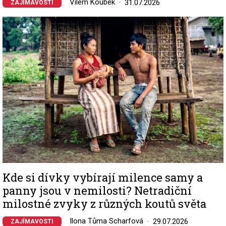
Vilém Koubek
31.07.2026
ZAJÍMAVOSTI
Image
Kde si dívky vybírají milence samy a
panny jsou v nemilosti? Netradiční
milostné zvyky z různých koutů světa
Ilona Tůma Scharfová
29.07.2026
ZAJÍMAVOSTI