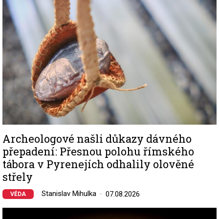
Archeologové našli důkazy dávného
přepadení: Přesnou polohu římského
tábora v Pyrenejích odhalily olověné
střely
Stanislav Mihulka
07.08.2026
VĚDA
Image