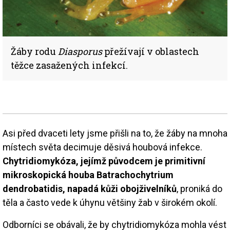
Žáby rodu
Diasporus
přežívají v oblastech
těžce zasažených infekcí.
Asi před dvaceti lety jsme přišli na to, že žáby na mnoha
místech světa decimuje děsivá houbová infekce.
Chytridiomykóza, jejímž původcem je primitivní
mikroskopická houba Batrachochytrium
dendrobatidis, napadá kůži obojživelníků
, proniká do
těla a často vede k úhynu většiny žab v širokém okolí.
Odborníci se obávali, že by chytridiomykóza mohla vést