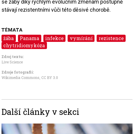
se žáby díky rychlým evolučním změnám postupně
stávají rezistentními vůči této děsivé chorobě.
TÉMATA
žába
Panama
infekce
vymírání
rezistence
chytridiomykóza
Zdroj textu:
Live Science
Zdroje fotografii:
Wikimedia Commons
,
CC BY 3.0
Další články v sekci
Image