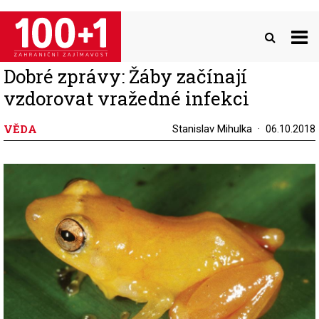
Přejít
k
hlavnímu
obsahu
Dobré zprávy: Žáby začínají
vzdorovat vražedné infekci
VĚDA
Stanislav Mihulka
06.10.2018