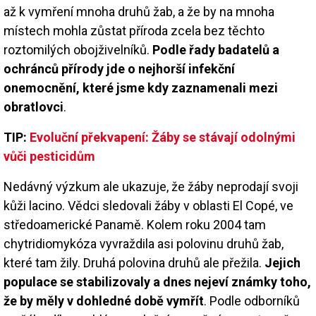
až k vymření mnoha druhů žab, a že by na mnoha
místech mohla zůstat příroda zcela bez těchto
roztomilých obojživelníků.
Podle řady badatelů a
ochránců přírody jde o nejhorší infekční
onemocnění, které jsme kdy zaznamenali mezi
obratlovci
.
TIP:
Evoluční překvapení: Žáby se stávají odolnými
vůči pesticidům
Nedávný výzkum ale ukazuje, že žáby neprodají svoji
kůži lacino. Vědci sledovali žáby v oblasti El Copé, ve
středoamerické Panamě. Kolem roku 2004 tam
chytridiomykóza vyvraždila asi polovinu druhů žab,
které tam žily. Druhá polovina druhů ale přežila.
Jejich
populace se stabilizovaly a dnes nejeví známky toho,
že by měly v dohledné době vymřít
. Podle odborníků