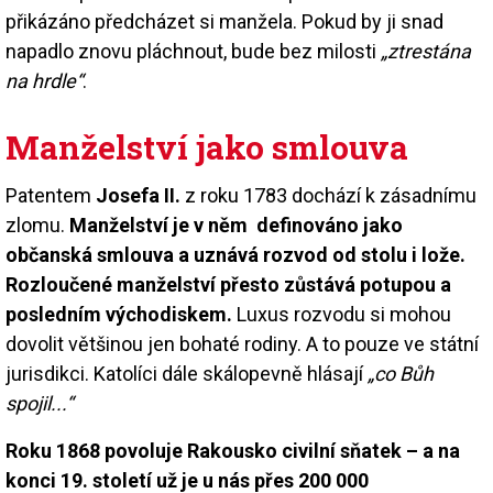
přikázáno předcházet si manžela. Pokud by ji snad
napadlo znovu pláchnout, bude bez milosti
„ztrestána
na hrdle“
.
Manželství jako smlouva
Patentem
Josefa II.
z roku 1783 dochází k zásadnímu
zlomu.
Manželství je v něm definováno jako
občanská smlouva a uznává rozvod od stolu i lože.
Rozloučené manželství přesto zůstává potupou a
posledním východiskem.
Luxus rozvodu si mohou
dovolit většinou jen bohaté rodiny. A to pouze ve státní
jurisdikci. Katolíci dále skálopevně hlásají
„co Bůh
spojil...“
Roku 1868 povoluje Rakousko civilní sňatek – a na
konci 19. století už je u nás přes 200 000