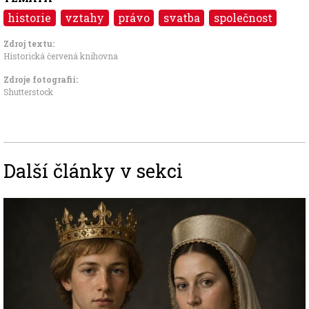
historie
vztahy
právo
svatba
společnost
Zdroj textu:
Historická červená knihovna
Zdroje fotografii:
Shutterstock
Další články v sekci
Image