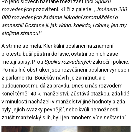
Po jeho slovech nastane mezi zástupci
Spolku
rozvedených
pozdvižení. Křičí z galerie:
„Jménem 200
000 rozvedených žádáme Národní shromáždění o
amnestii! Dostane ji, jak vidno, kdekdo, i církev, jen my
stojíme stranou!“
A strhne se mela. Klerikální poslanci na znamení
protestu buší pěstmi do lavic, ostatní po nich zase
metají spisy. Proti
Spolku rozvedených
zakročí i policie.
Po násilné obstrukci jsou rozvášnění poslanci vyneseni
z parlamentu! Boučkův návrh je zamítnut, ale
budoucnost mu dá za pravdu. Dnes u nás rozvodem
končí téměř 40 % manželství. Zůstává otázkou, zda lidé
v minulosti nacházeli v manželství jiné hodnoty a zda
byly jejich svazky pevnější, nebo kvůli nemožnosti
zrušit manželský slib, byli jen mnohem více nešťastní…
Image