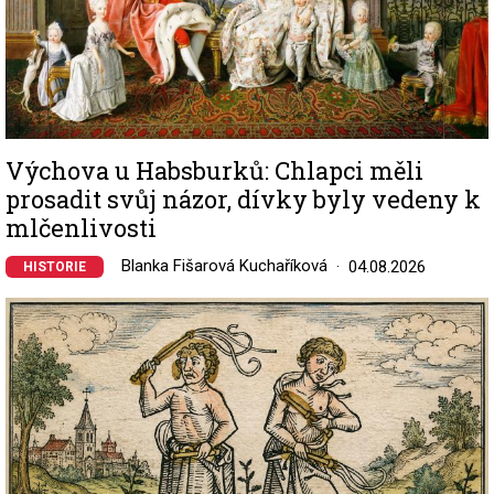
Výchova u Habsburků: Chlapci měli
prosadit svůj názor, dívky byly vedeny k
mlčenlivosti
Blanka Fišarová Kuchaříková
04.08.2026
HISTORIE
Image