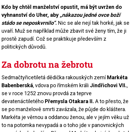
Kdo by chtěl manželství opustit, má být uvržen do
vyhnanství do Uher, aby
„nákazou jedné ovce boží
stádo se neposkvrnilo“
.
Nic se ale nejí tak horké, jak se
uvaří. Muž se například může zbavit své ženy tím, že ji
prostě zapudí. Což se praktikuje především z
politických důvodů.
Za dobrotu na žebrotu
Sedmačtyřicetiletá dědička rakouských zemí
Markéta
Babenberská
, vdova po římském králi
Jindřichovi VII.
,
se v roce 1252 znovu provdá za teprve
devatenáctiletého
Přemysla Otakara II.
A to přesto, že
se po manželově smrti zavázala, že půjde do kláštera.
Markéta je věrnou a oddanou ženou, ale v jejím věku už
to na potomka nevypadá a o toho jde v panovnických