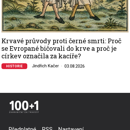
Krvavé průvody proti černé smrti: Proč
se Evropané bičovali do krve a proč je
církev označila za kacíře?
Jindřich Kačer
03.08.2026
HISTORIE
Předplatné
RSS
Nastavení