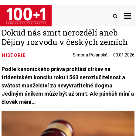
Přejít
k
hlavnímu
obsahu
Dokud nás smrt nerozdělí aneb
Dějiny rozvodu v českých zemích
HISTORIE
Simona Polanská
03.01.2026
Podle kanonického práva prohlásí církev na
tridentském koncilu roku 1563 nerozlučitelnost a
svátost manželství za nevyvratitelné dogma.
Jediným únikem může být až smrt. Ale pánbůh míní a
člověk mění…