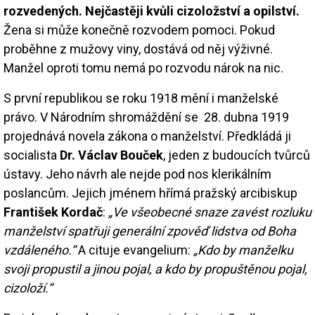
rozvedených. Nejčastěji kvůli cizoložství a opilství.
Žena si může konečně rozvodem pomoci. Pokud
proběhne z mužovy viny, dostává od něj výživné.
Manžel oproti tomu nemá po rozvodu nárok na nic.
S první republikou se roku 1918 mění i manželské
právo. V Národním shromáždění se 28. dubna 1919
projednává novela zákona o manželství. Předkládá ji
socialista
Dr. Václav Bouček
, jeden z budoucích tvůrců
ústavy. Jeho návrh ale nejde pod nos klerikálním
poslancům. Jejich jménem hřímá pražský arcibiskup
František Kordač
:
„Ve všeobecné snaze zavést rozluku
manželství spatřuji generální zpověď lidstva od Boha
vzdáleného.“
A cituje evangelium:
„Kdo by manželku
svoji propustil a jinou pojal, a kdo by propuštěnou pojal,
cizoloží.“