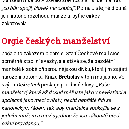
Manželství se potvrzovalo slavnostním slibem a frází
„co bůh spojil, člověk nerozlučuj“
. Pomalu stejně dlouhá
je i historie rozchodů manželů, byť je církev
zakazovala…
Orgie českých manželství
Začalo to zákazem bigamie. Staří Čechové mají sice
poměrně stabilní svazky, ale stává se, že bezdětní
manželé k sobě přiberou nějakou dívku, která jim zajistí
narození potomka. Kníže
Břetislav
v tom má jasno. Ve
svých
Dekretech
peskuje poddané slovy:
„Vaše
manželství, která až dosud měli jste jako v nevěstinci a
společná jako mezi zvířaty, nechť napříště řídí se
kanonickým řádem tak, aby manželka spokojila se s
jedním mužem a muž s jednou ženou zákonitě před
církví provdanou.“