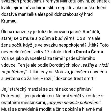
svazcích především. Přemysl Markétu obviní, že sňatek
kvůli jejímu původnímu slibu neplatí. Jako odškodnění
dostává manželka alespoň dolnorakouský hrad
Krumau.
Úloha manželky je totiž definována jasně. Roď děti,
starej se o muže a o dům a buď věrná. Co si má ale
žena počít, když je ve svazku nespokojená? Útěk? Toto
neveselé řešení volí v 17. století třeba
Dorota Černá
.
Vdá se jako dvacetiletá za téměř padesátiletého
vdovce. Ten je ale podle Dorotiných slov
„sešlej a v loži
nepotřebnej“
. Utíká tedy na Moravu, je ovšem chycena
a uvržena do žaláře. Hrozí jí dokonce trest smrti!
Její stařecký manžel se za ni nakonec přimluví.
Potrestají ji jen podmínkou. Nesmí sedět v kostele s
ostatními měšťankami,
„aby jim nečinila pohoršení“
.
Musí se pravidelně modlit a činit pokání a hlavně má