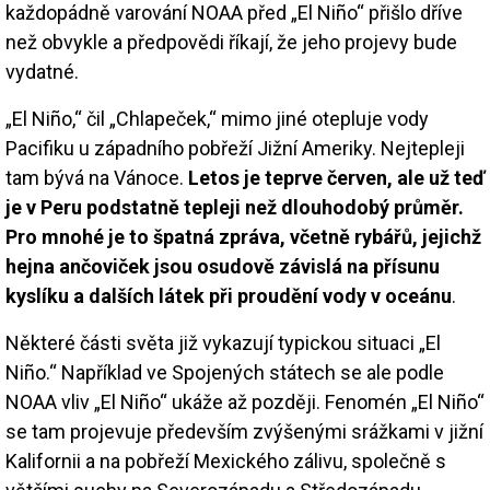
každopádně varování NOAA před „El Niño“ přišlo dříve
než obvykle a předpovědi říkají, že jeho projevy bude
vydatné.
„El Niño,“ čil „Chlapeček,“ mimo jiné otepluje vody
Pacifiku u západního pobřeží Jižní Ameriky. Nejtepleji
tam bývá na Vánoce.
Letos je teprve červen, ale už teď
je v Peru podstatně tepleji než dlouhodobý průměr.
Pro mnohé je to špatná zpráva, včetně rybářů, jejichž
hejna ančoviček jsou osudově závislá na přísunu
kyslíku a dalších látek při proudění vody v oceánu
.
Některé části světa již vykazují typickou situaci „El
Niño.“ Například ve Spojených státech se ale podle
NOAA vliv „El Niño“ ukáže až později. Fenomén „El Niño“
se tam projevuje především zvýšenými srážkami v jižní
Kalifornii a na pobřeží Mexického zálivu, společně s