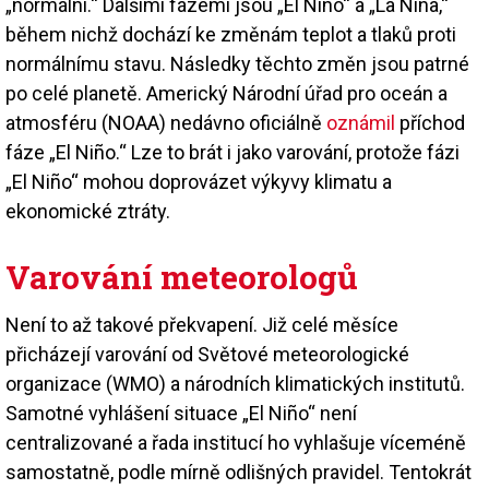
„normální.“ Dalšími fázemi jsou „El Niño“ a „La Niña,“
během nichž dochází ke změnám teplot a tlaků proti
normálnímu stavu. Následky těchto změn jsou patrné
po celé planetě. Americký Národní úřad pro oceán a
atmosféru (NOAA) nedávno oficiálně
oznámil
příchod
fáze „El Niño.“ Lze to brát i jako varování, protože fázi
„El Niño“ mohou doprovázet výkyvy klimatu a
ekonomické ztráty.
Varování meteorologů
Není to až takové překvapení. Již celé měsíce
přicházejí varování od Světové meteorologické
organizace (WMO) a národních klimatických institutů.
Samotné vyhlášení situace „El Niño“ není
centralizované a řada institucí ho vyhlašuje víceméně
samostatně, podle mírně odlišných pravidel. Tentokrát