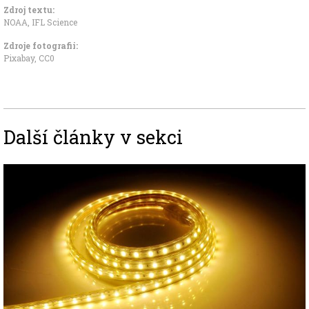
Zdroj textu:
NOAA
,
IFL Science
Zdroje fotografii:
Pixabay
,
CC0
Další články v sekci
Image