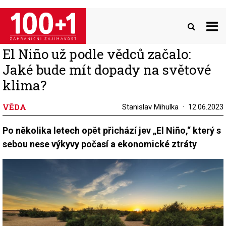
Přejít
k
hlavnímu
obsahu
El Niño už podle vědců začalo:
Jaké bude mít dopady na světové
klima?
VĚDA
Stanislav Mihulka
12.06.2023
Po několika letech opět přichází jev „El Niño,“ který s
sebou nese výkyvy počasí a ekonomické ztráty