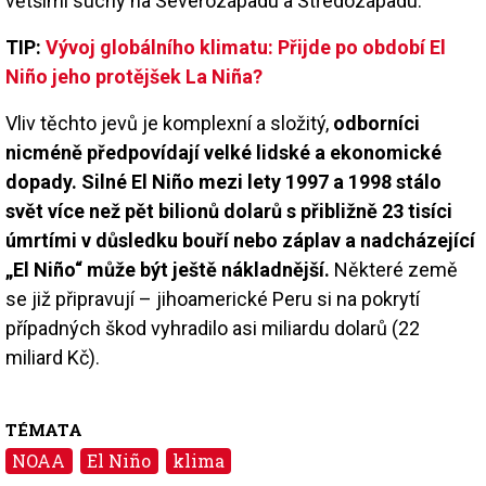
většími suchy na Severozápadu a Středozápadu.
TIP:
Vývoj globálního klimatu: Přijde po období El
Niño jeho protějšek La Niña?
Vliv těchto jevů je komplexní a složitý,
odborníci
nicméně předpovídají velké lidské a ekonomické
dopady. Silné El Niño mezi lety 1997 a 1998 stálo
svět více než pět bilionů dolarů s přibližně 23 tisíci
úmrtími v důsledku bouří nebo záplav a nadcházející
„El Niño“ může být ještě nákladnější.
Některé země
se již připravují – jihoamerické Peru si na pokrytí
případných škod vyhradilo asi miliardu dolarů (22
miliard Kč).
TÉMATA
NOAA
El Niño
klima