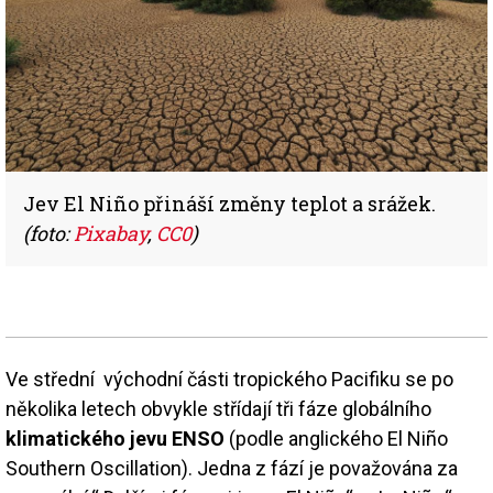
Jev El Niño přináší změny teplot a srážek.
(foto:
Pixabay
,
CC0
)
Ve střední východní části tropického Pacifiku se po
několika letech obvykle střídají tři fáze globálního
klimatického jevu ENSO
(podle anglického El Niño
Southern Oscillation). Jedna z fází je považována za