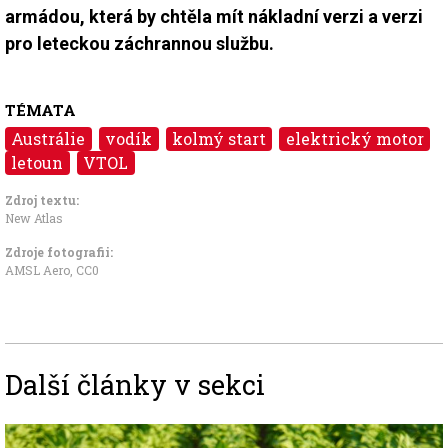
armádou, která by chtěla mít nákladní verzi a verzi
pro leteckou záchrannou službu.
TÉMATA
Austrálie
vodík
kolmý start
elektrický motor
letoun
VTOL
Zdroj textu:
New Atlas
Zdroje fotografii:
AMSL Aero
,
CC0
Další články v sekci
Image