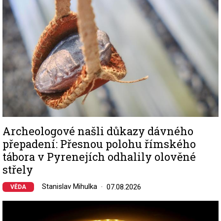
Archeologové našli důkazy dávného
přepadení: Přesnou polohu římského
tábora v Pyrenejích odhalily olověné
střely
Stanislav Mihulka
07.08.2026
VĚDA
Image