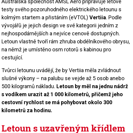
Australská společnost AMSL Aero připravuje letové
testy svého pozoruhodného elektrického letounu s
kolmým startem a přistáním (eVTOL)
Vertiia
. Podle
vývojářů je jejich design ve své kategorii jedním z
nejhospodárnějších a nejvíce cenově dostupných.
Letoun vlastně tvoří rám zhruba obdélníkového obrysu,
na němž je umístěno osm rotorů s kabinou pro
cestující.
Tvůrci letounu uvádějí, že by Vertiia měla zvládnout
slušné výkony – na palubu se vejde až 5 osob anebo
500 kilogramů nákladu.
Letoun by měl na jednu nádrž
s vodíkem urazit až 1 000 kilometrů, přičemž jeho
cestovní rychlost se má pohybovat okolo 300
kilometrů za hodinu.
Letoun s uzavřeným křídlem