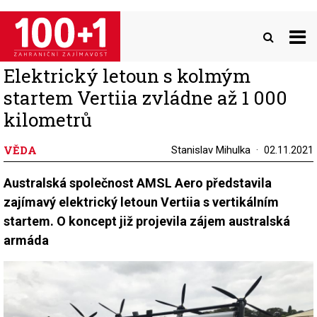
Přejít
k
hlavnímu
obsahu
Elektrický letoun s kolmým
startem Vertiia zvládne až 1 000
kilometrů
VĚDA
Stanislav Mihulka
02.11.2021
Australská společnost AMSL Aero představila
zajímavý elektrický letoun Vertiia s vertikálním
startem. O koncept již projevila zájem australská
armáda