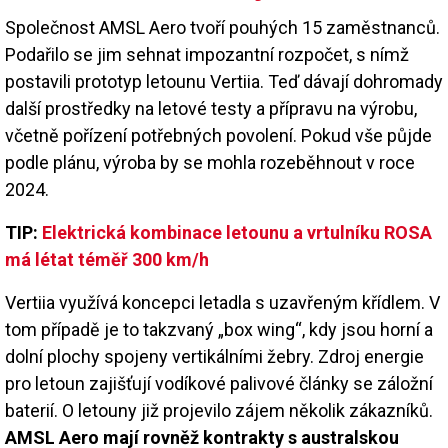
Společnost AMSL Aero tvoří pouhých 15 zaměstnanců.
Podařilo se jim sehnat impozantní rozpočet, s nímž
postavili prototyp letounu Vertiia. Teď dávají dohromady
další prostředky na letové testy a přípravu na výrobu,
včetně pořízení potřebných povolení. Pokud vše půjde
podle plánu, výroba by se mohla rozeběhnout v roce
2024.
TIP:
Elektrická kombinace letounu a vrtulníku ROSA
má létat téměř 300 km/h
Vertiia využívá koncepci letadla s uzavřeným křídlem. V
tom případě je to takzvaný „box wing“, kdy jsou horní a
dolní plochy spojeny vertikálními žebry. Zdroj energie
pro letoun zajišťují vodíkové palivové články se záložní
baterií. O letouny již projevilo zájem několik zákazníků.
AMSL Aero mají rovněž kontrakty s australskou