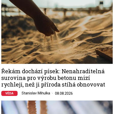
Řekám dochází písek: Nenahraditelná
surovina pro výrobu betonu mizí
rychleji, než ji příroda stíhá obnovovat
Stanislav Mihulka
08.08.2026
VĚDA
Image