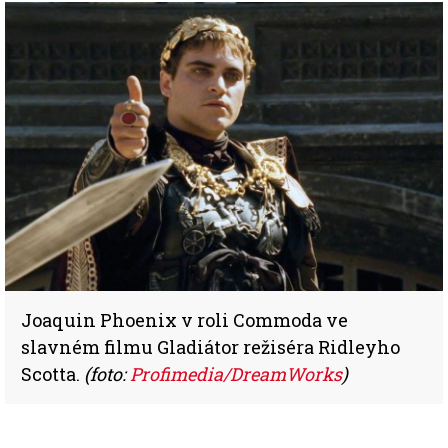
Joaquin Phoenix v roli Commoda ve
slavném filmu Gladiátor režiséra Ridleyho
Scotta.
(foto:
Profimedia/DreamWorks
)