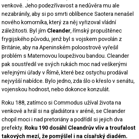
venkově. Jeho podezřívavost a nedůvěra mu ale
nezabránily, aby si po smrti oblíbence Saotera nenašel
nového komorníka, který za něj vyřizoval vládní
záležitosti. Byl jím
Cleander
, římský propuštěnec
frygijského původu, jenž byl s vojskem povolán z
Británie, aby na Apeninském poloostrově vyřešil
problém s Maternovou loupeživou bandou. Cleander
pak soustředil ve svých rukách moc nad veškerými
veřejnými úřady v Římě, které bez ostychu prodával
nejvyšší nabídce. Bylo jedno, zda šlo o křeslo v senátu,
vojenskou hodnost, nebo dokonce konzulát.
Roku 188, zatímco si Commodus užíval života na
venkově a hrál si na gladiátora v aréně, se Cleander
chopil moci i nad pretoriány a podřídil si jejich dva
prefekty.
Roku 190 dosáhl Cleandrův vliv a troufalost
takových mezí, že pomýšlel i na císařský diadém.