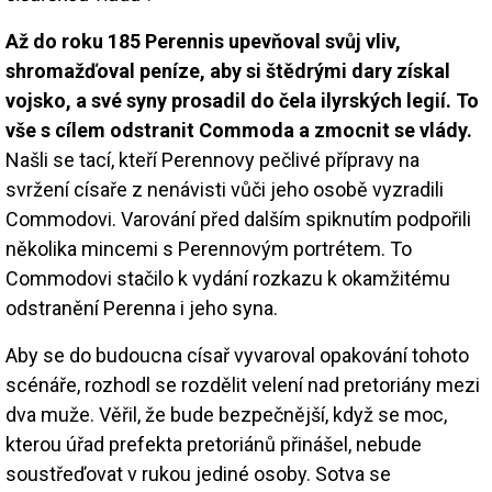
Až do roku 185 Perennis upevňoval svůj vliv,
shromažďoval peníze, aby si štědrými dary získal
vojsko, a své syny prosadil do čela ilyrských legií. To
vše s cílem odstranit Commoda a zmocnit se vlády.
Našli se tací, kteří Perennovy pečlivé přípravy na
svržení císaře z nenávisti vůči jeho osobě vyzradili
Commodovi. Varování před dalším spiknutím podpořili
několika mincemi s Perennovým portrétem. To
Commodovi stačilo k vydání rozkazu k okamžitému
odstranění Perenna i jeho syna.
Aby se do budoucna císař vyvaroval opakování tohoto
scénáře, rozhodl se rozdělit velení nad pretoriány mezi
dva muže. Věřil, že bude bezpečnější, když se moc,
kterou úřad prefekta pretoriánů přinášel, nebude
soustřeďovat v rukou jediné osoby. Sotva se