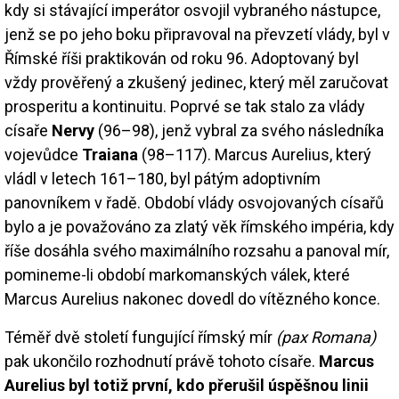
kdy si stávající imperátor osvojil vybraného nástupce,
jenž se po jeho boku připravoval na převzetí vlády, byl v
Římské říši praktikován od roku 96. Adoptovaný byl
vždy prověřený a zkušený jedinec, který měl zaručovat
prosperitu a kontinuitu. Poprvé se tak stalo za vlády
císaře
Nervy
(96–98), jenž vybral za svého následníka
vojevůdce
Traiana
(98–117). Marcus Aurelius, který
vládl v letech 161–180, byl pátým adoptivním
panovníkem v řadě. Období vlády osvojovaných císařů
bylo a je považováno za zlatý věk římského impéria, kdy
říše dosáhla svého maximálního rozsahu a panoval mír,
pomineme-li období markomanských válek, které
Marcus Aurelius nakonec dovedl do vítězného konce.
Téměř dvě století fungující římský mír
(pax Romana)
pak ukončilo rozhodnutí právě tohoto císaře.
Marcus
Aurelius byl totiž první, kdo přerušil úspěšnou linii