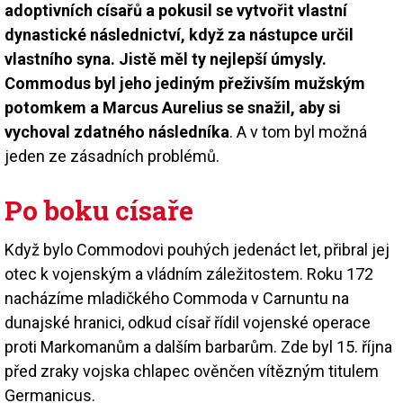
adoptivních císařů a pokusil se vytvořit vlastní
dynastické následnictví, když za nástupce určil
vlastního syna. Jistě měl ty nejlepší úmysly.
Commodus byl jeho jediným přeživším mužským
potomkem a Marcus Aurelius se snažil, aby si
vychoval zdatného následníka
. A v tom byl možná
jeden ze zásadních problémů.
Po boku císaře
Když bylo Commodovi pouhých jedenáct let, přibral jej
otec k vojenským a vládním záležitostem. Roku 172
nacházíme mladičkého Commoda v Carnuntu na
dunajské hranici, odkud císař řídil vojenské operace
proti Markomanům a dalším barbarům. Zde byl 15. října
před zraky vojska chlapec ověnčen vítězným titulem
Germanicus.