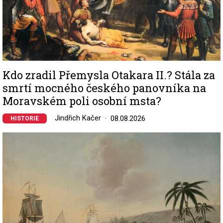
Kdo zradil Přemysla Otakara II.? Stála za
smrtí mocného českého panovníka na
Moravském poli osobní msta?
Jindřich Kačer
08.08.2026
HISTORIE
Image