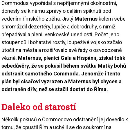
Commodus vypořádal s nepříjemnými okolnostmi,
donesly se k němu zprávy o dalším spiknutí pod
vedením římského zběha. Jistý
Maternus
kolem sebe
shromáždil dezertéry, lupiče a dobrodruhy, s nimiž
přepadával a plenil venkovské usedlosti. Počet jeho
stoupenců i bohatství rostly, loupeživé vojsko začalo
útočit na města a rozšiřovalo své řady o osvobozené
vězně.
Maternus, plenící Galii a Hispánii, získal tolik
sebedůvěry, že se pokusil během svátku Matky bohů
odstranit samotného Commoda. Jenomže i tento
plán byl císařovi vyzrazen a Maternus byl chycen a
odstraněn dřív, než se stačil dostat do Říma.
Daleko od starostí
Několik pokusů o Commodovo odstranění jej dovedlo k
tomu, že opustil Řím a uchýlil se do soukromí na