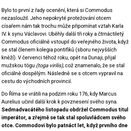
Bylo to první z řady ocenění, která si Commodus
nezasloužil. Jeho nepokryté protežování otcem
císařem nám tak trochu může připomínat vztah Karla
IV. k synu Václavovi. Uběhly další tři roky a čtrnáctiletý
Commodus oficiálně vstoupil do veřejného života, když
se stal členem kolegia pontifiků (sboru nejvyšších
kněží). V červenci téhož roku, opět na Dunaji, přijal
mužskou tógu
(toga virilis)
, což znamenalo, že se stal
oficiálně dospělým. Následně se s otcem vypravil na
cestu do východních provincií.
Do Říma se vrátili na podzim roku 176, kdy Marcus
Aurelius učinil další krok k povznesení svého syna.
Sedmadvacátého listopadu obdržel Commodus titul
imperátor, a zřejmě se tak stal spoluvládcem svého
otce. Commodovi bylo patnáct let, když prvního dne