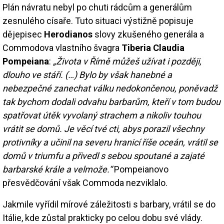
Plán návratu nebyl po chuti rádcům a generálům
zesnulého císaře. Tuto situaci výstižně popisuje
dějepisec
Herodianos
slovy zkušeného generála a
Commodova vlastního švagra
Tiberia Claudia
Pompeiana
:
„Života v Římě můžeš užívat i později,
dlouho ve stáří. (…) Bylo by však hanebné a
nebezpečné zanechat válku nedokončenou, poněvadž
tak bychom dodali odvahu barbarům, kteří v tom budou
spatřovat útěk vyvolaný strachem a nikoliv touhou
vrátit se domů. Je věcí tvé cti, abys porazil všechny
protivníky a učinil na severu hranicí říše oceán, vrátil se
domů v triumfu a přivedl s sebou spoutané a zajaté
barbarské krále a velmože.“
Pompeianovo
přesvědčování však Commoda nezviklalo.
Jakmile vyřídil mírové záležitosti s barbary, vrátil se do
Itálie, kde zůstal prakticky po celou dobu své vlády.