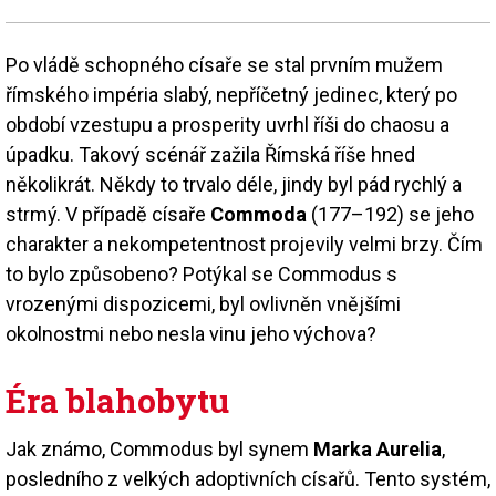
Po vládě schopného císaře se stal prvním mužem
římského impéria slabý, nepříčetný jedinec, který po
období vzestupu a prosperity uvrhl říši do chaosu a
úpadku. Takový scénář zažila Římská říše hned
několikrát. Někdy to trvalo déle, jindy byl pád rychlý a
strmý. V případě císaře
Commoda
(177–192) se jeho
charakter a nekompetentnost projevily velmi brzy. Čím
to bylo způsobeno? Potýkal se Commodus s
vrozenými dispozicemi, byl ovlivněn vnějšími
okolnostmi nebo nesla vinu jeho výchova?
Éra blahobytu
Jak známo, Commodus byl synem
Marka Aurelia
,
posledního z velkých adoptivních císařů. Tento systém,