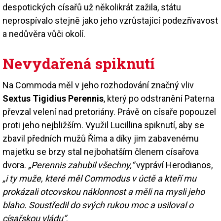
despotických císařů už několikrát zažila, státu
neprospívalo stejně jako jeho vzrůstající podezřívavost
a nedůvěra vůči okolí.
Nevydařená spiknutí
Na Commoda měl v jeho rozhodování značný vliv
Sextus Tigidius Perennis
, který po odstranění Paterna
převzal velení nad pretoriány. Právě on císaře popouzel
proti jeho nejbližším. Využil Lucillina spiknutí, aby se
zbavil předních mužů Říma a díky jim zabavenému
majetku se brzy stal nejbohatším členem císařova
dvora.
„Perennis zahubil všechny,“
vypráví Herodianos,
„i ty muže, které měl Commodus v úctě a kteří mu
prokázali otcovskou náklonnost a měli na mysli jeho
blaho. Soustředil do svých rukou moc a usiloval o
císařskou vládu“
.