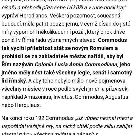
císařů a přehodil přes sebe lví kůži a v ruce nosil kyj,“
vypráví Herodianos. Veškerá pozornost, současná i
budoucí, měla patřit pouze jemu, v čemž císaři do jisté
míry vypomohl několikadenní požár, který o rok dříve
poničil v Římě řadu významných staveb.
Commodus
tak vycítil příležitost stát se novým Romulem a
prohlásil se za zakladatele města: nařídil, aby byl
Řím nazýván
Colonia Lucia Annia Commodiana
, jeho
jméno měly nést také všechny legie, senát i samotný
lid římský.
A aby toho nebylo málo, nově pojmenoval
všechny měsíce v roce podle svých jmen a přízvisek,
například Amazonius, Invictus, Commodus, Augustus
nebo Herculeus.
Na konci roku 192 Commodus
„už vůbec neznal mezí a
uspořádal veřejné hry, na nichž chtěl podle slibu zabíjet
vlastní rukou všechna zvířata a zápasit s