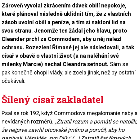
Zároveň vyvolal zkrácením dávek obilí nepokoje,
které plánoval následně uklidnit tím, že z vlastních
zásob uvolní obilí a peníze, a tím si nakloní lid na
svou stranu. Jenomže ten žádal jeho hlavu, proto
Cleander prchl za Commodem, aby u něj nalezl
ochranu. Rozezlení Římané jej ale následovali, a tak
císař v obavě o vlastní život (a na naléhání své
milenky Marcie) nechal Cleandra setnout.
Sám se
pak konečně chopil vlády, ale zcela jinak, než by ostatní
očekávali.
Šílený císař zakladatel
Psal se rok 192, když Commodova megalomanie nabyla
nevídaných rozměrů.
„Ztratil rozum a pomátl se natolik,
že nejprve zavrhl otcovské jméno a poručil, aby ho
nazývali ‚Héraklés, syn Diův‘ (…) Zatratil šat římských