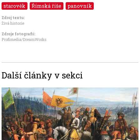
starověk
Římská říše
panovník
Zdroj textu:
Živá historie
Zdroje fotografii:
Profimedia/DreamWorks
Další články v sekci
Image