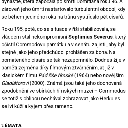
dynastie, která započala po smrti Domitiana roku 96. A
zároveň jeho úmrtí nastartovalo turbulentní období, kdy
se během jediného roku na trůnu vystřídalo pět císařů.
Roku 195, poté, co se situace v říši stabilizovala, se
vládcem stal nekompromisní
Septimius Severus
, který
očistil Commodovu památku a v senátu zajistil, aby byl
stejně jako jeho předchůdci prohlášen za boha. Na
pomateného císaře se tak nezapomnělo. Dodnes žije v
paměti zejména díky filmovým ztvárněním, ať již v
klasickém filmu
Pád říše římské
(1964) nebo novějším
Gladiátorovi
(2000). Známá jsou také jeho dochovaná
zpodobnění ve sbírkách římských muzeí – Commodus
se totiž s oblibou nechával zobrazovat jako Herkules
se lví kůží a kyjem přes rameno.
TÉMATA