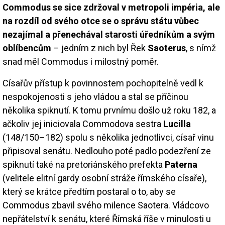
Commodus se sice zdržoval v metropoli impéria, ale
na rozdíl od svého otce se o správu státu vůbec
nezajímal a přenechával starosti úředníkům a svým
oblíbencům
– jedním z nich byl Řek
Saoterus
, s nímž
snad měl Commodus i milostný poměr.
Císařův přístup k povinnostem pochopitelně vedl k
nespokojenosti s jeho vládou a stal se příčinou
několika spiknutí. K tomu prvnímu došlo už roku 182, a
ačkoliv jej iniciovala Commodova sestra
Lucilla
(148/150–182) spolu s několika jednotlivci, císař vinu
připisoval senátu. Nedlouho poté padlo podezření ze
spiknutí také na pretoriánského prefekta
Paterna
(velitele elitní gardy osobní stráže římského císaře),
který se krátce předtím postaral o to, aby se
Commodus zbavil svého milence Saotera. Vládcovo
nepřátelství k senátu, které Římská říše v minulosti u