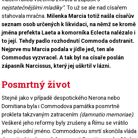
nejstatečnějšími mladíky“
. To už se ale nad císařem
stahovala mračna.
Milenka Marcia totiž našla císařův
seznam osob určených k likvidaci, na němž se kromě
jména prefekta Laeta a komorníka Eclecta nalézalo i
to její. Tehdy padlo rozhodnutí Commoda odstranit.
Nejprve mu Marcia podala v jídle jed, ten ale
Commodus vyzvracel. A tak byl na císaře poslán
zápasník Narcissus, který jej uškrtil v lázni.
Posmrtný život
Stejně jako v případě despotického Nerona nebo
Domitiana byla i Commodova památka posmrtně
prokleta takzvaným zatracením
(damnatio memoriae)
.
Veškeré jeho reformy byly zrušeny a Římu se vrátilo
jeho původní jméno. Commodovou smrtí skončila vláda