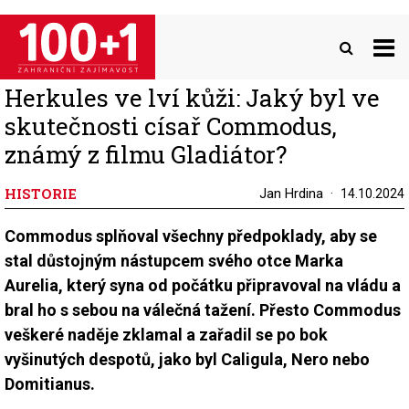
Přejít
k
hlavnímu
obsahu
Herkules ve lví kůži: Jaký byl ve
skutečnosti císař Commodus,
známý z filmu Gladiátor?
HISTORIE
Jan Hrdina
14.10.2024
Commodus splňoval všechny předpoklady, aby se
stal důstojným nástupcem svého otce Marka
Aurelia, který syna od počátku připravoval na vládu a
bral ho s sebou na válečná tažení. Přesto Commodus
veškeré naděje zklamal a zařadil se po bok
vyšinutých despotů, jako byl Caligula, Nero nebo
Domitianus.