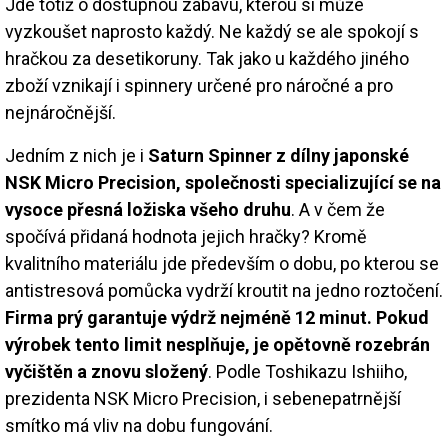
Jde totiž o dostupnou zábavu, kterou si může
vyzkoušet naprosto každý. Ne každý se ale spokojí s
hračkou za desetikoruny. Tak jako u každého jiného
zboží vznikají i spinnery určené pro náročné a pro
nejnáročnější.
Jedním z nich je i
Saturn Spinner z dílny japonské
NSK Micro Precision, společnosti specializující se na
vysoce přesná ložiska všeho druhu
. A v čem že
spočívá přidaná hodnota jejich hračky? Kromě
kvalitního materiálu jde především o dobu, po kterou se
antistresová pomůcka vydrží kroutit na jedno roztočení.
Firma prý garantuje výdrž nejméně 12 minut. Pokud
výrobek tento limit nesplňuje, je opětovně rozebrán
vyčištěn a znovu složený
. Podle Toshikazu Ishiiho,
prezidenta NSK Micro Precision, i sebenepatrnější
smítko má vliv na dobu fungování.