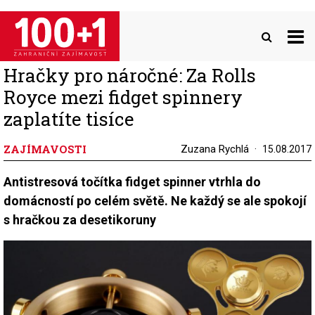
Přejít
k
hlavnímu
obsahu
Hračky pro náročné: Za Rolls
Royce mezi fidget spinnery
zaplatíte tisíce
ZAJÍMAVOSTI
Zuzana Rychlá
15.08.2017
Antistresová točítka fidget spinner vtrhla do
domácností po celém světě. Ne každý se ale spokojí
s hračkou za desetikoruny