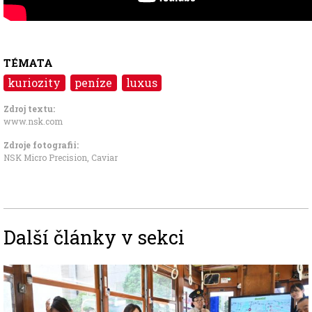
TÉMATA
kuriozity
peníze
luxus
Zdroj textu:
www.nsk.com
Zdroje fotografii:
NSK Micro Precision, Caviar
Další články v sekci
Image