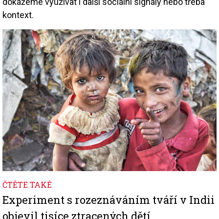
dokážeme využívat i další sociální signály nebo třeba
kontext.
Image
ČTĚTE TAKÉ
Experiment s rozeznáváním tváří v Indii
objevil tisíce ztracených dětí