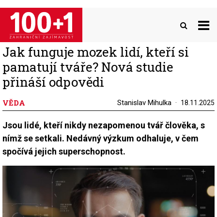
Přejít
k
hlavnímu
obsahu
Jak funguje mozek lidí, kteří si
pamatují tváře? Nová studie
přináší odpovědi
VĚDA
Stanislav Mihulka
18.11.2025
Jsou lidé, kteří nikdy nezapomenou tvář člověka, s
nímž se setkali. Nedávný výzkum odhaluje, v čem
spočívá jejich superschopnost.