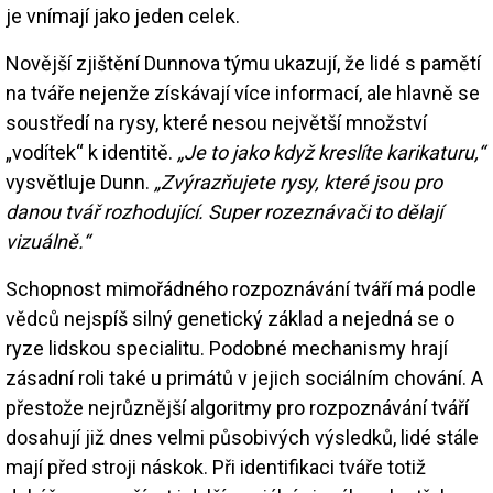
je vnímají jako jeden celek.
Novější zjištění Dunnova týmu ukazují, že lidé s pamětí
na tváře nejenže získávají více informací, ale hlavně se
soustředí na rysy, které nesou největší množství
„vodítek“ k identitě.
„Je to jako když kreslíte karikaturu,“
vysvětluje Dunn.
„Zvýrazňujete rysy, které jsou pro
danou tvář rozhodující. Super rozeznávači to dělají
vizuálně.“
Schopnost mimořádného rozpoznávání tváří má podle
vědců nejspíš silný genetický základ a nejedná se o
ryze lidskou specialitu. Podobné mechanismy hrají
zásadní roli také u primátů v jejich sociálním chování. A
přestože nejrůznější algoritmy pro rozpoznávání tváří
dosahují již dnes velmi působivých výsledků, lidé stále
mají před stroji náskok. Při identifikaci tváře totiž