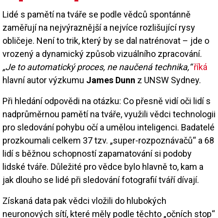
Lidé s pamětí na tváře se podle vědců spontánně
zaměřují na nejvýraznější a nejvíce rozlišující rysy
obličeje. Není to trik, který by se dal natrénovat – jde o
vrozený a dynamický způsob vizuálního zpracování.
„Je to automatický proces, ne naučená technika,“
říká
hlavní autor výzkumu
James Dunn
z UNSW Sydney.
Při hledání odpovědi na otázku: Co přesně vidí oči lidí s
nadprůměrnou pamětí na tváře, využili vědci technologii
pro sledování pohybu očí a umělou inteligenci. Badatelé
prozkoumali celkem 37 tzv. „super-rozpoznávačů“ a 68
lidí s běžnou schopností zapamatování si podoby
lidské tváře. Důležité pro vědce bylo hlavně to, kam a
jak dlouho se lidé při sledování fotografií tváří dívají.
Získaná data pak vědci vložili do hlubokých
neuronových sítí, které měly podle těchto „očních stop“