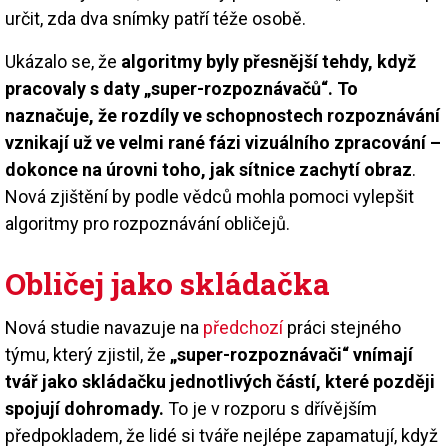
určit, zda dva snímky patří téže osobě.
Ukázalo se, že
algoritmy byly přesnější tehdy, když
pracovaly s daty „super-rozpoznávačů“. To
naznačuje, že rozdíly ve schopnostech rozpoznávání
vznikají už ve velmi rané fázi vizuálního zpracování –
dokonce na úrovni toho, jak sítnice zachytí obraz
.
Nová zjištění by podle vědců mohla pomoci vylepšit
algoritmy pro rozpoznávání obličejů.
Obličej jako skládačka
Nová studie navazuje na
předchozí
práci stejného
týmu, který zjistil, že
„super-rozpoznávači“ vnímají
tvář jako skládačku jednotlivých částí, které později
spojují dohromady.
To je v rozporu s dřívějším
předpokladem, že lidé si tváře nejlépe zapamatují, když