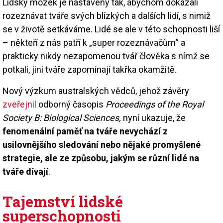
Lidský mozek je nastavený tak, abychom dokázali
rozeznávat tváře svých blízkých a dalších lidí, s nimiž
se v životě setkáváme. Lidé se ale v této schopnosti liší
– někteří z nás patří k „super rozeznávačům“ a
prakticky nikdy nezapomenou tvář člověka s nímž se
potkali, jiní tváře zapomínají takřka okamžitě.
Nový výzkum australských vědců, jehož závěry
zveřejnil
odborný časopis
Proceedings of the Royal
Society B: Biological Sciences,
nyní ukazuje, že
fenomenální paměť na tváře nevychází z
usilovnějšího sledování nebo nějaké promyšlené
strategie, ale ze způsobu, jakým se různí lidé na
tváře dívají
.
Tajemství lidské
superschopnosti