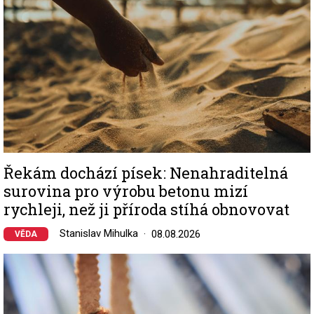
Řekám dochází písek: Nenahraditelná
surovina pro výrobu betonu mizí
rychleji, než ji příroda stíhá obnovovat
Stanislav Mihulka
08.08.2026
VĚDA
Image