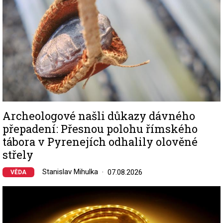
Archeologové našli důkazy dávného
přepadení: Přesnou polohu římského
tábora v Pyrenejích odhalily olověné
střely
Stanislav Mihulka
07.08.2026
VĚDA
Image