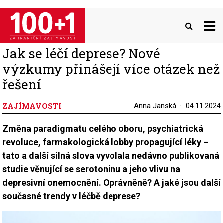
Přejít
k
hlavnímu
obsahu
Jak se léčí deprese? Nové
výzkumy přinášejí více otázek než
řešení
ZAJÍMAVOSTI
Anna Janská
04.11.2024
Změna paradigmatu celého oboru, psychiatrická
revoluce, farmakologická lobby propagující léky –
tato a další silná slova vyvolala nedávno publikovaná
studie věnující se serotoninu a jeho vlivu na
depresivní onemocnění. Oprávněně? A jaké jsou další
současné trendy v léčbě deprese?