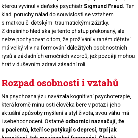
kterou vyvinul vídeňský psychiatr
Sigmund Freud
. Ten
kladl poruchy nálad do souvislosti se vztahem
s matkou či dětskými traumatickými zážitky.
Z dnešního hlediska je tento přístup překonaný, ale
nelze pochybovat o tom, že prožívání v raném dětství
má velký vliv na formování důležitých osobnostních
rysů a základních emočních vzorců, jež později mohou
hrát v duševním zdraví zásadní roli.
Rozpad osobnosti i vztahů
Na psychoanalýzu navázala kognitivní psychoterapie,
která kromě minulosti člověka bere v potaz i jeho
aktuální způsoby myšlení a styl života, svou váhu má
i sebehodnocení. Ostatně
odborníci naznačují, že
u pacientů, kteří se potýkají s depresí, trpí jak
kognitivní, tak meziosobní fungování. Člověk