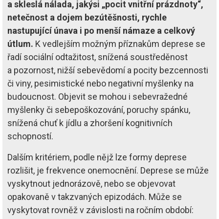
a skleslá nálada, jakýsi „pocit vnitřní prázdnoty“,
netečnost a dojem bezútěšnosti, rychle
nastupující únava i po menší námaze a celkový
útlum.
K vedlejším možným příznakům deprese se
řadí sociální odtažitost, snížená soustředěnost
a pozornost, nižší sebevědomí a pocity bezcennosti
či viny, pesimistické nebo negativní myšlenky na
budoucnost. Objevit se mohou i sebevražedné
myšlenky či sebepoškozování, poruchy spánku,
snížená chuť k jídlu a zhoršení kognitivních
schopností.
Dalším kritériem, podle nějž lze formy deprese
rozlišit, je frekvence onemocnění. Deprese se může
vyskytnout jednorázově, nebo se objevovat
opakovaně v takzvaných epizodách. Může se
vyskytovat rovněž v závislosti na ročním období: