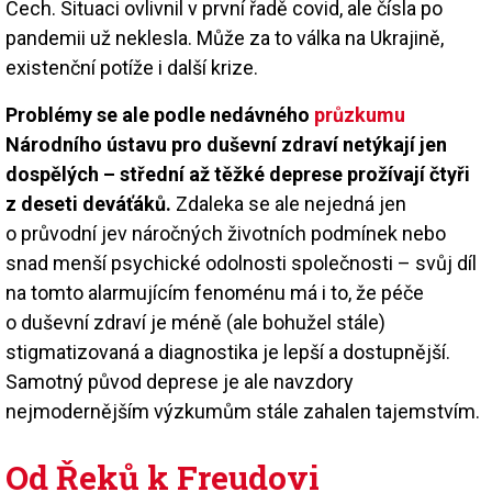
Čech. Situaci ovlivnil v první řadě covid, ale čísla po
pandemii už neklesla. Může za to válka na Ukrajině,
existenční potíže i další krize.
Problémy se ale podle nedávného
průzkumu
Národního ústavu pro duševní zdraví netýkají jen
dospělých – střední až těžké deprese prožívají čtyři
z deseti deváťáků.
Zdaleka se ale nejedná jen
o průvodní jev náročných životních podmínek nebo
snad menší psychické odolnosti společnosti – svůj díl
na tomto alarmujícím fenoménu má i to, že péče
o duševní zdraví je méně (ale bohužel stále)
stigmatizovaná a diagnostika je lepší a dostupnější.
Samotný původ deprese je ale navzdory
nejmodernějším výzkumům stále zahalen tajemstvím.
Od Řeků k Freudovi