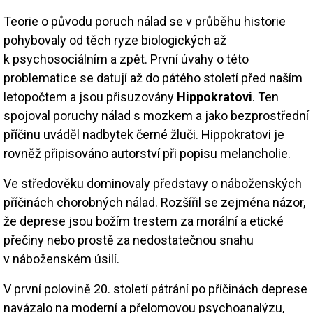
Teorie o původu poruch nálad se v průběhu historie
pohybovaly od těch ryze biologických až
k psychosociálním a zpět. První úvahy o této
problematice se datují až do pátého století před naším
letopočtem a jsou přisuzovány
Hippokratovi
. Ten
spojoval poruchy nálad s mozkem a jako bezprostřední
příčinu uváděl nadbytek černé žluči. Hippokratovi je
rovněž připisováno autorství při popisu melancholie.
Ve středověku dominovaly představy o náboženských
příčinách chorobných nálad. Rozšířil se zejména názor,
že deprese jsou božím trestem za morální a etické
přečiny nebo prostě za nedostatečnou snahu
v náboženském úsilí.
V první polovině 20. století pátrání po příčinách deprese
navázalo na moderní a přelomovou psychoanalýzu,