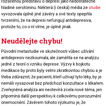
rozšířenou představu o depresi jako nedostatečné
hladině serotoninu. Některá (i česká) média ze
studie
vyvozovala úplně jiné závěry a své texty opepřila
tvrzeními, že na depresi nefungují antidepresiva,
protože to, co o ní víme, je úplně jinak.
Neudělejte chybu!
Původní metastudie ve skutečnosti vůbec užívání
antidepresiv nezkoumala, ale zaměřila se na analýzu
jedné z teorií o vzniku deprese. Výzvy k bojkotu
medikace by proto byly velmi zkratkovitou chybou a je
třeba zdůraznit, že pacienti, kteří užívají tyto léky, by je
neměli vysazovat bez předchozí konzultace s lékařem.
Zveřejněná analýza ani neotevírá zcela nové téma, jen
připomíná další perspektivu k celkovému porozumění
onemocnění. Závěrem tohoto výzkumu je, že