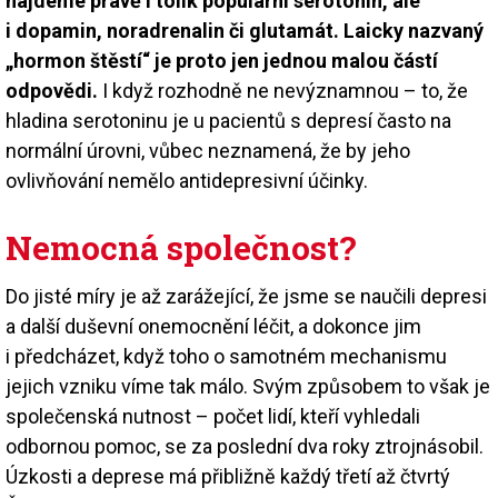
najdeme právě i tolik populární serotonin, ale
i dopamin, noradrenalin či glutamát. Laicky nazvaný
„hormon štěstí“ je proto jen jednou malou částí
odpovědi.
I když rozhodně ne nevýznamnou – to, že
hladina serotoninu je u pacientů s depresí často na
normální úrovni, vůbec neznamená, že by jeho
ovlivňování nemělo antidepresivní účinky.
Nemocná společnost?
Do jisté míry je až zarážející, že jsme se naučili depresi
a další duševní onemocnění léčit, a dokonce jim
i předcházet, když toho o samotném mechanismu
jejich vzniku víme tak málo. Svým způsobem to však je
společenská nutnost – počet lidí, kteří vyhledali
odbornou pomoc, se za poslední dva roky ztrojnásobil.
Úzkosti a deprese má přibližně každý třetí až čtvrtý