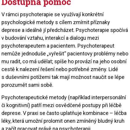
Dostupná pomoc
V rámci psychoterapie se využívají konkrétní
psychologické metody s cílem zmírnit příznaky
deprese a ideálně jí předcházet. Psychoterapie spočívá
v budování vztahu, interakcí a dialogu mezi
psychoterapeutem a pacientem. Psychoterapeut
nemůže jednoduše „vyřešit“ pacientovy problémy nebo
mu radit, co má udělat; spíše ho provází na jeho osobní
cestě k nalezení řešení nebo potřebné změny. Lidé
s duševními potížemi tak mají možnost naučit se lépe
porozumět sami sobě.
Psychoterapeutické metody (například interpersonální
či kognitivní) patří mezi osvědčené postupy při léčbě
deprese. V praxi se často uplatňuje kombinace – léčba
léky, která umožní prolomit onen zmíněný bludný kruh
a začít pracovat právě na psychoterapii.