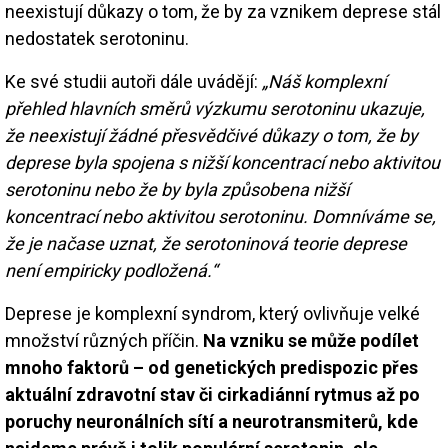
neexistují důkazy o tom, že by za vznikem deprese stál
nedostatek serotoninu.
Ke své studii autoři dále uvádějí:
„Náš komplexní
přehled hlavních směrů výzkumu serotoninu ukazuje,
že neexistují žádné přesvědčivé důkazy o tom, že by
deprese byla spojena s nižší koncentrací nebo aktivitou
serotoninu nebo že by byla způsobena nižší
koncentrací nebo aktivitou serotoninu. Domníváme se,
že je načase uznat, že serotoninová teorie deprese
není empiricky podložená.“
Deprese je komplexní syndrom, který ovlivňuje velké
množství různých příčin.
Na vzniku se může podílet
mnoho faktorů – od genetických predispozic přes
aktuální zdravotní stav či cirkadiánní rytmus až po
poruchy neuronálních sítí a neurotransmiterů, kde