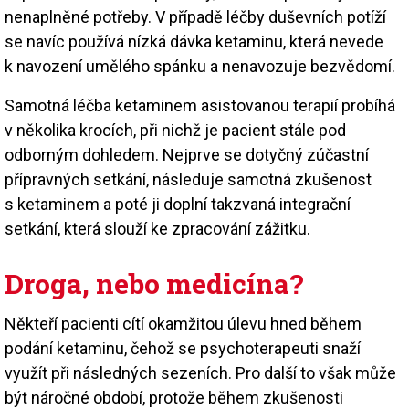
nenaplněné potřeby. V případě léčby duševních potíží
se navíc používá nízká dávka ketaminu, která nevede
k navození umělého spánku a nenavozuje bezvědomí.
Samotná léčba ketaminem asistovanou terapií probíhá
v několika krocích, při nichž je pacient stále pod
odborným dohledem. Nejprve se dotyčný zúčastní
přípravných setkání, následuje samotná zkušenost
s ketaminem a poté ji doplní takzvaná integrační
setkání, která slouží ke zpracování zážitku.
Droga, nebo medicína?
Někteří pacienti cítí okamžitou úlevu hned během
podání ketaminu, čehož se psychoterapeuti snaží
využít při následných sezeních. Pro další to však může
být náročné období, protože během zkušenosti