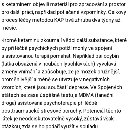
s ketaminem objevili materiál pro zpracování a prostor
pro další práci, například potlačené vzpomínky. Celkový
proces léčby metodou KAP trvá zhruba dva týdny až
měsíc.
Kromě ketaminu zkoumají vědci další substance, které
by při léčbě psychických potíží mohly ve spojení
s asistovanou terapií pomáhat. Například psilocybin
(látka obsažená v houbách lysohlávkách) vyvolává
změny vnímání a způsobuje, že je mozek pružnější,
proměnlivější a méně se utvrzuje v negativních
vzorcích, které jsou součástí deprese. Ve Spojených
státech se zase úspěšně testuje MDMA (taneční
droga) asistovaná psychoterapie při léčbě
posttraumatické stresové poruchy. Potenciál těchto
látek je neoddiskutovatelně vysoký, zůstává však
otázkou, zda se ho podaří využít v souladu