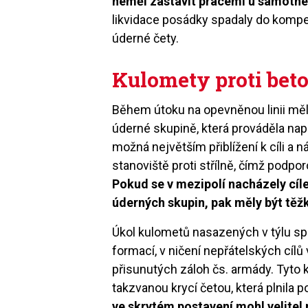
neměl zastavit pracemi u samotn
likvidace posádky spadaly do kompet
úderné čety.
Kulomety proti bet
Během útoku na opevněnou linii měl
úderné skupině, která prováděla nap
možná největším přiblížení k cíli 
stanoviště proti střílně, čímž podp
Pokud se v mezipolí nacházely cíle
úderných skupin, pak měly být těž
Úkol kulometů nasazených v týlu sp
formací, v ničení nepřátelských cílů
přisunutých záloh čs. armády. Tyto 
takzvanou krycí četou, která plnila 
ve skrytém postavení mohl velitel 