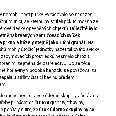
ny nemohli nést pušky, vyžadovalo se nasazení
áštní munici, se kterou by stříleli pokud možno ze
ncéřové desky opevněných objektů.
Důležité bylo
četně takzvaných zamlžovacích svíček
 prkno a házely stejně jako ruční granát.
Na
átů mohly útočící jednotky házet takovéto svíčky
í zadýmovacích prostředků nesmělo ohrozit
braním, zejména dělostřelectvu. Co se týče
tné hořlaviny v podobě benzolu se považoval za
apálit u střílny čisticí bavlnu předem
em.
 doposud nenasazené úderné skupiny zůstávat v
eby přinášet další ruční granáty, trhaviny,
le počítaly s tím, že
útok úderné skupiny by se