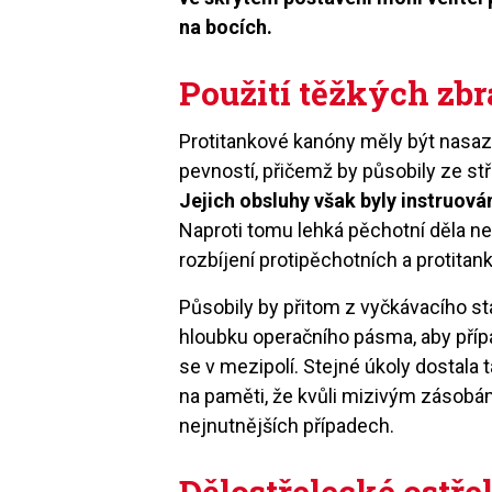
na bocích.
Použití těžkých zbr
Protitankové kanóny měly být nasaze
pevností, přičemž by působily ze st
Jejich obsluhy však byly instruován
Naproti tomu lehká pěchotní děla nem
rozbíjení protipěchotních a protitan
Působily by přitom z vyčkávacího sta
hloubku operačního pásma, aby přípa
se v mezipolí. Stejné úkoly dostala t
na paměti, že kvůli mizivým zásob
nejnutnějších případech.
Dělostřelecké ostře