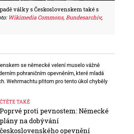
ípadě války s Československem také s
oto:
Wikimedia Commons, Bundesarchiv
,
ovenskem se německé velení muselo vážně
moderním pohraničním opevněním, které mladá
ích. Wehrmachtu přitom pro tento úkol chyběly
ČTĚTE TAKÉ
Poprvé proti pevnostem: Německé
plány na dobývání
československého opevnění