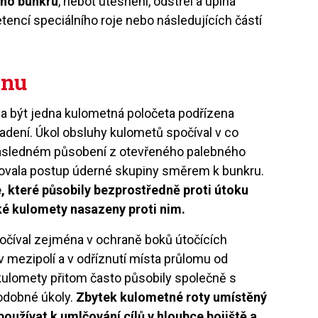
ého bunkru
, neboť utěsnění, odstřel a úplná
encí speciálního roje nebo následujících částí
onu
a být jedna kulometná poločeta podřízena
adení. Úkol obsluhy kulometů spočíval v co
a následném působení z otevřeného palebného
orovala postup úderné skupiny směrem k bunkru.
, které působily bezprostředně proti útoku
ké kulomety nasazeny proti nim.
očíval zejména v ochraně boků útočících
 v mezipolí a v odříznutí místa průlomu od
kulomety přitom často působily společně s
podobné úkoly.
Zbytek kulometné roty umístěný
používat k umlčování cílů v hloubce bojiště a