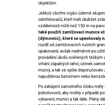
objektům.
Jelikož všichni vojáci úderné skupi
odstřelovačů, kteří měli obdržet zvl
vzdálenosti nižší než 150 m na pa
také použití zamlžovací munice v
(dýmovnic), které se upevňovaly na
rozdíl od zamlžovacích ručních gran
opakovaně, avšak nadměrné po užit
provádění úkolů svěřených těžkým z
vrhání zápalných lahví, účinek samo
mizivý, a tak se spíše doporučovalo z
napuštěnou benzinem nebo benzol
Po zahájení samotného útoku měly
pohotovosti, aby mohly v případě potř
vybavení, munici a tak dále. Plány dá