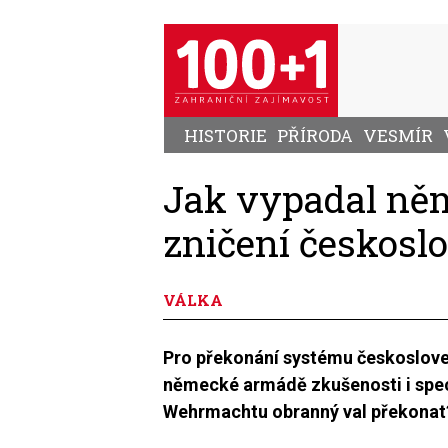
Přejít
k
hlavnímu
obsahu
HISTORIE
PŘÍRODA
VESMÍR
Jak vypadal ně
zničení českosl
VÁLKA
Pro překonání systému českoslove
německé armádě zkušenosti i spe
Wehrmachtu obranný val překonat