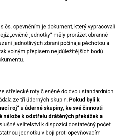
s čs. opevněním je dokument, který vypracovali
jejíž „cvičné jednotky“ měly prorážet obranné
sazení jednotlivých zbraní počínaje pěchotou a
 tak volným přepisem nejdůležitějších bodů
dokumentu.
ze střelecké roty členěné do dvou standardních
ládala ze tří úderných skupin.
Pokud byli k
hací roj“ u úderné skupiny, ke své činnosti
é nálože k odstřelu drátěných překážek a
slušné velitelství k dispozici dostatečný počet
ostatnou jednotku v boji proti opevňovacím