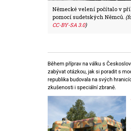
Německé velení počítalo v př
pomocí sudetských Němců.
(f
CC-BY-SA 3.0
)
Během příprav na válku s Českosl
zabývat otázkou, jak si poradit s 
republika budovala na svých hranic
zkušenosti i speciální zbraně.
Image