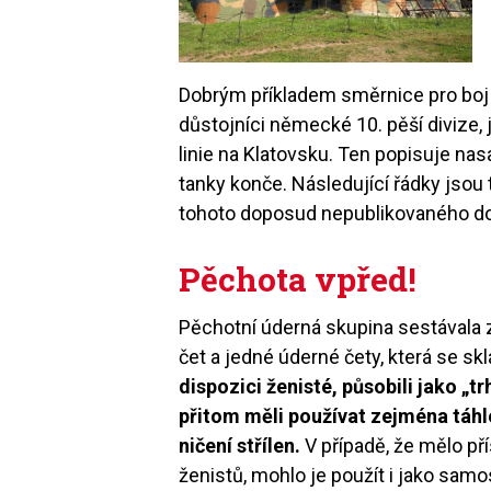
Dobrým příkladem směrnice pro boj 
důstojníci německé 10. pěší divize, 
linie na Klatovsku. Ten popisuje na
tanky konče. Následující řádky jsou
tohoto doposud nepublikovaného 
Pěchota vpřed!
Pěchotní úderná skupina sestávala 
čet a jedné úderné čety, která se sk
dispozici ženisté, působili jako „tr
přitom měli používat zejména táhl
ničení střílen.
V případě, že mělo pří
ženistů, mohlo je použít i jako sam