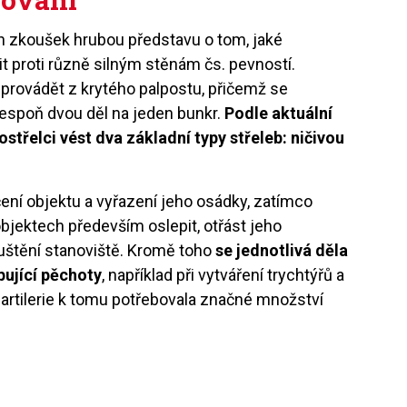
h zkoušek hrubou představu o tom, jaké
it proti různě silným stěnám čs. pevností.
 provádět z krytého palpostu, přičemž se
espoň dvou děl na jeden bunkr.
Podle aktuální
třelci vést dva základní typy střeleb: ničivou
čení objektu a vyřazení jeho osádky, zatímco
objektech především oslepit, otřást jeho
puštění stanoviště. Kromě toho
se jednotlivá děla
pující pěchoty
, například při vytváření trychtýřů a
 artilerie k tomu potřebovala značné množství