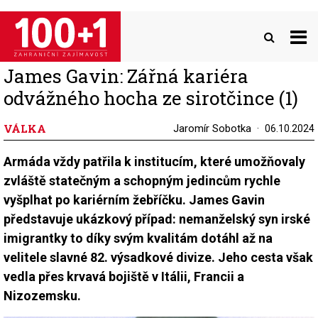
Přejít
k
hlavnímu
obsahu
James Gavin: Zářná kariéra
odvážného hocha ze sirotčince (1)
VÁLKA
Jaromír Sobotka
06.10.2024
Armáda vždy patřila k institucím, které umožňovaly
zvláště statečným a schopným jedincům rychle
vyšplhat po kariérním žebříčku. James Gavin
představuje ukázkový případ: nemanželský syn irské
imigrantky to díky svým kvalitám dotáhl až na
velitele slavné 82. výsadkové divize. Jeho cesta však
vedla přes krvavá bojiště v Itálii, Francii a
Nizozemsku.