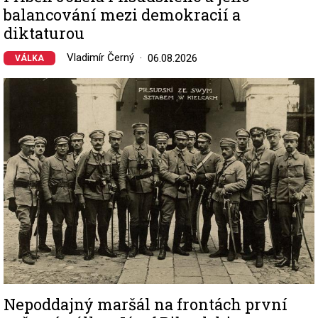
balancování mezi demokracií a
diktaturou
Vladimír Černý
06.08.2026
VÁLKA
Image
Nepoddajný maršál na frontách první