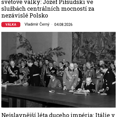
světové války: Józef Piłsudski ve
službách centrálních mocností za
nezávislé Polsko
Vladimír Černý
04.08.2026
VÁLKA
Image
Nejslavnější léta duceho impéria: Itálie v