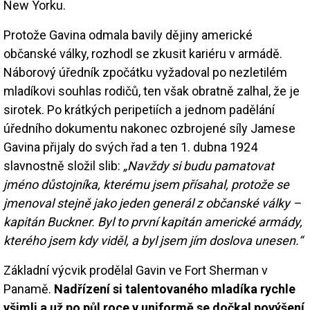
New Yorku.
Protože Gavina odmala bavily dějiny americké
občanské války, rozhodl se zkusit kariéru v armádě.
Náborový úředník zpočátku vyžadoval po nezletilém
mladíkovi souhlas rodičů, ten však obratně zalhal, že je
sirotek. Po krátkých peripetiích a jednom padělání
úředního dokumentu nakonec ozbrojené síly Jamese
Gavina přijaly do svých řad a ten 1. dubna 1924
slavnostně složil slib:
„Navždy si budu pamatovat
jméno důstojníka, kterému jsem přísahal, protože se
jmenoval stejně jako jeden generál z občanské války –
kapitán Buckner. Byl to první kapitán americké armády,
kterého jsem kdy viděl, a byl jsem jím doslova unesen.“
Základní výcvik prodělal Gavin ve Fort Sherman v
Panamě.
Nadřízení si talentovaného mladíka rychle
všimli a už po půl roce v uniformě se dočkal povýšení