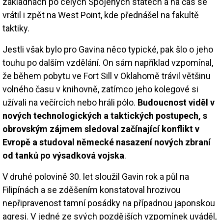
základnách po celých Spojených státech a na čas se
vrátil i zpět na West Point, kde přednášel na fakultě
taktiky.
Jestli však bylo pro Gavina něco typické, pak šlo o jeho
touhu po dalším vzdělání. On sám například vzpomínal,
že během pobytu ve Fort Sill v Oklahomě trávil většinu
volného času v knihovně, zatímco jeho kolegové si
užívali na večírcích nebo hráli pólo.
Budoucnost viděl v
nových technologických a taktických postupech, s
obrovským zájmem sledoval začínající konflikt v
Evropě a studoval německé nasazení nových zbraní
od tanků po výsadková vojska
.
V druhé polovině 30. let sloužil Gavin rok a půl na
Filipínách a se zděšením konstatoval hrozivou
nepřipravenost tamní posádky na případnou japonskou
agresi. V jedné ze svých pozdějších vzpomínek uváděl,