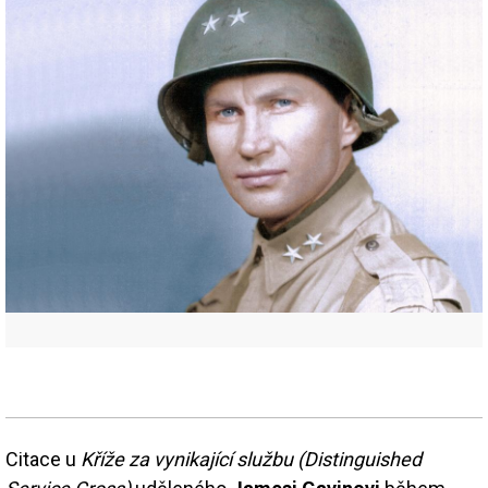
Citace u
Kříže za vynikající službu (Distinguished