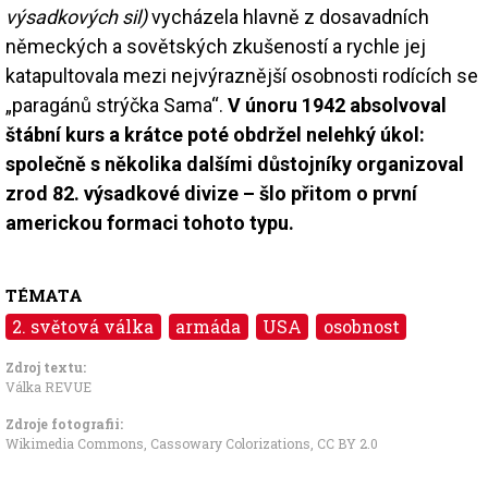
výsadkových sil)
vycházela hlavně z dosavadních
německých a sovětských zkušeností a rychle jej
katapultovala mezi nejvýraznější osobnosti rodících se
„paragánů strýčka Sama“.
V únoru 1942 absolvoval
štábní kurs a krátce poté obdržel nelehký úkol:
společně s několika dalšími důstojníky organizoval
zrod 82. výsadkové divize – šlo přitom o první
americkou formaci tohoto typu.
TÉMATA
2. světová válka
armáda
USA
osobnost
Zdroj textu:
Válka REVUE
Zdroje fotografii:
Wikimedia Commons, Cassowary Colorizations
,
CC BY 2.0