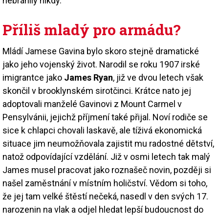
nebránily nikdy.
Příliš mladý pro armádu?
Mládí Jamese Gavina bylo skoro stejně dramatické
jako jeho vojenský život. Narodil se roku 1907 irské
imigrantce jako
James Ryan
, již ve dvou letech však
skončil v brooklynském sirotčinci. Krátce nato jej
adoptovali manželé Gavinovi z Mount Carmel v
Pensylvánii, jejichž příjmení také přijal. Noví rodiče se
sice k chlapci chovali laskavě, ale tíživá ekonomická
situace jim neumožňovala zajistit mu radostné dětství,
natož odpovídající vzdělání. Již v osmi letech tak malý
James musel pracovat jako roznašeč novin, později si
našel zaměstnání v místním holičství. Vědom si toho,
že jej tam velké štěstí nečeká, nasedl v den svých 17.
narozenin na vlak a odjel hledat lepší budoucnost do