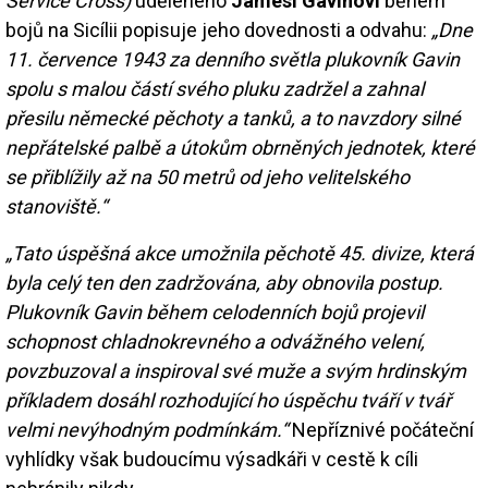
Service Cross)
uděleného
Jamesi Gavinovi
během
bojů na Sicílii popisuje jeho dovednosti a odvahu:
„Dne
11. července 1943 za denního světla plukovník Gavin
spolu s malou částí svého pluku zadržel a zahnal
přesilu německé pěchoty a tanků, a to navzdory silné
nepřátelské palbě a útokům obrněných jednotek, které
se přiblížily až na 50 metrů od jeho velitelského
stanoviště.“
„Tato úspěšná akce umožnila pěchotě 45. divize, která
byla celý ten den zadržována, aby obnovila postup.
Plukovník Gavin během celodenních bojů projevil
schopnost chladnokrevného a odvážného velení,
povzbuzoval a inspiroval své muže a svým hrdinským
příkladem dosáhl rozhodující ho úspěchu tváří v tvář
velmi nevýhodným podmínkám.“
Nepříznivé počáteční
vyhlídky však budoucímu výsadkáři v cestě k cíli