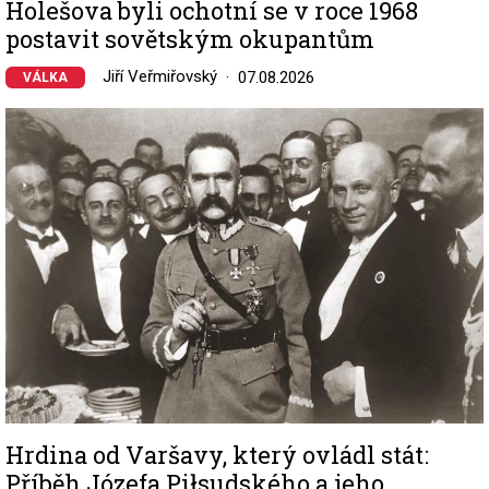
Holešova byli ochotní se v roce 1968
postavit sovětským okupantům
Jiří Veřmiřovský
07.08.2026
VÁLKA
Image
Hrdina od Varšavy, který ovládl stát:
Příběh Józefa Piłsudského a jeho