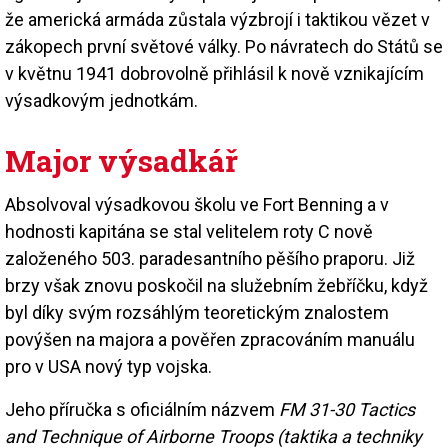
že americká armáda zůstala výzbrojí i taktikou vězet v
zákopech první světové války. Po návratech do Států se
v květnu 1941 dobrovolně přihlásil k nově vznikajícím
výsadkovým jednotkám.
Major výsadkář
Absolvoval výsadkovou školu ve Fort Benning a v
hodnosti kapitána se stal velitelem roty C nově
založeného 503. paradesantního pěšího praporu. Již
brzy však znovu poskočil na služebním žebříčku, když
byl díky svým rozsáhlým teoretickým znalostem
povýšen na majora a pověřen zpracováním manuálu
pro v USA nový typ vojska.
Jeho příručka s oficiálním názvem
FM 31-30 Tactics
and Technique of Airborne Troops (taktika a techniky