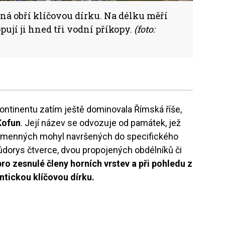
á obří klíčovou dírku. Na délku měří
ují ji hned tři vodní příkopy.
(foto:
kontinentu zatím ještě dominovala Římská říše,
Kofun
. Její název se odvozuje od památek, jež
kamenných mohyl navršených do specifického
ůdorys čtverce, dvou propojených obdélníků či
pro zesnulé členy horních vrstev a při pohledu z
ntickou klíčovou dírku.