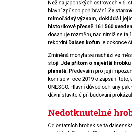
Než na japonských ostrovech v 6. st
hlavní způsob pohřbívání.
Že starov
mimořádný význam, dokládá i jejic
historikové přesně 161 560 uvede
dosahuje rozměrů, nad nimiž se tají
rekordní
Daisen kofun
je dokonce čt
Zmíněná mohyla se nachází ve městě 
stojí.
Jde přitom o největší hrobku
planetě.
Především pro její impozan
komise v roce 2019 o zapsání této, 
UNESCO. Hlavní důvod ochrany pak s
dávní stavitelé při budování prokázal
Nedotknutelné hro
Od ostatních hrobek se ta daisenská l