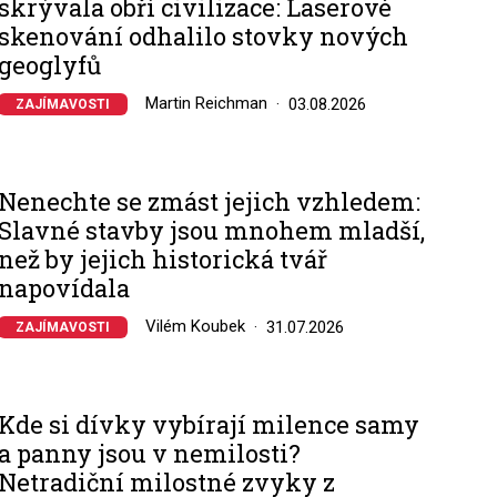
skrývala obří civilizace: Laserové
skenování odhalilo stovky nových
geoglyfů
Martin Reichman
03.08.2026
ZAJÍMAVOSTI
Nenechte se zmást jejich vzhledem:
Slavné stavby jsou mnohem mladší,
než by jejich historická tvář
napovídala
Vilém Koubek
31.07.2026
ZAJÍMAVOSTI
Kde si dívky vybírají milence samy
a panny jsou v nemilosti?
Netradiční milostné zvyky z