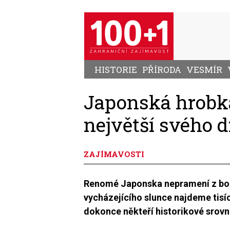
Přejít
k
hlavnímu
obsahu
HISTORIE
PŘÍRODA
VESMÍR
Japonská hrobka
největší svého 
ZAJÍMAVOSTI
Renomé Japonska nepramení z boha
vycházejícího slunce najdeme tisí
dokonce někteří historikové srov