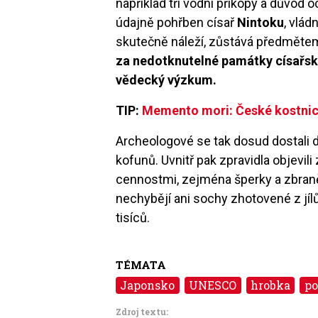
například tři vodní příkopy a důvod 
údajně pohřben císař
Nintoku
, vlá
skutečně náleží, zůstává předměte
za nedotknutelné památky císařský
vědecký výzkum.
TIP:
Memento mori: České kostnice
Archeologové se tak dosud dostali
kofunů. Uvnitř pak zpravidla objevi
cennostmi, zejména šperky a zbraně
nechybějí ani sochy zhotovené z jílů
tisíců.
TÉMATA
Japonsko
UNESCO
hrobka
po
Zdroj textu: