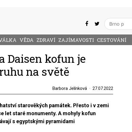
VÁLKA
VĚDA
ZDRAVÍ
ZAJÍMAVOSTI
CESTOVÁNÍ
 Daisen kofun je
druhu na světě
Barbora Jelínková
27.07.2022
tství starověkých památek. Přesto i v zemi
ce let staré monumenty. A mohyly kofun
návají s egyptskými pyramidami