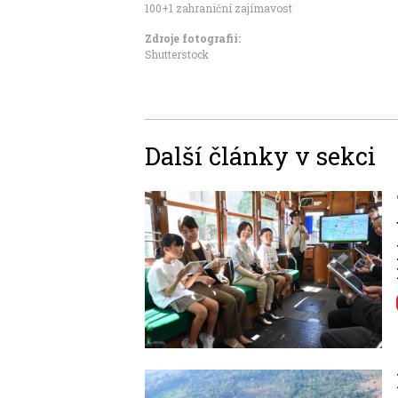
100+1 zahraniční zajímavost
Zdroje fotografii:
Shutterstock
Další články v sekci
Image
Image