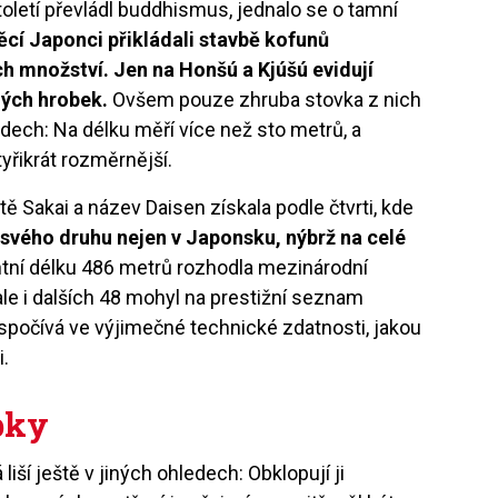
oletí převládl buddhismus, jednalo se o tamní
ěcí Japonci přikládali stavbě kofunů
h množství. Jen na Honšú a Kjúšú evidují
ných hrobek.
Ovšem pouze zhruba stovka z nich
 dech: Na délku měří více než sto metrů, a
yřikrát rozměrnější.
Sakai a název Daisen získala podle čtvrti, kde
 svého druhu nejen v Japonsku, nýbrž na celé
tní délku 486 metrů rozhodla mezinárodní
ale i dalších 48 mohyl na prestižní seznam
počívá ve výjimečné technické zdatnosti, jakou
i.
bky
iší ještě v jiných ohledech: Obklopují ji