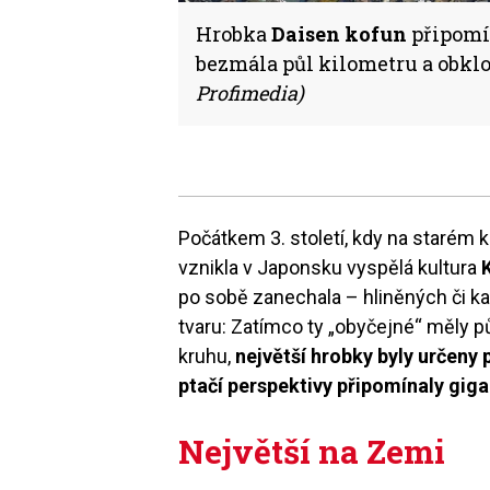
Hrobka
Daisen kofun
připomín
bezmála půl kilometru a obklop
Profimedia)
Počátkem 3. století, kdy na starém 
vznikla v Japonsku vyspělá kultura
po sobě zanechala – hliněných či 
tvaru: Zatímco ty „obyčejné“ měly p
kruhu,
největší hrobky byly určeny 
ptačí perspektivy připomínaly giga
Největší na Zemi