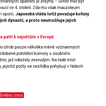
ochranných opatření je zřejmý – uvnitř měl být
dnoucí ve 4. století. Zda mu však mauzoleum
m sporů.
Japonská vláda totiž považuje kofuny
ch dynastií, a proto neumožňuje jejich
 patří k největším v Evropě
 do útrob pouze několika méně významných
li zdobené pohřební komory s osobními
mi, jež náležely zesnulým. Na řadě míst
, jejichž počty se nezřídka pohybují v řádech
hřební ritus