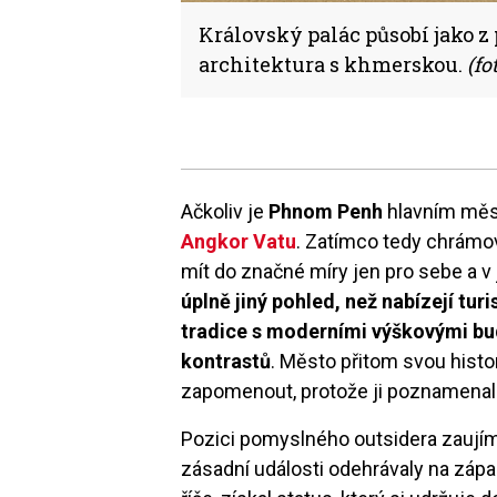
Královský palác působí jako z
architektura s khmerskou.
(fo
Ačkoliv je
Phnom Penh
hlavním měs
Angkor Vatu
. Zatímco tedy chrámov
mít do značné míry jen pro sebe a v 
úplně jiný pohled, než nabízejí tur
tradice s moderními výškovými bu
kontrastů
. Město přitom svou histor
zapomenout, protože ji poznamenal
Pozici pomyslného outsidera zaujím
zásadní události odehrávaly na záp