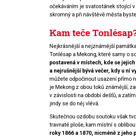
očekáváním je svatostánek stojící
skromný a při návštěvě města byste
Kam teče Tonlésap
Nejkrásnější a nejznámější památk
Tonlésap a Mekong, které samy o so
postavená v místech, kde se jejich
a nejrušnější bývá večer, kdy u ní v
můžete odpočinout usazení přímo na 
je Mekong z obou toků známější, za
v závislosti na období dešťů, a zat
jindy se do něj vlévá.
Skutečnou ozdobu soutoku však tvoř
travnaté ploše, kam místní s oblibou
roky 1866 a 1870, nicméně z jeho 