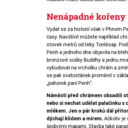
Nenápadné kořeny
Vydat se za historií však v Phnom 
časy. Navštívit můžete například ch
stovek metrů od řeky Tonlésap. Podle
Penh a jednoho dne objevila na břeh
bronzové sošky Buddhy a jednu mra
vybudovat na vrcholku chrám a zmíně
se pak svatostánek proměnil v zákl
„pahorek paní Penh“.
Náměstí před chrámem obsadili st
nebo si nechat udělat palačinku s 
mlékem. Jen o pár kroků dál přito
dýchají klidem a mírem.
Ačkoliv je
šedivými mapami. Stavba také para