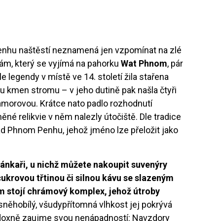
Penhu naštěstí neznamená jen vzpomínat na zlé
rám, který se vyjímá na pahorku
Wat Phnom
, pár
 legendy v místě ve 14. století žila stařena
u kmen stromu – v jeho dutině pak našla čtyři
morovou. Krátce nato padlo rozhodnutí
né relikvie v něm nalezly útočiště. Dle tradice
ad Phnom Penhu, jehož jméno lze přeložit jako
ánkaři, u nichž můžete nakoupit suvenýry
cukrovou třtinou či silnou kávu se slazeným
m stojí chrámový komplex, jehož útroby
 sněhobílý, všudypřítomná vlhkost jej pokrývá
doxně zaujme svou nenápadností: Navzdory