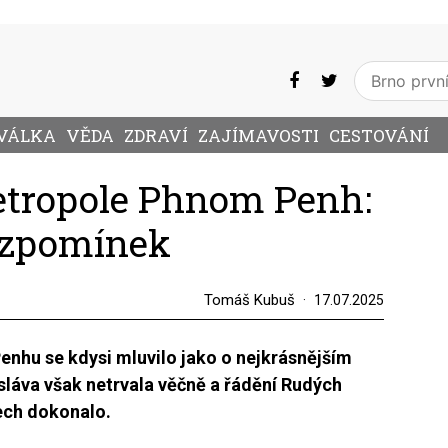
VÁLKA
VĚDA
ZDRAVÍ
ZAJÍMAVOSTI
CESTOVÁNÍ
tropole Phnom Penh:
vzpomínek
Tomáš Kubuš
17.07.2025
hu se kdysi mluvilo jako o nejkrásnějším
sláva však netrvala věčně a řádění Rudých
ech dokonalo.