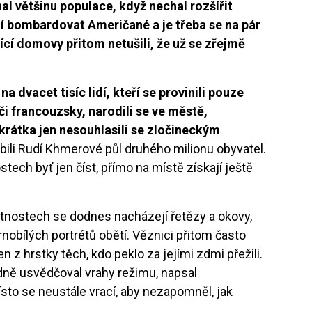
 většinu populace, když nechal rozšířit
jí bombardovat Američané a je třeba se na pár
ící domovy přitom netušili, že už se zřejmě
a dvacet tisíc lidí, kteří se provinili pouze
 či francouzsky, narodili se ve městě,
rátka jen nesouhlasili se zločineckým
ili Rudí Khmerové půl druhého milionu obyvatel.
stech byť jen číst, přímo na místě získají ještě
tnostech se dodnes nacházejí řetězy a okovy,
obílých portrétů obětí. Věznici přitom často
den z hrstky těch, kdo peklo za jejími zdmi přežili.
dně usvědčoval vrahy režimu, napsal
ísto se neustále vrací, aby nezapomněl, jak