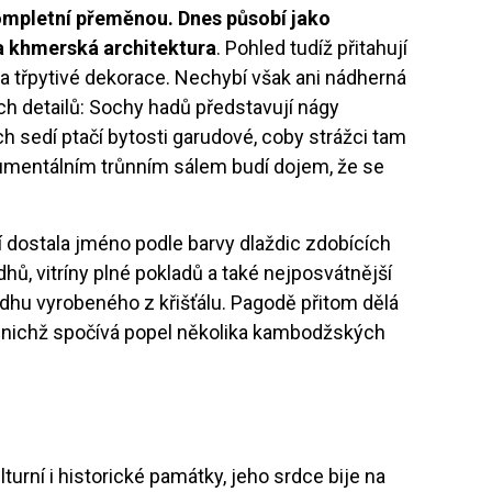
kompletní přeměnou. Dnes působí jako
 a khmerská architektura
. Pohled tudíž přitahují
a třpytivé dekorace. Nechybí však ani nádherná
 detailů: Sochy hadů představují nágy
h sedí ptačí bytosti garudové, coby strážci tam
numentálním trůnním sálem budí dojem, že se
í dostala jméno podle barvy dlaždic zdobících
ddhů, vitríny plné pokladů a také nejposvátnější
u vyrobeného z křišťálu. Pagodě přitom dělá
v nichž spočívá popel několika kambodžských
urní i historické památky, jeho srdce bije na