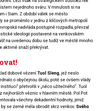
e dodnes. Leží však na strategickém soutoku řek
 místem nejednoho sváru: V minulosti si na
m i Siam. Z období válek se město
dy se proměnilo v jednu z klíčových metropolí
evropská nadvláda postupně rozpadla, převzal
istické ideologii postavené na venkovském
lášť na uvedenou dobu se tudíž ve městě mnoho
e aktivně snaží překrývat.
ovat!
klad dobové vězení
Tuol Sleng
, jež neslo
jednalo o obyčejnou školu, poté se ovšem vlády
nstituci“ přetvořili v „něco užitečného“. Tuol
z nejhorších věznic v hlavním městě. Pol Pot
entovala všechny dekadentní hodnoty, jimiž
 by se země měla obrodit skrz venkov.
Svého