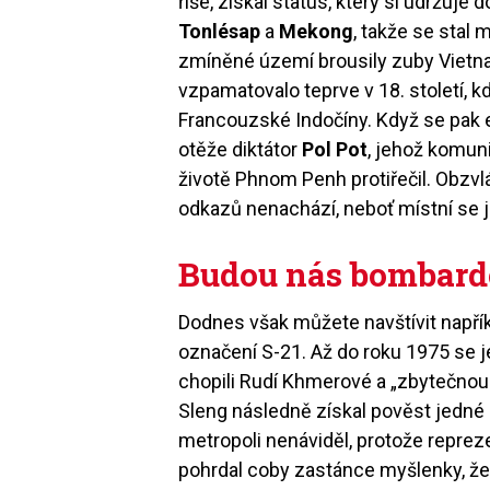
říše, získal status, který si udržuj
Tonlésap
a
Mekong
, takže se stal
zmíněné území brousily zuby Vietna
vzpamatovalo teprve v 18. století, k
Francouzské Indočíny. Když se pak 
otěže diktátor
Pol Pot
, jehož komun
životě Phnom Penh protiřečil. Obzv
odkazů nenachází, neboť místní se j
Budou nás bombard
Dodnes však můžete navštívit napří
označení S-21. Až do roku 1975 se 
chopili Rudí Khmerové a „zbytečnou i
Sleng následně získal pověst jedné 
metropoli nenáviděl, protože reprez
pohrdal coby zastánce myšlenky, že