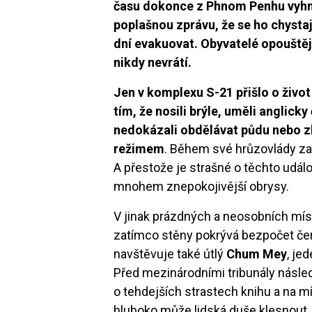
času dokonce z Phnom Penhu vyhnal
poplašnou zprávu, že se ho chysta
dní evakuovat. Obyvatelé opouštěj
nikdy nevrátí.
Jen v komplexu S-21 přišlo o život n
tím, že nosili brýle, uměli anglicky
nedokázali obdělávat půdu nebo zk
režimem
. Během své hrůzovlády zab
A přestože je strašné o těchto událo
mnohem znepokojivější obrysy.
V jinak prázdných a neosobních mís
zatímco stěny pokrývá bezpočet čern
navštěvuje také útlý
Chum Mey
, je
Před mezinárodními tribunály násle
o tehdejších strastech knihu a na m
hluboko může lidská duše klesnout.