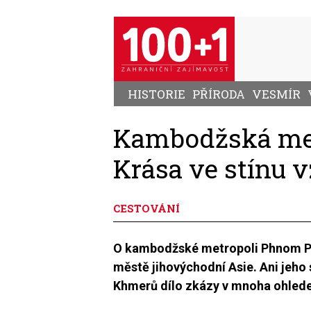
Přejít
k
hlavnímu
obsahu
HISTORIE
PŘÍRODA
VESMÍR
Kambodžská me
Krása ve stínu 
CESTOVÁNÍ
O kambodžské metropoli Phnom Pen
městě jihovýchodní Asie. Ani jeho 
Khmerů dílo zkázy v mnoha ohled