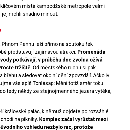
 v klíčovém místě kambodžské metropole velmi
 jej mohli snadno minout.
?
a Phnom Penhu leží přímo na soutoku řek
bě představují zajímavou atrakci.
Promenáda
 vody potkávají, v průběhu dne zvolna ožívá
yroste tržiště
. Od městského ruchu si pak
břehu a sledovat okolní dění zpovzdálí. Ačkoliv
ujme vás spíš Tonlésap: Mění totiž směr toku
ímco tedy někdy ze stejnojmenného jezera vytéká,
í královský palác, k němuž dojdete po rozsáhlé
 chodí na pikniky.
Komplex začal vyrůstat mezi
původního vzhledu nezbylo nic, protože