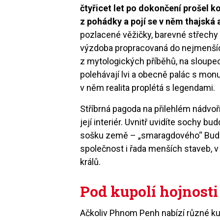
čtyřicet let po dokončení prošel 
z pohádky a pojí se v něm thajská
pozlacené věžičky, barevné střechy 
výzdoba propracovaná do nejmenších
z mytologických příběhů, na sloupec
polehávají lvi a obecně palác s mo
v něm realita proplétá s legendami.
Stříbrná pagoda na přilehlém nádvoř
její interiér. Uvnitř uvidíte sochy bu
sošku země – „smaragdového“ Buddh
společnost i řada menších staveb, 
králů.
Pod kupolí hojnosti
Ačkoliv Phnom Penh nabízí různé kult