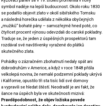
Rýžovací pánev se v 19. století proměnila v nový
symbol naděje na lepší budoucnost. Okolo roku 1830
se podařilo objevit zlato v okolí sibiřského Tomsku
a následná horečka udělala z několika obyčejných
„mužiků“ bohaté pány – samozřejmě hned poté, co
čtyřicet procent výnosu odevzdali do carské pokladny.
Traduje se, že jeden z úspěšných prospektorů tam
rozdával své navštívenky vyražené do plátků
skutečného zlata.
Pohádky o zázračném zbohatnutí nedaly spát ani
dobrodruhům v Americe, a když v roce 1848 přišla
velkolepá novina, že nemalé podzemní poklady ukrývá
i Kalifornie, opustilo tři sta tisíc lidí své domovy
a vypravili se hledat štěstí. Neodradil je ani fakt, že
šance na úspěch byla ve skutečnosti mizivá:
Pravděpodobnost, že objev ložiska povede