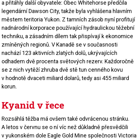
a přitáhly další obyvatele: Obec Whitehorse předčila
legendární Dawson City, takže byla vyhlášena hlavním
městem teritoria Yukon. Z tamních zásob nyní profitují
nadnárodní korporace používající hydraulickou těžební
techniku, a zásadním dílem tak přispívají k ekonomice
zmíněných regionů. V Kanadě se v současnosti
nachází 123 aktivních zlatých dolů, ukrývajících
odhadem dvě procenta světových rezerv. Každoročně
se z nich vytěží zhruba dvě stě tun cenného kovu
v hodnotě dvaceti miliard dolarů, tedy asi 455 miliard
korun.
Kyanid v řece
Rozsáhlá těžba má ovšem také odvrácenou stránku.
A letos v červnu se o ní víc než důkladně přesvědčili
v yukonském dole Eagle Gold Mine společnosti Victoria