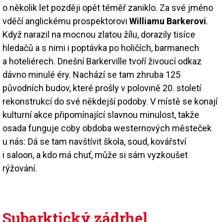
o několik let později opět téměř zaniklo. Za své jméno
vděčí anglickému prospektorovi
Williamu Barkerovi
.
Když narazil na mocnou zlatou žílu, dorazily tisíce
hledačů a s nimi i poptávka po holičích, barmanech
a hoteliérech. Dnešní Barkerville tvoří živoucí odkaz
dávno minulé éry. Nachází se tam zhruba 125
původních budov, které prošly v polovině 20. století
rekonstrukcí do své někdejší podoby. V místě se konají
kulturní akce připomínající slavnou minulost, takže
osada funguje coby obdoba westernových městeček
u nás: Dá se tam navštívit škola, soud, kovářství
i saloon, a kdo má chuť, může si sám vyzkoušet
rýžování.
Subarktický zádrhel