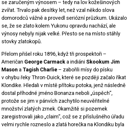
se zaručeným výnosem – tedy na lov kožešinových
zvířat. Trvalo pak desítky let, než vzal někdo slova
domorodců vážně a provedl seriózní průzkum. Ukázalo
se, že se zlato kolem Yukonu opravdu nachází, ale
výnosy nebyly nijak velké. Přesto se na místo stáhly
stovky zlatokopů.
Přelom přišel roku 1896, když tři prospektoři –
Američan
George Carmack
a indiáni
Skookum Jim
Mason
a
Tagish Charlie
– zabořili mísy do písku
v ohybu řeky Thron-Duick, které se později začalo říkat
Klondike. Hledali v místě přítoku potoka, jenž následně
dostal příhodné jméno Bonanza neboli „úspěch“,
protože se jim v pánvích zachytilo neuvěřitelné
množství zlatých zrnek. Okamžitě si pozemek
zaregistrovali jako „claim“, což se z příslušného úřadu
velmi rychle rozneslo a zlatá horečka na Klondiku byla