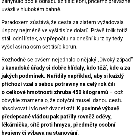
zahynulo podle odhadů až tisíc koní, přičemž převážně
uvázli v hlubokém bahně.
Paradoxem zůstává, že cesta za zlatem vyžadovala
úspory nejméně ve výši tisíce dolarů. Právě tolik totiž
stál lodní lístek, a v přepočtu na dnešní kurz by tedy
vyšel asi na osm set tisíc korun.
Rozhodně se ovšem nejednalo o nějaký „Divoký západ“
a
kanadské úřady si dobře hlídaly, kdo těží, kde a za
jakých podmínek. Nařídily například, aby si každý
příchozí vzal s sebou potraviny na celý rok čili
o celkové hmotnosti zhruba 450 kilogramů
– což
obvykle znamenalo, že dotyční museli danou cestu
absolvovat i víc než dvacetkrát.
K povinné výbavě
předepsané vládou pak patřily rovněž oděvy,
lékárnička, sítě proti hmyzu, předměty osobní
hygieny či výbava na stanování.