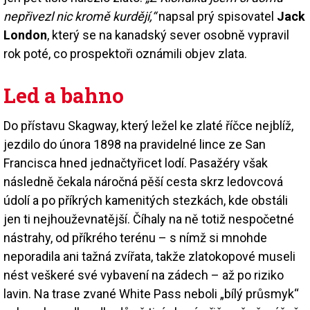
nepřivezl nic kromě kurdějí,“
napsal prý spisovatel
Jack
London
, který se na kanadský sever osobně vypravil
rok poté, co prospektoři oznámili objev zlata.
Led a bahno
Do přístavu Skagway, který ležel ke zlaté říčce nejblíž,
jezdilo do února 1898 na pravidelné lince ze San
Francisca hned jednačtyřicet lodí. Pasažéry však
následně čekala náročná pěší cesta skrz ledovcová
údolí a po příkrých kamenitých stezkách, kde obstáli
jen ti nejhouževnatější. Číhaly na ně totiž nespočetné
nástrahy, od příkrého terénu – s nímž si mnohde
neporadila ani tažná zvířata, takže zlatokopové museli
nést veškeré své vybavení na zádech – až po riziko
lavin. Na trase zvané White Pass neboli „bílý průsmyk“