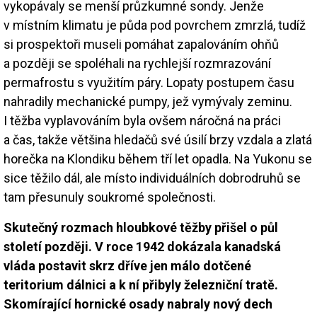
vykopávaly se menší průzkumné sondy. Jenže
v místním klimatu je půda pod povrchem zmrzlá, tudíž
si prospektoři museli pomáhat zapalováním ohňů
a později se spoléhali na rychlejší rozmrazování
permafrostu s využitím páry. Lopaty postupem času
nahradily mechanické pumpy, jež vymývaly zeminu.
I těžba vyplavováním byla ovšem náročná na práci
a čas, takže většina hledačů své úsilí brzy vzdala a zlatá
horečka na Klondiku během tří let opadla. Na Yukonu se
sice těžilo dál, ale místo individuálních dobrodruhů se
tam přesunuly soukromé společnosti.
Skutečný rozmach hloubkové těžby přišel o půl
století později. V roce 1942 dokázala kanadská
vláda postavit skrz dříve jen málo dotčené
teritorium dálnici a k ní přibyly železniční tratě.
Skomírající hornické osady nabraly nový dech