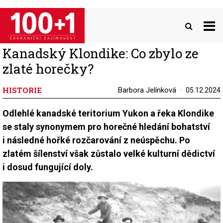
Přejít
k
hlavnímu
obsahu
Kanadský Klondike: Co zbylo ze
zlaté horečky?
HISTORIE
Barbora Jelínková
05.12.2024
Odlehlé kanadské teritorium Yukon a řeka Klondike
se staly synonymem pro horečné hledání bohatství
i následné hořké rozčarování z neúspěchu. Po
zlatém šílenství však zůstalo velké kulturní dědictví
i dosud fungující doly.