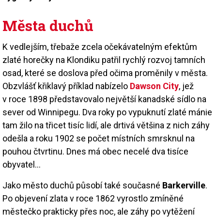
Města duchů
K vedlejším, třebaže zcela očekávatelným efektům
zlaté horečky na Klondiku patřil rychlý rozvoj tamních
osad, které se doslova před očima proměnily v města.
Obzvlášť křiklavý příklad nabízelo
Dawson City
, jež
v roce 1898 představovalo největší kanadské sídlo na
sever od Winnipegu. Dva roky po vypuknutí zlaté mánie
tam žilo na třicet tisíc lidí, ale drtivá většina z nich záhy
odešla a roku 1902 se počet místních smrsknul na
pouhou čtvrtinu. Dnes má obec necelé dva tisíce
obyvatel…
Jako město duchů působí také současné
Barkerville
.
Po objevení zlata v roce 1862 vyrostlo zmíněné
městečko prakticky přes noc, ale záhy po vytěžení