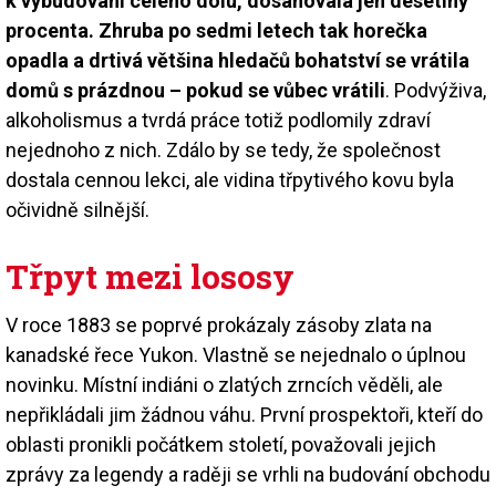
k vybudování celého dolu, dosahovala jen desetiny
procenta. Zhruba po sedmi letech tak horečka
opadla a drtivá většina hledačů bohatství se vrátila
domů s prázdnou – pokud se vůbec vrátili
. Podvýživa,
alkoholismus a tvrdá práce totiž podlomily zdraví
nejednoho z nich. Zdálo by se tedy, že společnost
dostala cennou lekci, ale vidina třpytivého kovu byla
očividně silnější.
Třpyt mezi lososy
V roce 1883 se poprvé prokázaly zásoby zlata na
kanadské řece Yukon. Vlastně se nejednalo o úplnou
novinku. Místní indiáni o zlatých zrncích věděli, ale
nepřikládali jim žádnou váhu. První prospektoři, kteří do
oblasti pronikli počátkem století, považovali jejich
zprávy za legendy a raději se vrhli na budování obchodu