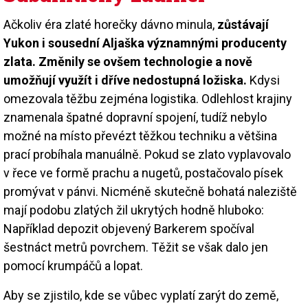
Ačkoliv éra zlaté horečky dávno minula,
zůstávají
Yukon i sousední Aljaška významnými producenty
zlata. Změnily se ovšem technologie a nově
umožňují využít i dříve nedostupná ložiska.
Kdysi
omezovala těžbu zejména logistika. Odlehlost krajiny
znamenala špatné dopravní spojení, tudíž nebylo
možné na místo převézt těžkou techniku a většina
prací probíhala manuálně. Pokud se zlato vyplavovalo
v řece ve formě prachu a nugetů, postačovalo písek
promývat v pánvi. Nicméně skutečně bohatá naleziště
mají podobu zlatých žil ukrytých hodně hluboko:
Například depozit objevený Barkerem spočíval
šestnáct metrů povrchem. Těžit se však dalo jen
pomocí krumpáčů a lopat.
Aby se zjistilo, kde se vůbec vyplatí zarýt do země,