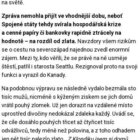
na světě.
Zpráva nemohla přijít ve vhodnější dobu, neboť
Spojené státy tehdy svírala hospodářská krize
a cenné papíry či bankovky rapidně ztrácely na
hodnotě – na rozdíl od zlata.
Navzdory všem rizikům
se o cestu na severozápad najednou zvedl enormní
zájem. Mezi ty, kdo věřili, že se právě na ně usměje
štěstí, patřil i starosta Seattlu. Rezignoval proto na svoji
funkci a vyrazil do Kanady.
Na podobnou výpravu se následně vydalo bezmála sto
tisíc mužů, nicméně s kýženým ziskem se jich domů
vrátil pouhý zlomek. Už jen dorazit na vzdálené místo
uprostřed divočiny nedokázal zdaleka každý. Uvádí se,
že cíle dosáhlo pouhých třicet až čtyřicet tisíc
odvážlivců, tedy méně než polovina, a z toho odhadem
jen pět tisíc nalezlo zlato.
„Z Klondiku jsem si domů