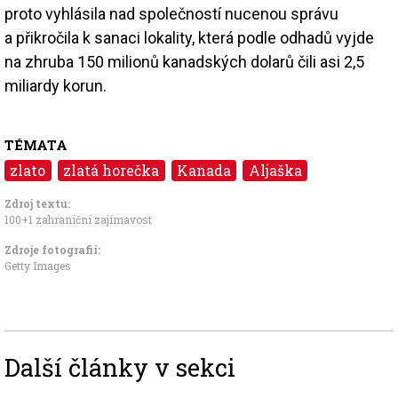
proto vyhlásila nad společností nucenou správu
a přikročila k sanaci lokality, která podle odhadů vyjde
na zhruba 150 milionů kanadských dolarů čili asi 2,5
miliardy korun.
TÉMATA
zlato
zlatá horečka
Kanada
Aljaška
Zdroj textu:
100+1 zahraniční zajímavost
Zdroje fotografii:
Getty Images
Další články v sekci