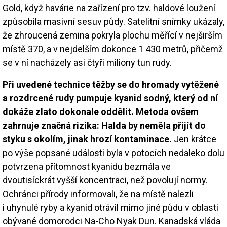
Gold, když havárie na zařízení pro tzv. haldové loužení
způsobila masivní sesuv půdy. Satelitní snímky ukázaly,
že zhroucená zemina pokryla plochu měřící v nejširším
místě 370, a v nejdelším dokonce 1 430 metrů, přičemž
se v ní nacházely asi čtyři miliony tun rudy.
Při uvedené technice těžby se do hromady vytěžené
a rozdrcené rudy pumpuje kyanid sodný, který od ní
dokáže zlato dokonale oddělit. Metoda ovšem
zahrnuje značná rizika: Halda by neměla přijít do
styku s okolím, jinak hrozí kontaminace.
Jen krátce
po výše popsané události byla v potocích nedaleko dolu
potvrzena přítomnost kyanidu bezmála ve
dvoutisíckrát vyšší koncentraci, než povolují normy.
Ochránci přírody informovali, že na místě nalezli
i uhynulé ryby a kyanid otrávil mimo jiné půdu v oblasti
obývané domorodci Na-Cho Nyak Dun. Kanadská vláda