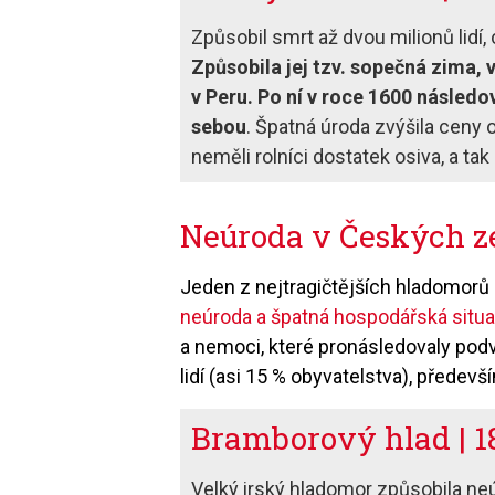
Způsobil smrt až dvou milio­nů lidí
Způsobila jej tzv. sopečná zima,
v Peru. Po ní v roce 1600 násled
sebou
. Špatná úroda zvýšila ceny 
neměli rolníci dostatek osiva, a ta
Neúroda v Českých z
Jeden z nejtragičtějších hladomorů 
neúroda a špatná hospodářská situa
a nemoci, které pronásledovaly podvy
lidí (asi 15 % obyvatelstva), předev
Bramborový hlad | 1
Velký irský hladomor způsobila neú