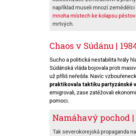
například museli mnozí zemědělci r
mnoha místech ke kolapsu pěstován
mrtvých.
Chaos v Súdánu | 198
Sucho a politická nestabilita hrály 
Súdánská vláda bojovala proti masi
už příliš neřešila. Navíc vzbouřenec
praktikovala taktiku partyzánské vá
emigrovali, zase zatěžovali ekonom
pomoci.
Namáhavý pochod | 
Tak severokorejská propaganda na