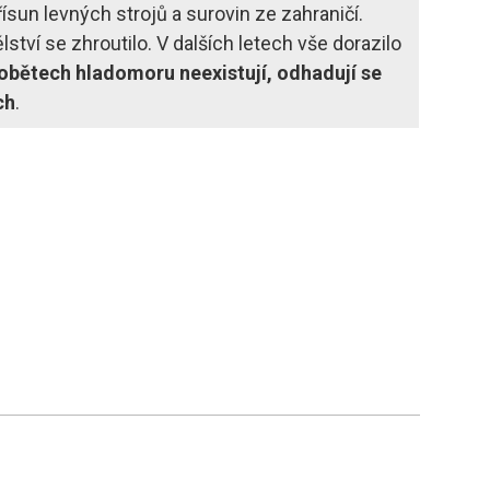
řísun levných strojů a surovin ze zahraničí.
tví se zhroutilo. V dalších letech vše dorazilo
o obětech hladomoru neexistují, odhadují se
ch
.