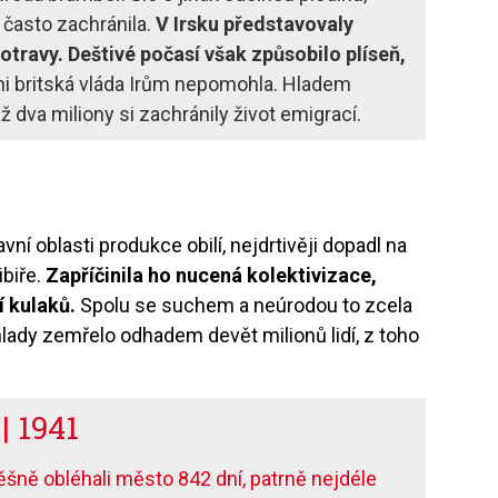
často zachránila.
V Irsku představovaly
otravy. Deštivé počasí však způsobilo plíseň,
ani britská vláda Irům nepomohla. Hladem
 až dva miliony si zachránily život emigrací.
ní oblasti produkce obilí, nejdrtivěji dopadl na
ibiře.
Zapříčinila ho nucená kolektivizace,
 kulaků.
Spolu se suchem a neúrodou to zcela
lady zemřelo odhadem devět milionů lidí, z toho
| 1941
šně obléhali město 842 dní, patrně nejdéle