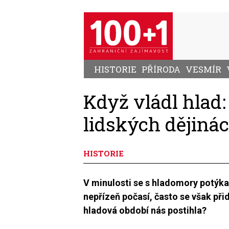
Přejít
k
hlavnímu
obsahu
HISTORIE
PŘÍRODA
VESMÍR
Když vládl hlad
lidských dějiná
HISTORIE
V minulosti se s hladomory potýkal
nepřízeň počasí, často se však při
hladová období nás postihla?