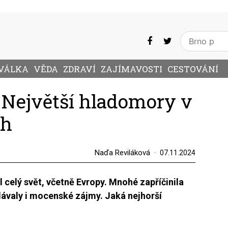
VÁLKA
VĚDA
ZDRAVÍ
ZAJÍMAVOSTI
CESTOVÁNÍ
: Největší hladomory v
ch
Naďa Reviláková
07.11.2024
 celý svět, včetně Evropy. Mnohé zapříčinila
dávaly i mocenské zájmy. Jaká nejhorší