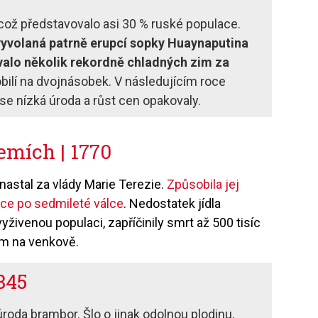
, což představovalo asi 30 % ruské populace.
 vyvolaná patrně erupcí sopky Huaynaputina
ovalo několik rekordně chladných zim za
obilí na dvojnásobek. V následujícím roce
k se nízká úroda a růst cen opakovaly.
emích | 1770
nastal za vlády Marie Terezie.
Způsobila jej
ce po sedmileté válce
. Nedostatek jídla
živenou populaci, zapříčinily smrt až 500 tisíc
ším na venkově.
845
roda brambor. Šlo o jinak odolnou plodinu,