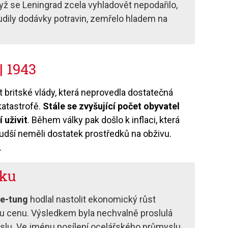
když se Leningrad zcela vyhladovět nepodařilo,
oudily dodávky potravin, zemřelo hladem na
| 1943
t britské vlády, která neprovedla dostatečná
katastrofě.
Stále se zvyšující počet obyvatel
 uživit
. Během války pak došlo k inflaci, která
chudší neměli dostatek prostředků na obživu.
.
oku
e-tung
hodlal nastolit ekonomický růst
dou cenu. Výsledkem byla nechvalně proslulá
slu. Ve jménu posílení ocelářského průmyslu