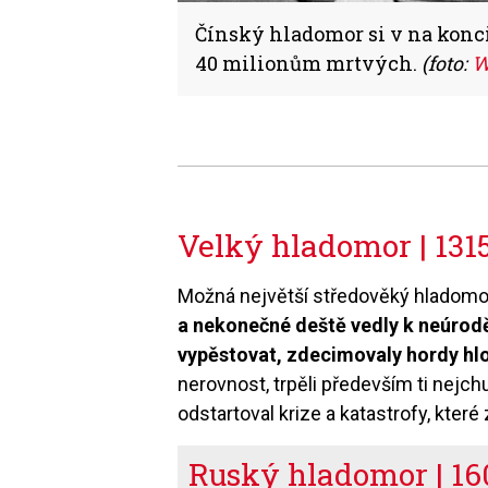
Čínský hladomor si v na konci
40 milionům mrtvých.
(foto:
W
Velký hladomor | 131
Možná největší středověký hladomor
a nekonečné deště vedly k neúrodě.
vypěstovat, zdecimovaly hordy hl
nerovnost, trpěli především ti nejc
odstartoval krize a katastrofy, které 
Ruský hladomor | 16