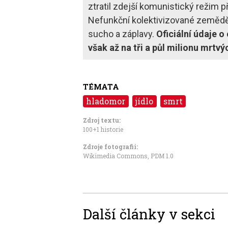
ztratil zdejší komunistický režim p
Nefunkční kolektivizované zeměděls
sucho a záplavy.
Oficiální údaje 
však až na tři a půl milionu mrtvý
TÉMATA
hladomor
jídlo
smrt
Zdroj textu:
100+1 historie
Zdroje fotografii:
Wikimedia Commons
,
PDM 1.0
Další články v sekci