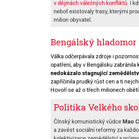
v dějinách válečných konfliktů
. I 
neboť existovaly trasy, kterými pr
milion obyvatel.
Bengálský hladomor 
Válka odčerpávala zdroje i pozornos
opatření, aby v Bengálsku zabránila 
nedokázalo stagnující zemědělství
zapříčinila prudký růst cen a ti nej
Hovoří se až o třech milionech obětí
Politika Velkého sk
Čínský komunistický vůdce
Mao C
a zavést sociál­ní reformy za kaž
kolektivizace zemědělství a průmy