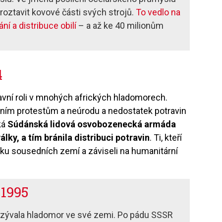
oztavit kovové části svých strojů.
To vedlo na
í a distribuce obilí
– a až ke 40 milionům
4
hlavní roli v mnohých afrických hladomorech.
vním protestům a neúrodu a nedostatek potravin
ká
Súdánská lidová osvobozenecká armáda
lky, a tím bránila distribuci potravin
. Ti, kteří
iku sousedních zemí a záviseli na humanitární
1995
zývala hladomor ve své zemi. Po pádu SSSR