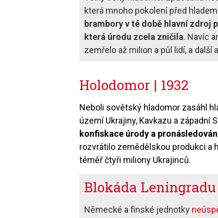
která mnoho pokolení před hladem 
brambory v té době hlavní zdroj p
která úrodu zcela zničila
. Navíc 
zemřelo až milion a půl lidí, a další
Holodomor | 1932
Neboli sovětský hladomor zasáhl hlav
území Ukrajiny, Kavkazu a západní S
konfiskace úrody a pronásledování
rozvrátilo zemědělskou produkci a h
téměř čtyři miliony Ukrajinců.
Blokáda Leningradu 
Německé a finské jednotky
neúspě