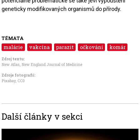
potenciálně problematické se také jeví vypouštění
geneticky modifikovaných organismů do přírody.
TÉMATA
malárie
vakcína
parazit
očkování
komár
Zdroj textu:
New Atlas
,
New England Journal of Medicine
Zdroje fotografii:
Pixabay
,
CC0
Další články v sekci
Image