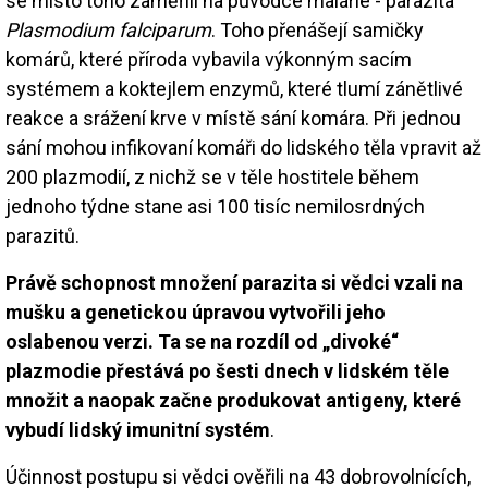
se místo toho zaměřili na původce malárie - parazita
Plasmodium falciparum
. Toho přenášejí samičky
komárů, které příroda vybavila výkonným sacím
systémem a koktejlem enzymů, které tlumí zánětlivé
reakce a srážení krve v místě sání komára. Při jednou
sání mohou infikovaní komáři do lidského těla vpravit až
200 plazmodií, z nichž se v těle hostitele během
jednoho týdne stane asi 100 tisíc nemilosrdných
parazitů.
Právě schopnost množení parazita si vědci vzali na
mušku a genetickou úpravou vytvořili jeho
oslabenou verzi. Ta se na rozdíl od „divoké“
plazmodie přestává po šesti dnech v lidském těle
množit a naopak začne produkovat antigeny, které
vybudí lidský imunitní systém
.
Účinnost postupu si vědci ověřili na 43 dobrovolnících,