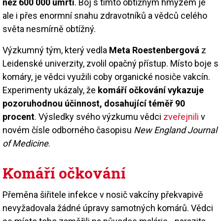
než 600 000 úmrtí
. Boj s tímto obtížným hmyzem je
ale i přes enormní snahu zdravotníků a vědců celého
světa nesmírně obtížný.
Výzkumný tým, který vedla
Meta Roestenbergová
z
Leidenské univerzity, zvolil opačný přístup. Místo boje s
komáry, je vědci využili coby organické nosiče vakcín.
Experimenty ukázaly, že
komáří očkování vykazuje
pozoruhodnou účinnost, dosahující téměř 90
procent
. Výsledky svého výzkumu vědci
zveřejnili
v
novém čísle odborného časopisu
New England Journal
of Medicine
.
Komáří očkování
Přeměna šiřitele infekce v nosič vakcíny překvapivě
nevyžadovala žádné úpravy samotných komárů. Vědci