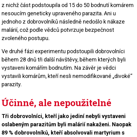
z nichž část podstoupila od 15 do 50 bodnutí komárem
nesoucím geneticky upraveného parazita. Ani u
jednoho z dobrovolníků následně nedošlo k nákaze
malárií, což podle vědců potvrzuje bezpečnost
zvoleného postupu.
Ve druhé fázi experimentu podstoupili dobrovolníci
během 28 dnů tři další návštěvy, během kterých byli
vystaveni komářím bodnutím. Na závěr je vědci
vystavili komárům, kteří nesli nemodifikované „divoké“
parazity.
Účinné, ale nepoužitelné
Tři dobrovolníci, kteří jako jediní nebyli vystaveni
oslabeným parazitům byli malárií nakaženi. Naopak
89 % dobrovolníků, kteří absolvovali martyrium s