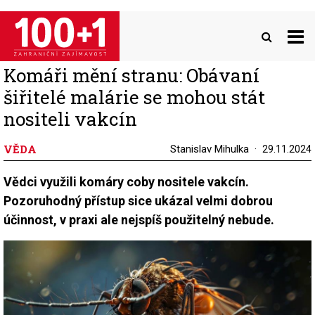
Přejít
k
hlavnímu
obsahu
Komáři mění stranu: Obávaní
šiřitelé malárie se mohou stát
nositeli vakcín
VĚDA
Stanislav Mihulka
29.11.2024
Vědci využili komáry coby nositele vakcín.
Pozoruhodný přístup sice ukázal velmi dobrou
účinnost, v praxi ale nejspíš použitelný nebude.