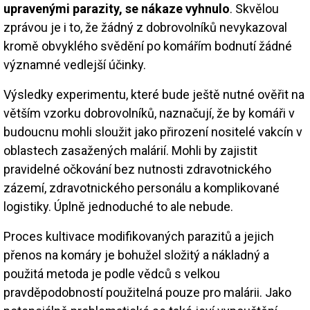
upravenými parazity, se nákaze vyhnulo
. Skvělou
zprávou je i to, že žádný z dobrovolníků nevykazoval
kromě obvyklého svědění po komářím bodnutí žádné
významné vedlejší účinky.
Výsledky experimentu, které bude ještě nutné ověřit na
větším vzorku dobrovolníků, naznačují, že by komáři v
budoucnu mohli sloužit jako přirození nositelé vakcín v
oblastech zasažených malárií. Mohli by zajistit
pravidelné očkování bez nutnosti zdravotnického
zázemí, zdravotnického personálu a komplikované
logistiky. Úplně jednoduché to ale nebude.
Proces kultivace modifikovaných parazitů a jejich
přenos na komáry je bohužel složitý a nákladný a
použitá metoda je podle vědců s velkou
pravděpodobností použitelná pouze pro malárii. Jako