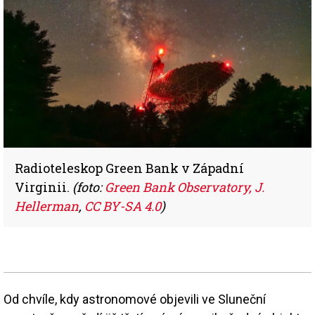
Radioteleskop Green Bank v Západní
Virginii.
(foto:
Green Bank Observatory, J.
Hellerman
,
CC BY-SA 4.0
)
Od chvíle, kdy astronomové objevili ve Sluneční