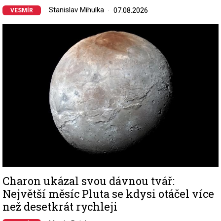
Stanislav Mihulka
07.08.2026
VESMÍR
Image
Charon ukázal svou dávnou tvář:
Největší měsíc Pluta se kdysi otáčel více
než desetkrát rychleji