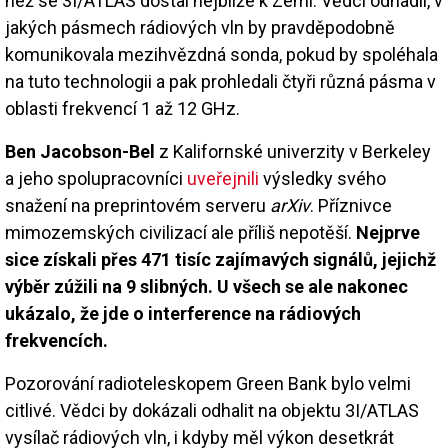
než se 3I/ATLAS dostal nejblíže k Zemi. Vědci odhadli, v
jakých pásmech rádiových vln by pravděpodobně
komunikovala mezihvězdná sonda, pokud by spoléhala
na tuto technologii a pak prohledali čtyři různá pásma v
oblasti frekvencí 1 až 12 GHz.
Ben Jacobson-Bel
z Kalifornské univerzity v Berkeley
a jeho spolupracovníci
uveřejnili
výsledky svého
snažení na preprintovém serveru
arXiv
. Příznivce
mimozemských civilizací ale příliš nepotěší.
Nejprve
sice získali přes 471 tisíc zajímavých signálů, jejichž
výběr zúžili na 9 slibných. U všech se ale nakonec
ukázalo, že jde o interference na rádiových
frekvencích.
Pozorování radioteleskopem Green Bank bylo velmi
citlivé. Vědci by dokázali odhalit na objektu 3I/ATLAS
vysílač rádiových vln, i kdyby měl výkon desetkrát