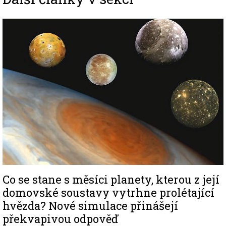
Image
Co se stane s měsíci planety, kterou z její
domovské soustavy vytrhne prolétající
hvězda? Nové simulace přinášejí
překvapivou odpověď