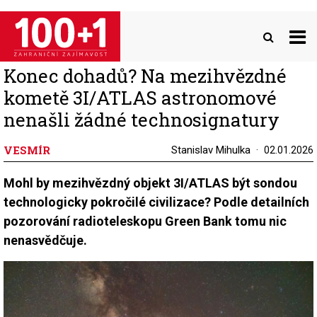
Přejít
k
hlavnímu
obsahu
Konec dohadů? Na mezihvězdné
kometě 3I/ATLAS astronomové
nenašli žádné technosignatury
VESMÍR
Stanislav Mihulka
02.01.2026
Mohl by mezihvězdný objekt 3I/ATLAS být sondou
technologicky pokročilé civilizace? Podle detailních
pozorování radioteleskopu Green Bank tomu nic
nenasvědčuje.