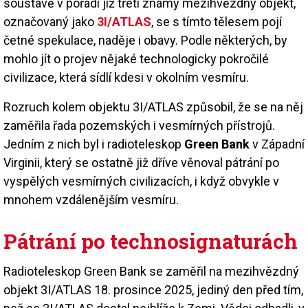
soustavě v pořadí již třetí známý mezihvězdný objekt,
označovaný jako
3I/ATLAS
, se s tímto tělesem pojí
četné spekulace, naděje i obavy. Podle některých, by
mohlo jít o projev nějaké technologicky pokročilé
civilizace, která sídlí kdesi v okolním vesmíru.
Rozruch kolem objektu 3I/ATLAS způsobil, že se na něj
zaměřila řada pozemských i vesmírných přístrojů.
Jedním z nich byl i radioteleskop
Green Bank
v Západní
Virginii, který se ostatně již dříve věnoval pátrání po
vyspělých vesmírných civilizacích, i když obvykle v
mnohem vzdálenějším vesmíru.
Pátrání po technosignaturách
Radioteleskop Green Bank se zaměřil na mezihvězdný
objekt 3I/ATLAS 18. prosince 2025, jediný den před tím,