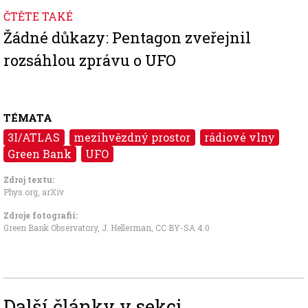
ČTĚTE TAKÉ
Žádné důkazy: Pentagon zveřejnil
rozsáhlou zprávu o UFO
TÉMATA
3I/ATLAS
mezihvězdný prostor
rádiové vlny
Green Bank
UFO
Zdroj textu:
Phys.org
,
arXiv
Zdroje fotografii:
Green Bank Observatory, J. Hellerman
,
CC BY-SA 4.0
Další články v sekci