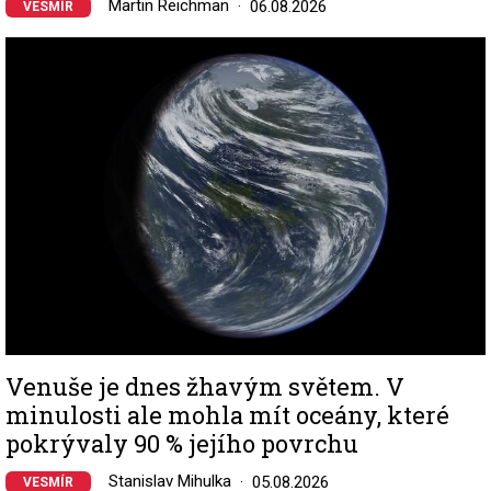
Martin Reichman
06.08.2026
VESMÍR
Image
Venuše je dnes žhavým světem. V
minulosti ale mohla mít oceány, které
pokrývaly 90 % jejího povrchu
Stanislav Mihulka
05.08.2026
VESMÍR