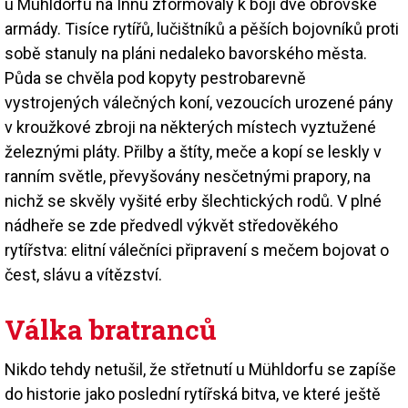
u Mühldorfu na Innu zformovaly k boji dvě obrovské
armády. Tisíce rytířů, lučištníků a pěších bojovníků proti
sobě stanuly na pláni nedaleko bavorského města.
Půda se chvěla pod kopyty pestrobarevně
vystrojených válečných koní, vezoucích urozené pány
v kroužkové zbroji na některých místech vyztužené
železnými pláty. Přilby a štíty, meče a kopí se leskly v
ranním světle, převyšovány nesčetnými prapory, na
nichž se skvěly vyšité erby šlechtických rodů. V plné
nádheře se zde předvedl výkvět středověkého
rytířstva: elitní válečníci připravení s mečem bojovat o
čest, slávu a vítězství.
Válka bratranců
Nikdo tehdy netušil, že střetnutí u Mühldorfu se zapíše
do historie jako poslední rytířská bitva, ve které ještě