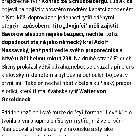
praporečník rytíř
Konrád ze Schlüsselbergu
. Ludvík se
objevil na bojišti v prostém modrém kabátci zdobeném
bílými kříži doprovázen jedenácti rytíři oděnými
stejným způsobem.
Tito „dvojníci“ měli zajistit
Bavorovi alespoň nějaké bezpečí, nechtěl totiž
dopadnout stejně jako německý král Adolf
Nassavský, jenž padl vedle svého praporečníka v
bitvě u Göllheimu roku 1298.
Na druhé straně Fridrich
Sličný prokázal větší odvahu, neboť se ukázal v přilbici s
královským klenotem a byl pevně odhodlán bojovat v
první linii. Také on nechal nést v čele šiku říšský prapor
s orlicí, který třímal švábský rytíř
Walter von
Geroldseck
.
Fridrich rozčlenil své muže do čtyř formací. Levé křídlo
tvořila první skupina s říšskými rytíři, jimž velel sám.
Následoval střed složený z rakouské a štýrské