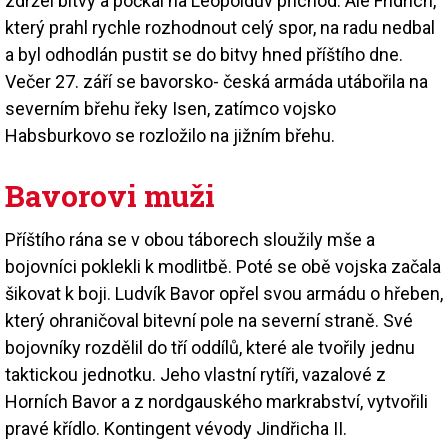
zdržel bitvy a počkal na Leopoldův příchod. Ale Fridrich,
který prahl rychle rozhodnout celý spor, na radu nedbal
a byl odhodlán pustit se do bitvy hned příštího dne.
Večer 27. září se bavorsko- česká armáda utábořila na
severním břehu řeky Isen, zatímco vojsko
Habsburkovo se rozložilo na jižním břehu.
Bavorovi muži
Příštího rána se v obou táborech sloužily mše a
bojovníci poklekli k modlitbě. Poté se obě vojska začala
šikovat k boji. Ludvík Bavor opřel svou armádu o hřeben,
který ohraničoval bitevní pole na severní straně. Své
bojovníky rozdělil do tří oddílů, které ale tvořily jednu
taktickou jednotku. Jeho vlastní rytíři, vazalové z
Horních Bavor a z nordgauského markrabství, vytvořili
pravé křídlo. Kontingent vévody Jindřicha II.