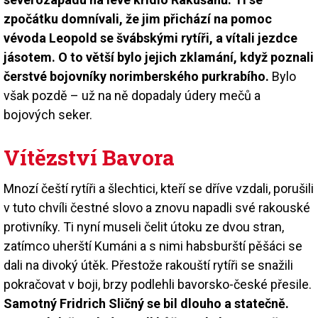
zpočátku domnívali, že jim přichází na pomoc
vévoda Leopold se švábskými rytíři, a vítali jezdce
jásotem. O to větší bylo jejich zklamání, když poznali
čerstvé bojovníky norimberského purkrabího.
Bylo
však pozdě – už na ně dopadaly údery mečů a
bojových seker.
Vítězství Bavora
Mnozí čeští rytíři a šlechtici, kteří se dříve vzdali, porušili
v tuto chvíli čestné slovo a znovu napadli své rakouské
protivníky. Ti nyní museli čelit útoku ze dvou stran,
zatímco uherští Kumáni a s nimi habsburští pěšáci se
dali na divoký útěk. Přestože rakouští rytíři se snažili
pokračovat v boji, brzy podlehli bavorsko-české přesile.
Samotný Fridrich Sličný se bil dlouho a statečně.