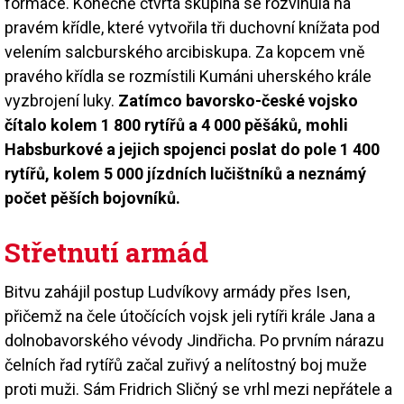
formace. Konečně čtvrtá skupina se rozvinula na
pravém křídle, které vytvořila tři duchovní knížata pod
velením salcburského arcibiskupa. Za kopcem vně
pravého křídla se rozmístili Kumáni uherského krále
vyzbrojení luky.
Zatímco bavorsko-české vojsko
čítalo kolem 1 800 rytířů a 4 000 pěšáků, mohli
Habsburkové a jejich spojenci poslat do pole 1 400
rytířů, kolem 5 000 jízdních lučištníků a neznámý
počet pěších bojovníků.
Střetnutí armád
Bitvu zahájil postup Ludvíkovy armády přes Isen,
přičemž na čele útočících vojsk jeli rytíři krále Jana a
dolnobavorského vévody Jindřicha. Po prvním nárazu
čelních řad rytířů začal zuřivý a nelítostný boj muže
proti muži. Sám Fridrich Sličný se vrhl mezi nepřátele a