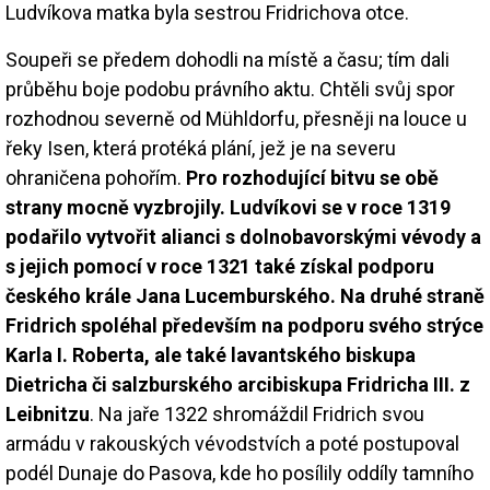
Ludvíkova matka byla sestrou Fridrichova otce.
Soupeři se předem dohodli na místě a času; tím dali
průběhu boje podobu právního aktu. Chtěli svůj spor
rozhodnou severně od Mühldorfu, přesněji na louce u
řeky Isen, která protéká plání, jež je na severu
ohraničena pohořím.
Pro rozhodující bitvu se obě
strany mocně vyzbrojily. Ludvíkovi se v roce 1319
podařilo vytvořit alianci s dolnobavorskými vévody a
s jejich pomocí v roce 1321 také získal podporu
českého krále Jana Lucemburského. Na druhé straně
Fridrich spoléhal především na podporu svého strýce
Karla I. Roberta, ale také lavantského biskupa
Dietricha či salzburského arcibiskupa Fridricha III. z
Leibnitzu
. Na jaře 1322 shromáždil Fridrich svou
armádu v rakouských vévodstvích a poté postupoval
podél Dunaje do Pasova, kde ho posílily oddíly tamního