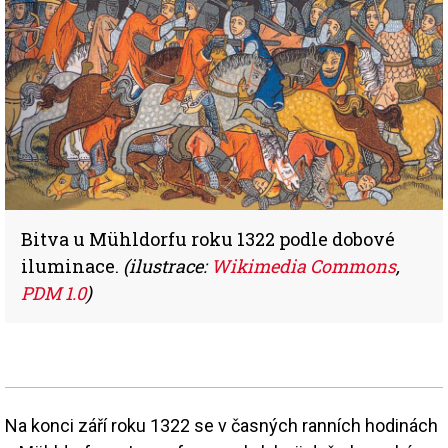
Bitva u Mühldorfu roku 1322 podle dobové
iluminace.
(ilustrace:
Wikimedia Commons
,
PDM 1.0
)
Na konci září roku 1322 se v časných ranních hodinách