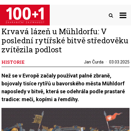
Přejít
k
hlavnímu
obsahu
Krvavá lázeň u Mühldorfu: V
poslední rytířské bitvě středověku
zvítězila podlost
HISTORIE
Jan Čurda
03.03.2025
Než se v Evropě začaly používat palné zbraně,
bojovaly tisíce rytířů u bavorského města Mühldorf
naposledy v bitvě, která se odehrála podle prastaré
tradice: meči, kopími a řemdihy.