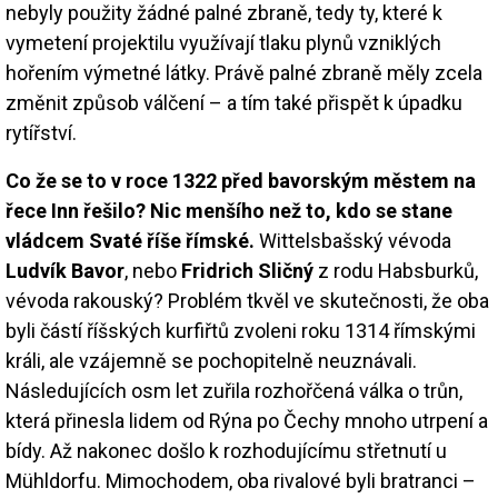
nebyly použity žádné palné zbraně, tedy ty, které k
vymetení projektilu využívají tlaku plynů vzniklých
hořením výmetné látky. Právě palné zbraně měly zcela
změnit způsob válčení – a tím také přispět k úpadku
rytířství.
Co že se to v roce 1322 před bavorským městem na
řece Inn řešilo? Nic menšího než to, kdo se stane
vládcem Svaté říše římské.
Wittelsbašský vévoda
Ludvík Bavor
, nebo
Fridrich Sličný
z rodu Habsburků,
vévoda rakouský? Problém tkvěl ve skutečnosti, že oba
byli částí říšských kurfiřtů zvoleni roku 1314 římskými
králi, ale vzájemně se pochopitelně neuznávali.
Následujících osm let zuřila rozhořčená válka o trůn,
která přinesla lidem od Rýna po Čechy mnoho utrpení a
bídy. Až nakonec došlo k rozhodujícímu střetnutí u
Mühldorfu. Mimochodem, oba rivalové byli bratranci –