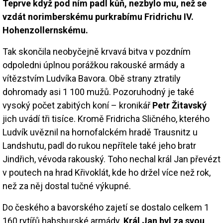
Teprve když pod ním padl kůň, nezbylo mu, než se
vzdát norimberskému purkrabímu Fridrichu IV.
Hohenzollernskému.
Tak skončila neobyčejně krvavá bitva v pozdním
odpoledni úplnou porážkou rakouské armády a
vítězstvím Ludvíka Bavora. Obě strany ztratily
dohromady asi 1 100 mužů. Pozoruhodný je také
vysoký počet zabitých koní – kronikář
Petr Žitavský
jich uvádí tři tisíce. Kromě Fridricha Sličného, kterého
Ludvík uvěznil na hornofalckém hradě Trausnitz u
Landshutu, padl do rukou nepřítele také jeho bratr
Jindřich, vévoda rakouský. Toho nechal král Jan převézt
v poutech na hrad Křivoklát, kde ho držel více než rok,
než za něj dostal tučné výkupné.
Do českého a bavorského zajetí se dostalo celkem 1
160 rytířů habsburské armády.
Král Jan byl za svou