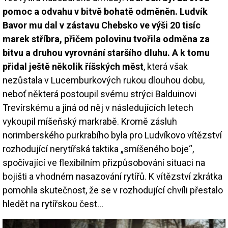
pomoc a odvahu v bitvě bohatě odměněn. Ludvík
Bavor mu dal v zástavu Chebsko ve výši 20 tisíc
marek stříbra, přičem polovinu tvořila odměna za
bitvu a druhou vyrovnání staršího dluhu. A k tomu
přidal ještě několik říšských měst
, která však
nezůstala v Lucemburkových rukou dlouhou dobu,
neboť některá postoupil svému strýci Balduinovi
Trevírskému a jiná od něj v následujících letech
vykoupil míšeňský markrabě. Kromě zásluh
norimberského purkrabího byla pro Ludvíkovo vítězství
rozhodující nerytířská taktika „smíšeného boje“,
spočívající ve flexibilním přizpůsobování situaci na
bojišti a vhodném nasazování rytířů. K vítězství zkrátka
pomohla skutečnost, že se v rozhodující chvíli přestalo
hledět na rytířskou čest…
Image