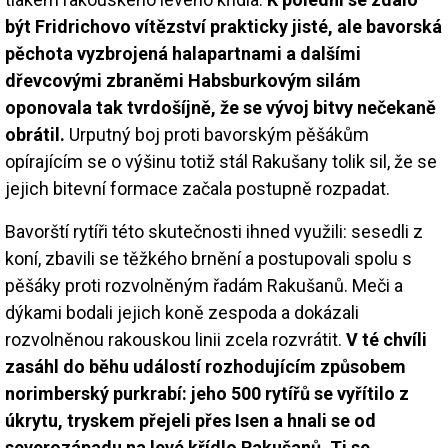
být Fridrichovo vítězství prakticky jisté, ale bavorská
pěchota vyzbrojená halapartnami a dalšími
dřevcovými zbraněmi Habsburkovým silám
oponovala tak tvrdošíjně, že se vývoj bitvy nečekaně
obrátil.
Urputný boj proti bavorským pěšákům
opírajícím se o výšinu totiž stál Rakušany tolik sil, že se
jejich bitevní formace začala postupně rozpadat.
Bavorští rytíři této skutečnosti ihned využili: sesedli z
koní, zbavili se těžkého brnění a postupovali spolu s
pěšáky proti rozvolněným řadám Rakušanů. Meči a
dýkami bodali jejich koně zespoda a dokázali
rozvolněnou rakouskou linii zcela rozvrátit.
V té chvíli
zasáhl do běhu událostí rozhodujícím způsobem
norimberský purkrabí: jeho 500 rytířů se vyřítilo z
úkrytu, tryskem přejeli přes Isen a hnali se od
severozápadu na levé křídlo Rakušanů. Ti se