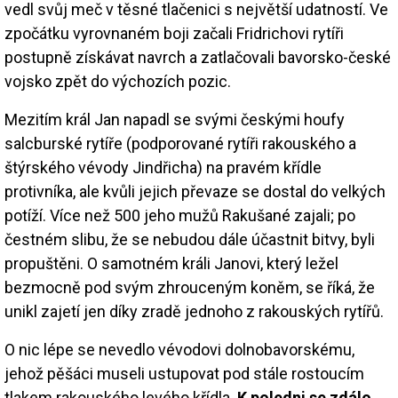
vedl svůj meč v těsné tlačenici s největší udatností. Ve
zpočátku vyrovnaném boji začali Fridrichovi rytíři
postupně získávat navrch a zatlačovali bavorsko-české
vojsko zpět do výchozích pozic.
Mezitím král Jan napadl se svými českými houfy
salcburské rytíře (podporované rytíři rakouského a
štýrského vévody Jindřicha) na pravém křídle
protivníka, ale kvůli jejich převaze se dostal do velkých
potíží. Více než 500 jeho mužů Rakušané zajali; po
čestném slibu, že se nebudou dále účastnit bitvy, byli
propuštěni. O samotném králi Janovi, který ležel
bezmocně pod svým zhrouceným koněm, se říká, že
unikl zajetí jen díky zradě jednoho z rakouských rytířů.
O nic lépe se nevedlo vévodovi dolnobavorskému,
jehož pěšáci museli ustupovat pod stále rostoucím
tlakem rakouského levého křídla.
K poledni se zdálo