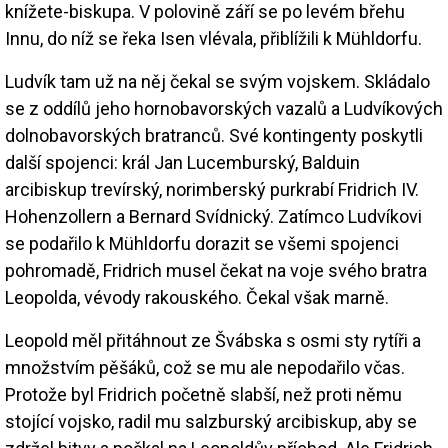
knížete-biskupa. V polovině září se po levém břehu
Innu, do níž se řeka Isen vlévala, přiblížili k Mühldorfu.
Ludvík tam už na něj čekal se svým vojskem. Skládalo
se z oddílů jeho hornobavorských vazalů a Ludvíkových
dolnobavorských bratranců. Své kontingenty poskytli
další spojenci: král Jan Lucemburský, Balduin
arcibiskup trevírský, norimberský purkrabí Fridrich IV.
Hohenzollern a Bernard Svídnický. Zatímco Ludvíkovi
se podařilo k Mühldorfu dorazit se všemi spojenci
pohromadě, Fridrich musel čekat na voje svého bratra
Leopolda, vévody rakouského. Čekal však marně.
Leopold měl přitáhnout ze Švábska s osmi sty rytíři a
množstvím pěšáků, což se mu ale nepodařilo včas.
Protože byl Fridrich početně slabší, než proti němu
stojící vojsko, radil mu salzburský arcibiskup, aby se