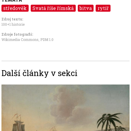
středověk
Svatá říše římská
bitva
rytíř
Zdroj textu:
100+1 historie
Zdroje fotografii:
Wikimedia Commons
,
PDM 1.0
Další články v sekci
Image