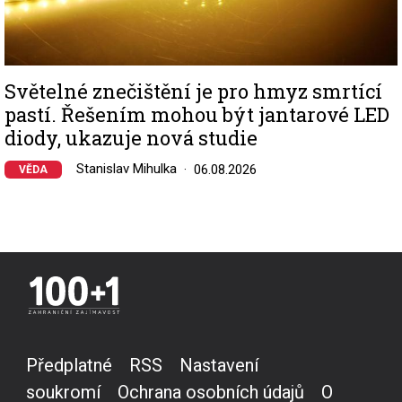
Světelné znečištění je pro hmyz smrtící
pastí. Řešením mohou být jantarové LED
diody, ukazuje nová studie
Stanislav Mihulka
06.08.2026
VĚDA
Předplatné
RSS
Nastavení
soukromí
Ochrana osobních údajů
O