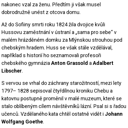
nakonec vzal za ženu. Předtím ji však musel
dobrodružně unést z otcova domu.
Až do Sofiiny smrti roku 1824 žila dvojice kvůli
Hussovu zaměstnání v ústraní a „sama pro sebe“ v
malém hrázděném domku za Mlýnskou strouhou pod
chebským hradem. Huss se však stále vzdělával,
například s historií ho seznamovali profesoři
chebského gymnázia
Anton Grassold
a
Adalbert
Libscher
.
S vervou se vrhal do záchrany starožitností, mezi lety
1797– 1828 sepisoval čtyřdílnou kroniku Chebu a
katovnu postupně proměnil v malé muzeum, které se
stalo oblíbeným cílem návštěvníků lázní. Psal si s řadou
učenců. Vzdělaného kata chtěl ostatně vidět i
Johann
Wolfgang Goethe
.