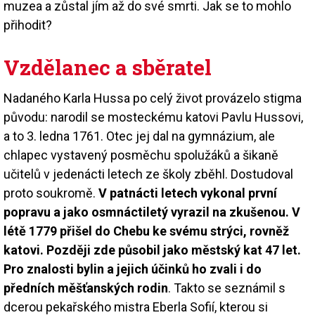
muzea a zůstal jím až do své smrti. Jak se to mohlo
přihodit?
Vzdělanec a sběratel
Nadaného Karla Hussa po celý život provázelo stigma
původu: narodil se mosteckému katovi Pavlu Hussovi,
a to 3. ledna 1761. Otec jej dal na gymnázium, ale
chlapec vystavený posměchu spolužáků a šikaně
učitelů v jedenácti letech ze školy zběhl. Dostudoval
proto soukromě.
V patnácti letech vykonal první
popravu a jako osmnáctiletý vyrazil na zkušenou. V
létě 1779 přišel do Chebu ke svému strýci, rovněž
katovi. Později zde působil jako městský kat 47 let.
Pro znalosti bylin a jejich účinků ho zvali i do
předních měšťanských rodin
. Takto se seznámil s
dcerou pekařského mistra Eberla Sofií, kterou si