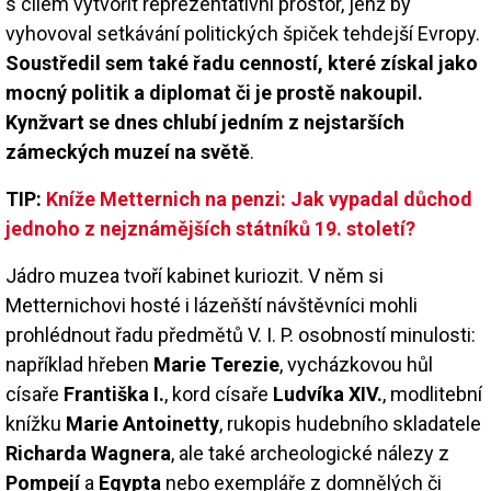
s cílem vytvořit reprezentativní prostor, jenž by
vyhovoval setkávání politických špiček tehdejší Evropy.
Soustředil sem také řadu cenností, které získal jako
mocný politik a diplomat či je prostě nakoupil.
Kynžvart se dnes chlubí jedním z nejstarších
zámeckých muzeí na světě
.
TIP:
Kníže Metternich na penzi: Jak vypadal důchod
jednoho z nejznámějších státníků 19. století?
Jádro muzea tvoří kabinet kuriozit. V něm si
Metternichovi hosté i lázeňští návštěvníci mohli
prohlédnout řadu předmětů V. I. P. osobností minulosti:
například hřeben
Marie Terezie
, vycházkovou hůl
císaře
Františka I.
, kord císaře
Ludvíka XIV.
, modlitební
knížku
Marie Antoinetty
, rukopis hudebního skladatele
Richarda Wagnera
, ale také archeologické nálezy z
Pompejí
a
Egypta
nebo exempláře z domnělých či