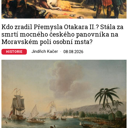
Kdo zradil Přemysla Otakara II.? Stála za
smrtí mocného českého panovníka na
Moravském poli osobní msta?
Jindřich Kačer
08.08.2026
HISTORIE
Image