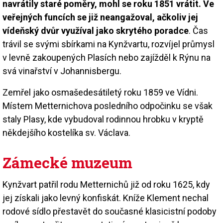
navrátily staré poměry, mohl se roku 1851 vrátit. Ve
veřejných funcích se již neangažoval, ačkoliv jej
vídeňský dvůr využíval jako skrytého poradce
. Čas
trávil se svými sbírkami na Kynžvartu, rozvíjel průmysl
v levně zakoupených Plasích nebo zajížděl k Rýnu na
svá vinařství v Johannisbergu.
Zemřel jako osmašedesátiletý roku 1859 ve Vídni.
Místem Metternichova posledního odpočinku se však
staly Plasy, kde vybudoval rodinnou hrobku v kryptě
někdejšího kostelíka sv. Václava.
Zámecké muzeum
Kynžvart patřil rodu Metternichů již od roku 1625, kdy
jej získali jako levný konfiskát. Kníže Klement nechal
rodové sídlo přestavět do současné klasicistní podoby