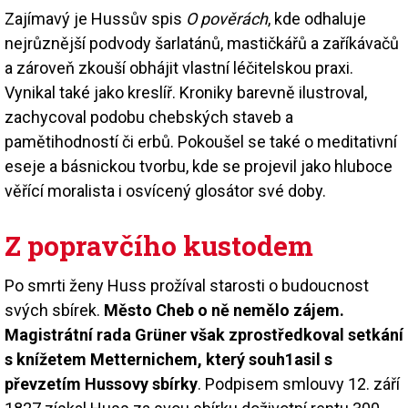
Zajímavý je Hussův spis
O pověrách
, kde odhaluje
nejrůznější podvody šarlatánů, mastičkářů a zaříkávačů
a zároveň zkouší obhájit vlastní léčitelskou praxi.
Vynikal také jako kreslíř. Kroniky barevně ilustroval,
zachycoval podobu chebských staveb a
pamětihodností či erbů. Pokoušel se také o meditativní
eseje a básnickou tvorbu, kde se projevil jako hluboce
věřící moralista i osvícený glosátor své doby.
Z popravčího kustodem
Po smrti ženy Huss prožíval starosti o budoucnost
svých sbírek.
Město Cheb o ně nemělo zájem.
Magistrátní rada Grüner však zprostředkoval setkání
s knížetem Metternichem, který souh1asil s
převzetím Hussovy sbírky
. Podpisem smlouvy 12. září