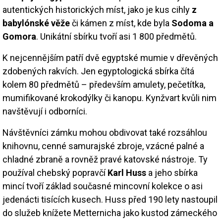
autentických historických míst, jako je kus cihly
z
babylónské věže
či kámen z míst, kde byla
Sodoma a
Gomora
. Unikátní sbírku tvoří asi 1 800 předmětů.
K nejcennějším patří dvě egyptské mumie v dřevěných
zdobených rakvích. Jen egyptologická sbírka čítá
kolem 80 předmětů – především amulety, pečetítka,
mumifikované krokodýlky či kanopu. Kynžvart kvůli nim
navštěvují i odborníci.
Návštěvníci zámku mohou obdivovat také rozsáhlou
knihovnu, cenné samurajské zbroje, vzácné palné a
chladné zbraně a rovněž pravé katovské nástroje. Ty
používal chebský popravčí
Karl Huss
a jeho sbírka
mincí tvoří základ současné mincovní kolekce o asi
jedenácti tisících kusech. Huss před 190 lety nastoupil
do služeb knížete Metternicha jako kustod zámeckého