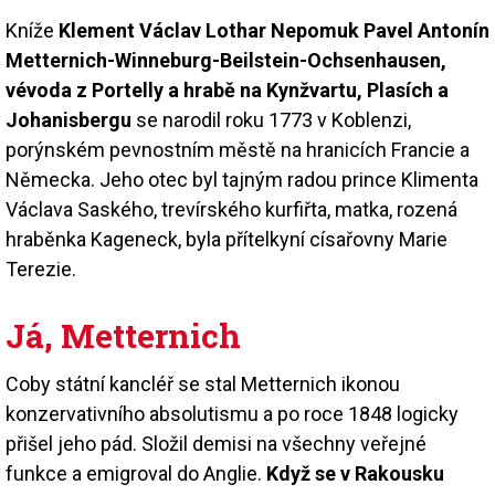
Kníže
Klement Václav Lothar Nepomuk Pavel Antonín
Metternich-Winneburg-Beilstein-Ochsenhausen,
vévoda z Portelly a hrabě na Kynžvartu, Plasích a
Johanisbergu
se narodil roku 1773 v Koblenzi,
porýnském pevnostním městě na hranicích Francie a
Německa. Jeho otec byl tajným radou prince Klimenta
Václava Saského, trevírského kurfiřta, matka, rozená
hraběnka Kageneck, byla přítelkyní císařovny Marie
Terezie.
Já, Metternich
Coby státní kancléř se stal Metternich ikonou
konzervativního absolutismu a po roce 1848 logicky
přišel jeho pád. Složil demisi na všechny veřejné
funkce a emigroval do Anglie.
Když se v Rakousku