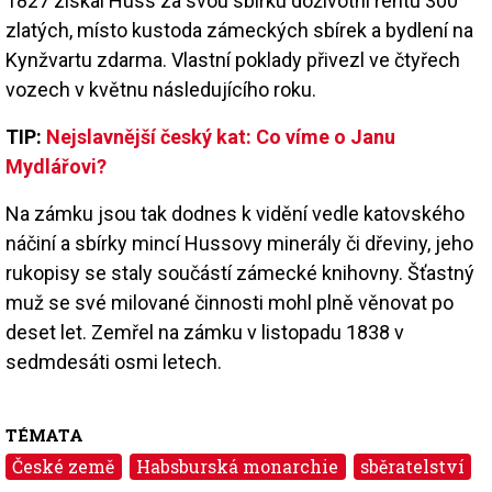
1827 získal Huss za svou sbírku doživotní rentu 300
zlatých, místo kustoda zámeckých sbírek a bydlení na
Kynžvartu zdarma. Vlastní poklady přivezl ve čtyřech
vozech v květnu následujícího roku.
TIP:
Nejslavnější český kat: Co víme o Janu
Mydlářovi?
Na zámku jsou tak dodnes k vidění vedle katovského
náčiní a sbírky mincí Hussovy minerály či dřeviny, jeho
rukopisy se staly součástí zámecké knihovny. Šťastný
muž se své milované činnosti mohl plně věnovat po
deset let. Zemřel na zámku v listopadu 1838 v
sedmdesáti osmi letech.
TÉMATA
České země
Habsburská monarchie
sběratelství