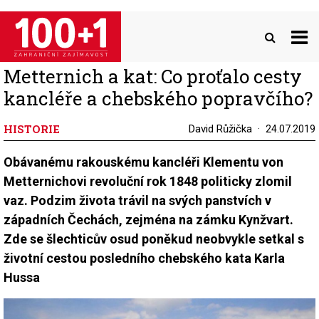
Přejít
k
hlavnímu
obsahu
Metternich a kat: Co proťalo cesty
kancléře a chebského popravčího?
HISTORIE
David Růžička
24.07.2019
Obávanému rakouskému kancléři Klementu von
Metternichovi revoluční rok 1848 politicky zlomil
vaz. Podzim života trávil na svých panstvích v
západních Čechách, zejména na zámku Kynžvart.
Zde se šlechticův osud poněkud neobvykle setkal s
životní cestou posledního chebského kata Karla
Hussa