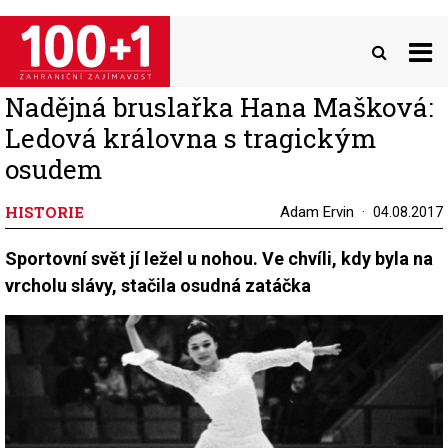
Přejít
k
hlavnímu
obsahu
Nadějná bruslařka Hana Mašková:
Ledová královna s tragickým
osudem
HISTORIE
Adam Ervin
04.08.2017
Sportovní svět jí ležel u nohou. Ve chvíli, kdy byla na
vrcholu slávy, stačila osudná zatáčka