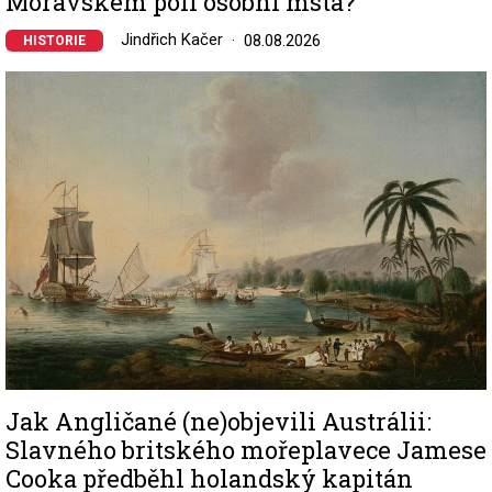
Moravském poli osobní msta?
Jindřich Kačer
08.08.2026
HISTORIE
Image
Jak Angličané (ne)objevili Austrálii:
Slavného britského mořeplavece Jamese
Cooka předběhl holandský kapitán