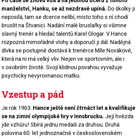
Po čase se znovu vdá a na jedinou dceru z tohoto
manželství, Hanku, se až nezdravě upíná.
Do školky ji
neposílá, tam se dcerce nelíbí, místo toho s ní chodí
bruslit na Štvanici. Nadání malé bruslařky si všimne
slavný trenér a hledač talentů Karel Glogar. V Hance
rozpozná mimořádné vlohy a doporučí ji dál. Nadějná
dívka se postupně dostává k trenérce Míle Novákové,
která na ni má velký vliv. Nejen ve sportovním, ale i
v osobním životě. Svojí klidnou povahou vyvažuje
psychicky nevyrovnanou matku.
Vzestup a pád
Je rok 1963.
Hance ještě není čtrnáct let a kvalifikuje
se na zimní olympijské hry v Innsbrucku.
Její hvězda
jde vzhůru! Sbírá jednu medaili za druhou. Druhá
polovina 60. let jednoznačně v československém