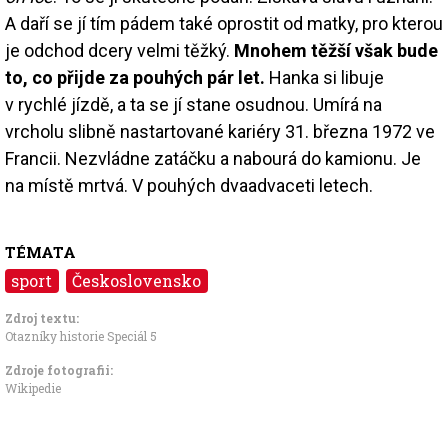
A daří se jí tím pádem také oprostit od matky, pro kterou
je odchod dcery velmi těžký.
Mnohem těžší však bude
to, co přijde za pouhých pár let.
Hanka si libuje
v rychlé jízdě, a ta se jí stane osudnou. Umírá na
vrcholu slibně nastartované kariéry 31. března 1972 ve
Francii. Nezvládne zatáčku a nabourá do kamionu. Je
na místě mrtvá. V pouhých dvaadvaceti letech.
TÉMATA
sport
Československo
Zdroj textu:
Otazníky historie Speciál 5
Zdroje fotografii:
Wikipedie