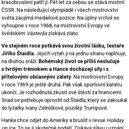
krasobruslení patří jí. Pět let za sebou se stává mistrní
ČSSR. Na následující olympiádě i všech mistrovství
světa zaujímá medailové pozice. Na úplný vrchol se
vyhoupne v roce 1968, na mistrovství Evropy ve
švédském
Västerås
získává zlato.
Ve stejném roce potkává svou životní lásku, textaře
Jiřího Štaidla.
Jejich vztah ji na jednu stranu naplňuje,
na druhou sráží.
Bohémský život se příliš neslučuje
s tvrdým tréninkem a Hance docházejí síly i s
přítelovými občasnými zálety
. Na mistrovství Evropy
v roce 1969 je ještě druhá. Pak však sportovní kariéru
ukončí. Je rozhodnutá zkusit své štěstí za hranicemi.
Snad se potřebuje oprostit od Štaidla, který se zakoukal
do lyžařky Ivany Zelníčkové, později Trumpové.
Hanka chce odjet do Ameriky a bruslit v revue
Holiday
on Ice
. To se jí skutečně podaří. Získává slávu i uznání.