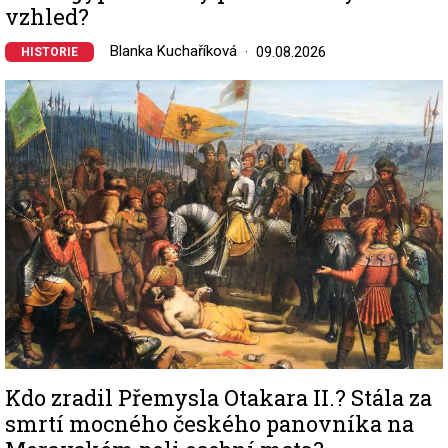
vzhled?
Blanka Kuchaříková
09.08.2026
HISTORIE
Image
Kdo zradil Přemysla Otakara II.? Stála za
smrtí mocného českého panovníka na