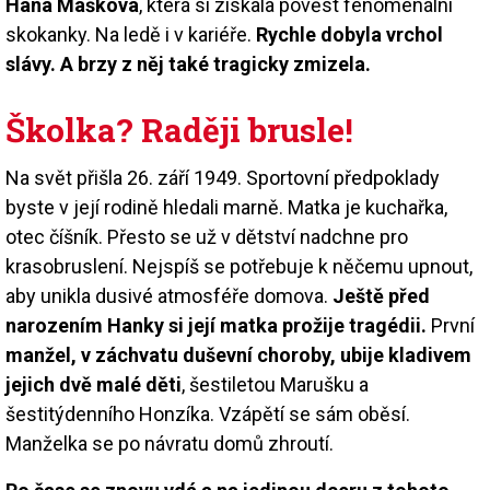
Hana Mašková
, která si získala pověst fenomenální
skokanky. Na ledě i v kariéře.
Rychle d
obyla vrchol
slávy. A brzy z něj také tragicky zmizela.
Školka? Raději brusle!
Na svět přišla 26. září 1949. Sportovní předpoklady
byste v její rodině hledali marně. Matka je kuchařka,
otec číšník. Přesto se už v dětství nadchne pro
krasobruslení. Nejspíš se potřebuje k něčemu upnout,
aby unikla dusivé atmosféře domova.
Ještě před
narozením Hanky si její matka prožije tragédii.
První
manžel, v záchvatu duševní choroby, ubije kladivem
jejich dvě malé děti
, šestiletou Marušku a
šestitýdenního Honzíka. Vzápětí se sám oběsí.
Manželka se po návratu domů zhroutí.