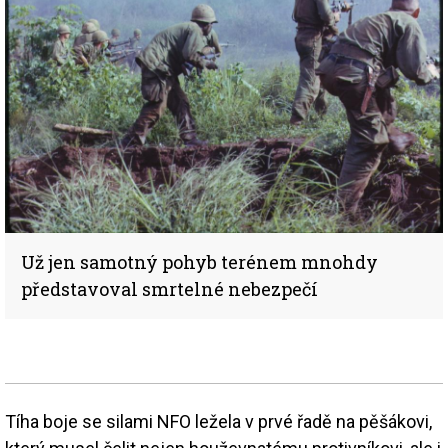
Už jen samotný pohyb terénem mnohdy
představoval smrtelné nebezpečí
Tíha boje se silami NFO ležela v prvé řadě na pěšákovi,