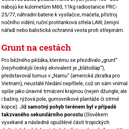
nábojů ke kulometům M60, 11kg radiostanice PRC-
25/77, náhradní baterie k vysílačce, mačeta, přístroj
nočního vidění, ruční protitanková střela LAW, ženijní
nářadí nebo balistická ochranná vesta proti střepinám.
Grunt na cestách
Pro běžného pěšáka, kterému se přezdívalo „grunt“
(nejvhodnější český ekvivalent je „blátošlap“),
představoval turnus v „Namu“ (americká zkratka pro
Vietnam), neustálé hledání nepřítele, což on sám vnímal
spíše jako únavné trmácení krajinou (nejen džungle, ale
i bažiny, rýžová pole, gumovníkové plantáže či strmé
kopce). J
iž samotný pohyb terénem byl v případě
takzvaného sekundárního porostu
(člověkem
vysekané a následně opuštěné části tropických