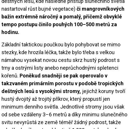
deštných lesů, kde následně přístup slunečního světla
nastartoval růst bujné vegetace)
či mangrovníkových
bažin extrémně náročný a pomalý, přičemž obvyklé
tempo postupu činilo pouhých 100–500 metrů za
hodinu.
Základní taktickou poučkou bylo pohybovat se mimo
stezky, kde hrozila léčka, takže bylo třeba s velkou
námahou vysekat novou cestu skrz hustý podrost s
trny a ostrými listy anebo neprůchodnými spletenci
kořenů.
Poněkud snadněji se pak operovalo v
takzvaném primárním porostu v podobě tropických
deštných lesů s vysokými stromy,
jejichž koruny tvoří
hustý dvojitý až trojitý příkrov, který propustí jen
minimum denního světla. Jednotlivé stromy jsou však
od sebe vzdáleny 3–6 metrů a díky minimu slunečného
svitu nevyrůstá ze země téměř žádný podrost, takže