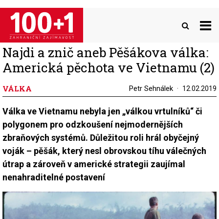
Přejít
k
hlavnímu
obsahu
Najdi a znič aneb Pěšákova válka:
Americká pěchota ve Vietnamu (2)
VÁLKA
Petr Sehnálek
12.02.2019
Válka ve Vietnamu nebyla jen „válkou vrtulníků“ či
polygonem pro odzkoušení nejmodernějších
zbraňových systémů. Důležitou roli hrál obyčejný
voják – pěšák, který nesl obrovskou tíhu válečných
útrap a zároveň v americké strategii zaujímal
nenahraditelné postavení