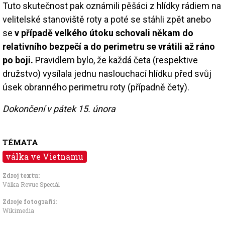
Tuto skutečnost pak oznámili pěšáci z hlídky rádiem na
velitelské stanoviště roty a poté se stáhli zpět anebo
se
v případě velkého útoku schovali někam do
relativního bezpečí a do perimetru se vrátili až ráno
po boji.
Pravidlem bylo, že každá četa (respektive
družstvo) vysílala jednu naslouchací hlídku před svůj
úsek obranného perimetru roty (případně čety).
Dokončení v pátek 15. února
TÉMATA
válka ve Vietnamu
Zdroj textu:
Válka Revue Speciál
Zdroje fotografii:
Wikimedia