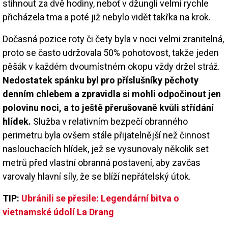
stihnout za dvě hodiny, neboť v džungli velmi rychle
přicházela tma a poté již nebylo vidět takřka na krok.
Dočasná pozice roty či čety byla v noci velmi zranitelná,
proto se často udržovala 50% pohotovost, takže jeden
pěšák v každém dvoumístném okopu vždy držel stráž.
Nedostatek spánku byl pro příslušníky pěchoty
denním chlebem a zpravidla si mohli odpočinout jen
polovinu noci, a to ještě přerušovaně kvůli střídání
hlídek.
Služba v relativním bezpečí obranného
perimetru byla ovšem stále přijatelnější než činnost
naslouchacích hlídek, jež se vysunovaly několik set
metrů před vlastní obranná postavení, aby zavčas
varovaly hlavní síly, že se blíží nepřátelský útok.
TIP:
Ubránili se přesile: Legendární bitva o
vietnamské údolí La Drang