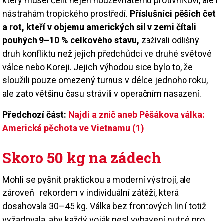
který musel čelit nejen houževnatému protivníkovi, ale i
nástrahám tropického prostředí.
Příslušníci pěších čet
a rot, kteří v objemu amerických sil v zemi čítali
pouhých 9–10 % celkového stavu,
zažívali odlišný
druh konfliktu než jejich předchůdci ve druhé světové
válce nebo Koreji. Jejich výhodou sice bylo to, že
sloužili pouze omezený turnus v délce jednoho roku,
ale zato většinu času strávili v operačním nasazení.
Předchozí část:
Najdi a znič aneb Pěšákova válka:
Americká pěchota ve Vietnamu (1)
Skoro 50 kg na zádech
Mohli se pyšnit praktickou a moderní výstrojí, ale
zároveň i rekordem v individuální zátěži, která
dosahovala 30–45 kg. Válka bez frontových linií totiž
vyžadovala, aby každý voják nesl vybavení nutné pro