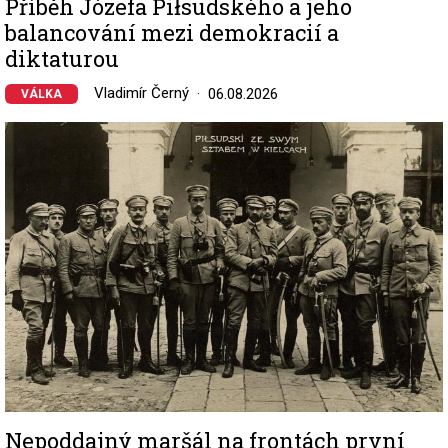
Příběh Józefa Piłsudského a jeho
balancování mezi demokracií a
diktaturou
Vladimír Černý
06.08.2026
VÁLKA
Image
Nepoddajný maršál na frontách první