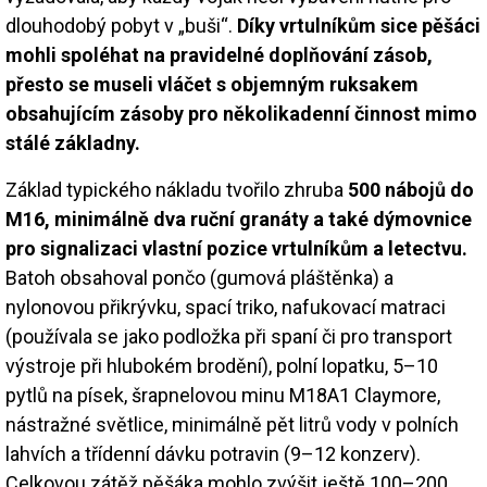
dlouhodobý pobyt v „buši“.
Díky vrtulníkům sice pěšáci
mohli spoléhat na pravidelné doplňování zásob,
přesto se museli vláčet s objemným ruksakem
obsahujícím zásoby pro několikadenní činnost mimo
stálé základny.
Základ typického nákladu tvořilo zhruba
500 nábojů do
M16, minimálně dva ruční granáty a také dýmovnice
pro signalizaci vlastní pozice vrtulníkům a letectvu.
Batoh obsahoval pončo (gumová pláštěnka) a
nylonovou přikrývku, spací triko, nafukovací matraci
(používala se jako podložka při spaní či pro transport
výstroje při hlubokém brodění), polní lopatku, 5–10
pytlů na písek, šrapnelovou minu M18A1 Claymore,
nástražné světlice, minimálně pět litrů vody v polních
lahvích a třídenní dávku potravin (9–12 konzerv).
Celkovou zátěž pěšáka mohlo zvýšit ještě 100–200