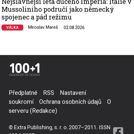
Nejslavnější léta duceho impéria: Itálie v
Mussoliniho područí jako německý
spojenec a pád režimu
Miroslav Mareš
02.08.2026
VÁLKA
Předplatné
RSS
Nastavení
soukromí
Ochrana osobních údajů
O
serveru (Redakce)
© Extra Publishing, s. r. o. 2007–2011. ISSN