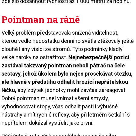
zde šlo dosáhnout rychlosti až 1 000 metrů za hodinu.
Pointman na ráně
Velký problém představovala snížená viditelnost,
kterou vedle nedostatku denního světla ztěžovaly ještě
dlouhé liány visící ze stromů. Tyto podmínky kladly
velké nároky na ostražitost.
Nejnebezpečnější pozici
zastával takzvaný pointman neboli pátrač na čele
sestavy, jehož úkolem bylo nejen prosekávat stezku,
ale hlavně v předstihu odhalit hrozící nepřátelskou
léčku,
aby zbytek jednotky mohl zavčas zareagovat.
Dobrý pointman musel vnímat všemi smysly,
vyhodnocovat stopy, včas odhalit pasti i výbušné
nástrahy a mít rychlé reflexy, aby při letmém setkání s
nepřítelem dokázal vystřelit jako první.
Pěší četa či rota však nespoléhala jen na čelního