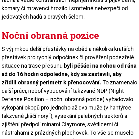
komáry či mravenci hrozilo i smrtelné nebezpečí od
jedovatých hadů a dravých šelem.
Noční obranná pozice
S výjimkou delší přestávky na oběd a několika kratších
přestávek pro rychlý odpočinek či prověření podezřelé
situace na trase přesunu
byli pěšáci na nohou od rána
až do 16 hodin odpoledne, kdy se zastavili, aby
zřídili obranný perimetr k přenocování.
To znamenalo
další práci, neboť vybudování takzvané NDP (Night
Defense Position – noční obranná pozice) vyžadovalo
vykopání okopů pro jednoho až dva muže (v hantýrce
takzvané „liščí nory“), vysekání palebných sektorů a
zjištění předpolí minami Claymore, světlicemi či
nástrahami z prázdných plechovek. To vše se muselo