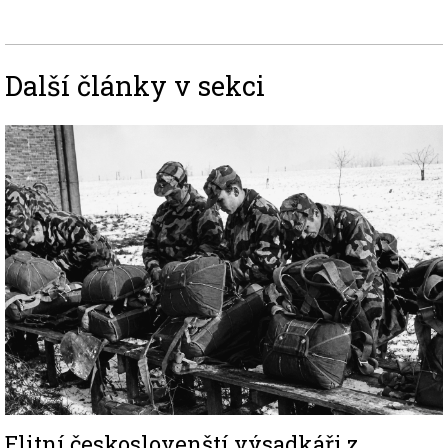
Další články v sekci
Image
Elitní českoslovenští výsadkáři z