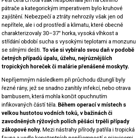
pátrače a kategorickým imperativem bylo kruhové
zajištění. Nebezpečí a ztráty nehrozily však jen od
nepřítele, ale i od prostředí a klimatu, které obecně
charakterizovaly 30–37° horka, vysoká vlhkost a
střídání období sucha s vysokými teplotami a monzunu
se silnými dešti.
To vše si vybíralo svou daň v podobě
četných případů úpalu, úžehu, nejrůznějších
tropických horeček či malárie přenášené moskyty.
Nepříjemným následkem při průchodu džunglí byly
řezné rány, jež se snadno zanítily infekcí, nebo otrava
bambusem, která mohla končit opuchnutím
infikovaných částí těla.
Během operací v místech s
velkou hustotou vodních toků, v bažinách či
zavodněných rýžových polích pěšáci trpěli případy
zákopové nohy.
Mezi nástrahy přírody patřila i tropická
fauna a vedle konstantních nepříjemností s pijavicemi,