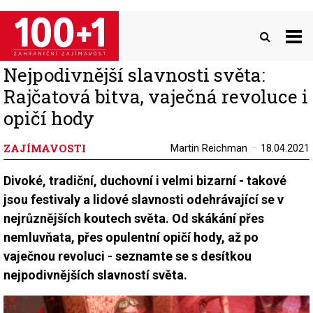
Přejít
k
hlavnímu
obsahu
Nejpodivnější slavnosti světa:
Rajčatová bitva, vaječná revoluce i
opičí hody
ZAJÍMAVOSTI
Martin Reichman
18.04.2021
Divoké, tradiční, duchovní i velmi bizarní - takové
jsou festivaly a lidové slavnosti odehrávající se v
nejrůznějších koutech světa. Od skákání přes
nemluvňata, přes opulentní opičí hody, až po
vaječnou revoluci - seznamte se s desítkou
nejpodivnějších slavností světa.