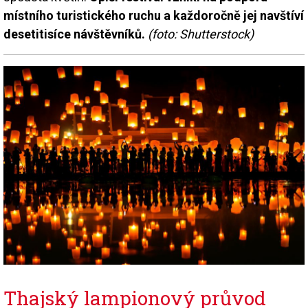
místního turistického ruchu a každoročně jej navštíví
desetitisíce návštěvníků.
(foto: Shutterstock)
Thajský lampionový průvod