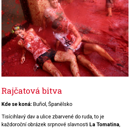
Rajčatová bitva
Kde se koná:
Buñol, Španělsko
Tisícihlavý dav a ulice zbarvené do ruda, to je
každoroční obrázek srpnové slavnosti
La Tomatina
,