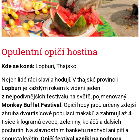
Opulentní opičí hostina
Kde se koná:
Lopburi, Thajsko
Nejen lidé rádi slaví a hodují. V thajské provincii
Lopburi
je každým rokem k vidění jeden
z nejpodivnějších festivalů na světě, pojmenovaný
Monkey Buffet Festival
. Opičí hody jsou určeny zdejší
zhruba dvoutisícové populaci makaků a zahrnují až 4
tisíce kilogramů ovoce, zeleniny, koláčů a dalších
pochutin. Na slavnostním banketu nechybí ani pití a
spousta květin.
Opičí festival vznikl na podporu