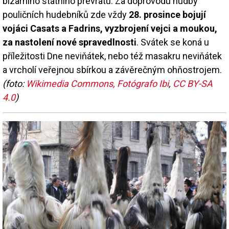
bizarního státního převratu. Za doprovodu hudby
pouličních hudebníků zde vždy
28. prosince bojují
vojáci Casats a Fadrins, vyzbrojení vejci a moukou,
za nastolení nové spravedlnosti
. Svátek se koná u
příležitosti Dne neviňátek, nebo též masakru neviňátek
a vrcholí veřejnou sbírkou a závěrečným ohňostrojem.
(foto:
Wikimedia Commons, Fotógrafo Ibi
,
CC BY-SA
4.0
)