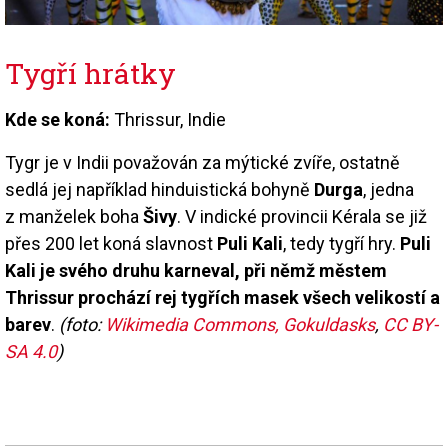
Tygří hrátky
Kde se koná:
Thrissur, Indie
Tygr je v Indii považován za mýtické zvíře, ostatně
sedlá jej například hinduistická bohyně
Durga
, jedna
z manželek boha
Šivy
. V indické provincii Kérala se již
přes 200 let koná slavnost
Puli Kali
, tedy tygří hry.
Puli
Kali je svého druhu karneval, při němž městem
Thrissur prochází rej tygřích masek všech velikostí a
barev
.
(foto:
Wikimedia Commons, Gokuldasks
,
CC BY-
SA 4.0
)