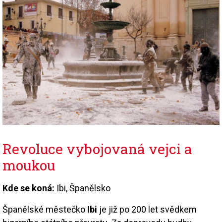
Revoluce vybojovaná vejci a
moukou
Kde se koná:
Ibi, Španělsko
Španělské městečko
Ibi
je již po 200 let svědkem