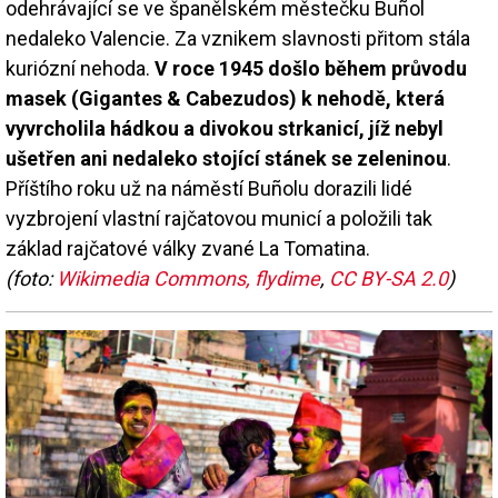
odehrávající se ve španělském městečku Buñol
nedaleko Valencie. Za vznikem slavnosti přitom stála
kuriózní nehoda.
V roce 1945 došlo během průvodu
masek (Gigantes & Cabezudos) k nehodě, která
vyvrcholila hádkou a divokou strkanicí, jíž nebyl
ušetřen ani nedaleko stojící stánek se zeleninou
.
Příštího roku už na náměstí Buñolu dorazili lidé
vyzbrojení vlastní rajčatovou municí a položili tak
základ rajčatové války zvané La Tomatina.
(foto:
Wikimedia Commons, flydime
,
CC BY-SA 2.0
)