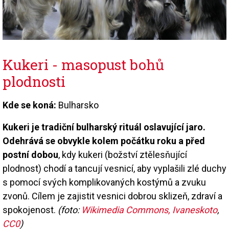
Kukeri - masopust bohů
plodnosti
Kde se koná:
Bulharsko
Kukeri je tradiční bulharský rituál oslavující jaro.
Odehrává se obvykle kolem počátku roku a před
postní dobou
, kdy kukeri (božství ztělesňující
plodnost) chodí a tancují vesnicí, aby vyplašili zlé duchy
s pomocí svých komplikovaných kostýmů a zvuku
zvonů. Cílem je zajistit vesnici dobrou sklizeň, zdraví a
spokojenost.
(foto:
Wikimedia Commons, Ivaneskoto
,
CC0
)