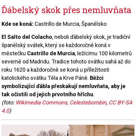
Ďábelský skok přes nemluvňata
Kde se koná:
Castrillo de Murcia, Španělsko
El Salto del Colacho
, neboli ďábelský skok, je tradiční
španělský svátek, který se každoročně koná v
městečku
Castrillo de Murcia
, ležícímu 100 kilometrů
severně od Madridu. Tradice tohoto svátku sahá až do
roku 1620 a každoročně se koná u příležitosti
katolického svátku Těla a Krve Páně.
Běžci
symbolizující ďábla přeskakují nemluvňata, aby je
tak očistili od jejich prvotního hříchu
.
(foto:
Wikimedia Commons, Celestebombin
,
CC BY-SA
4.0
)