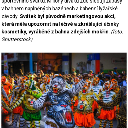
sportovního svátku. Miliony diváků zde sledují zápasy
v bahnem naplněných bazénech a bahenní lyžařské
závody.
Svátek byl původně marketingovou akcí,
která měla upozornit na léčivé a zkrášlující účinky
kosmetiky, vyráběné z bahna zdejších mokřin
.
(foto:
Shutterstock)