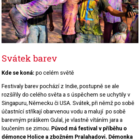
Svátek barev
Kde se koná:
po celém světě
Festivaly barev pochází z Indie, postupně se ale
rozšířily do celého světa a s úspěchem se uchytily v
Singapuru, Německu či USA. Svátek, při němž po sobě
účastnící stříkají obarvenou vodu a malují po sobě
barevným práškem Gulal, je vlastně vítáním jara a
loučením se zimou.
Původ má festival v příběhu o
démonce Holice a zbožném Pralahadovi. Démonka