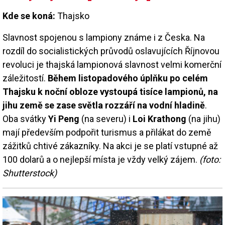
Kde se koná:
Thajsko
Slavnost spojenou s lampiony známe i z Česka. Na
rozdíl do socialistických průvodů oslavujících Říjnovou
revoluci je thajská lampionová slavnost velmi komerční
záležitostí.
Během listopadového úplňku po celém
Thajsku k noční obloze vystoupá tisíce lampionů, na
jihu země se zase světla rozzáří na vodní hladině
.
Oba svátky
Yi Peng
(na severu) i
Loi Krathong
(na jihu)
mají především podpořit turismus a přilákat do země
zážitků chtivé zákazníky. Na akci je se platí vstupné až
100 dolarů a o nejlepší místa je vždy velký zájem.
(foto:
Shutterstock)