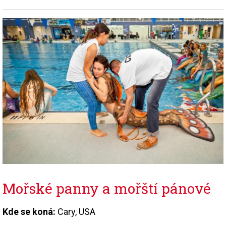
Mořské panny a mořští pánové
Kde se koná:
Cary, USA