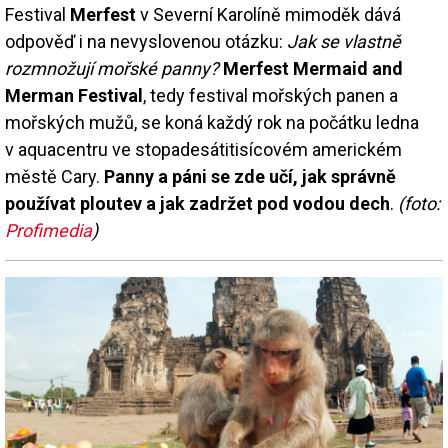
Festival
Merfest
v Severní Karolíně mimoděk dává
odpověď i na nevyslovenou otázku:
Jak se vlastně
rozmnožují mořské panny?
Merfest Mermaid and
Merman Festival
, tedy festival mořských panen a
mořských mužů, se koná každý rok na počátku ledna
v aquacentru ve stopadesátitisícovém americkém
městě Cary.
Panny a páni se zde učí, jak správně
používat ploutev a jak zadržet pod vodou dech
.
(foto:
Profimedia
)