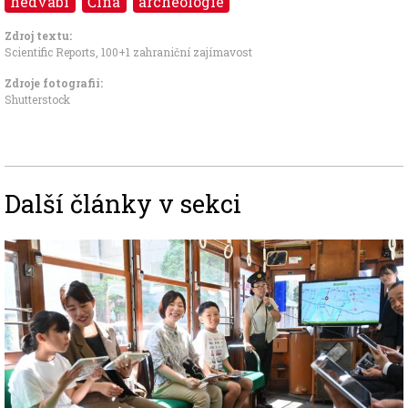
hedvábí
Čína
archeologie
Zdroj textu:
Scientific Reports
,
100+1 zahraniční zajímavost
Zdroje fotografii:
Shutterstock
Další články v sekci
Image