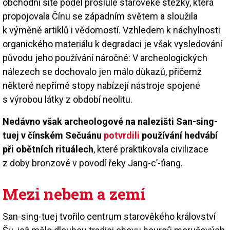
obchodní sítě podél proslulé starověké stezky, která
propojovala Čínu se západním světem a sloužila
k výměně artiklů i vědomostí. Vzhledem k náchylnosti
organického materiálu k degradaci je však vysledování
původu jeho používání náročné: V archeologických
nálezech se dochovalo jen málo důkazů, přičemž
některé nepřímé stopy nabízejí nástroje spojené
s výrobou látky z období neolitu.
Nedávno však archeologové na nalezišti San-sing-
tuej v čínském Sečuánu
potvrdili
používání hedvábí
při obětních rituálech
, které praktikovala civilizace
z doby bronzové v povodí řeky Jang-c’-ťiang.
Mezi nebem a zemí
San-sing-tuej tvořilo centrum starověkého království