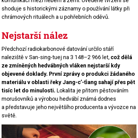
komunikaci mezi nebem a zemí. Uvedené tvrzení se
shoduje s historickými záznamy o používání látky při
chrámových rituálech a u pohřebních oděvů.
Nejstarší nález
Předchozí radiokarbonové datování určilo stáří
naleziště v San-sing-tuej na 3 148–2 966 let,
což dělá
ze zmíněných hedvábných vláken nejstarší kdy
objevené doklady. První zprávy o produkci žádaného
materiálu v oblasti řeky Jang-c’-ťiang sahají přes pět
tisíc let do minulosti.
Lokalita je přitom pěstováním
morušovníků a výrobou hedvábí známá dodnes
a představuje jeho největšího producenta a vývozce na
světě.
Image