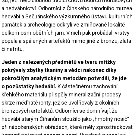
Šu, jež mělo dlouhou tradici chovu bourců morušových
a hedvábnictví. Odborníci z Čínského národního muzea
hedvábí a Sečuánského výzkumného ústavu kulturních
památek a archeologie odkryli ve zmiňované lokalitě
celkem osm obětních jam. V nich pak probádali vrstvy
popela a spálených artefaktů mimo jiné z bronzu, zlata
či nefritu.
Jeden z nalezených předmětů ve tvaru mřížky
pokrývaly zbytky tkaniny a vědci nakonec díky
pokročilým analytickým metodám potvrdili, že jde
o pozůstatky hedvábí.
K částečnému zachování
křehkého materiálu přispěly mineralizační procesy
skrze měďnaté ionty, jež se uvolňovaly z okolních
bronzových artefaktů. Odborníci se domnívají, že
hedvábí starým Číňanům sloužilo jako „hmotný nosič“
při náboženských obřadech, které měly zprostředkovat