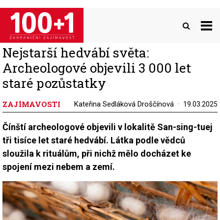
Přejít
k
hlavnímu
obsahu
Nejstarší hedvábí světa:
Archeologové objevili 3 000 let
staré pozůstatky
ZAJÍMAVOSTI
Kateřina Sedláková Droščínová
19.03.2025
Čínští archeologové objevili v lokalitě San-sing-tuej
tři tisíce let staré hedvábí. Látka podle vědců
sloužila k rituálům, při nichž mělo docházet ke
spojení mezi nebem a zemí.