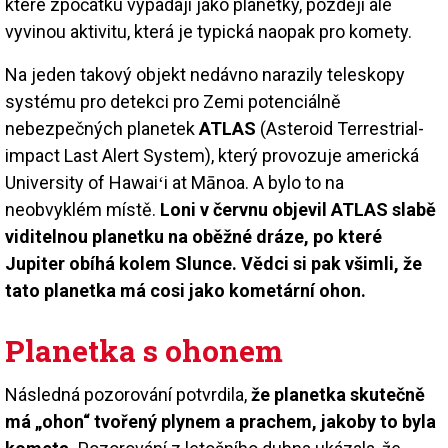
které zpočátku vypadají jako planetky, později ale
vyvinou aktivitu, která je typická naopak pro komety.
Na jeden takový objekt nedávno narazily teleskopy
systému pro detekci pro Zemi potenciálně
nebezpečných planetek
ATLAS
(Asteroid Terrestrial-
impact Last Alert System), který provozuje americká
University of Hawaiʻi at Mānoa. A bylo to na
neobvyklém místě.
Loni v červnu objevil ATLAS slabě
viditelnou planetku na oběžné dráze, po které
Jupiter obíhá kolem Slunce. Vědci si pak všimli, že
tato planetka má cosi jako kometární ohon.
Planetka s ohonem
Následná pozorování potvrdila,
že planetka skutečně
má „ohon“ tvořený plynem a prachem, jakoby to byla