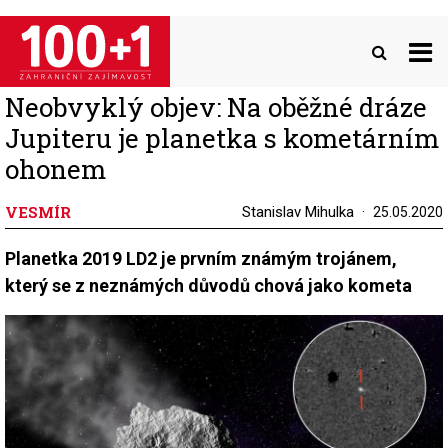
Přejít
k
hlavnímu
obsahu
Neobvyklý objev: Na oběžné dráze
Jupiteru je planetka s kometárním
ohonem
VESMÍR
Stanislav Mihulka
25.05.2020
Planetka 2019 LD2 je prvním známým trojánem,
který se z neznámých důvodů chová jako kometa