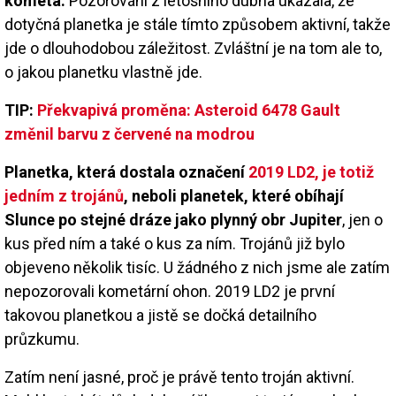
kometa.
Pozorování z letošního dubna ukázala, že
dotyčná planetka je stále tímto způsobem aktivní, takže
jde o dlouhodobou záležitost. Zvláštní je na tom ale to,
o jakou planetku vlastně jde.
TIP:
Překvapivá proměna: Asteroid 6478 Gault
změnil barvu z červené na modrou
Planetka, která dostala označení
2019 LD2, je totiž
jedním z trojánů
, neboli planetek, které obíhají
Slunce po stejné dráze jako plynný obr Jupiter
, jen o
kus před ním a také o kus za ním. Trojánů již bylo
objeveno několik tisíc. U žádného z nich jsme ale zatím
nepozorovali kometární ohon. 2019 LD2 je první
takovou planetkou a jistě se dočká detailního
průzkumu.
Zatím není jasné, proč je právě tento troján aktivní.