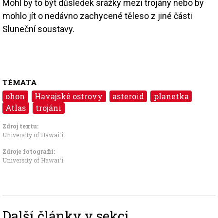
Mohl by to být důsledek srážky mezi trojány nebo by
mohlo jít o nedávno zachycené těleso z jiné části
Sluneční soustavy.
TÉMATA
ohon
Havajské ostrovy
asteroid
planetka
Atlas
trojáni
Zdroj textu:
University of Hawaiʻi
Zdroje fotografii:
University of Hawaiʻi
Další články v sekci