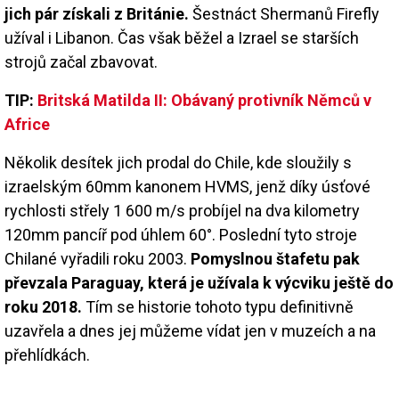
jich pár získali z Británie.
Šestnáct Shermanů Firefly
užíval i Libanon. Čas však běžel a Izrael se starších
strojů začal zbavovat.
TIP:
Britská Matilda II: Obávaný protivník Němců v
Africe
Několik desítek jich prodal do Chile, kde sloužily s
izraelským 60mm kanonem HVMS, jenž díky úsťové
rychlosti střely 1 600 m/s probíjel na dva kilometry
120mm pancíř pod úhlem 60°. Poslední tyto stroje
Chilané vyřadili roku 2003.
Pomyslnou štafetu pak
převzala Paraguay, která je užívala k výcviku ještě do
roku 2018.
Tím se historie tohoto typu definitivně
uzavřela a dnes jej můžeme vídat jen v muzeích a na
přehlídkách.