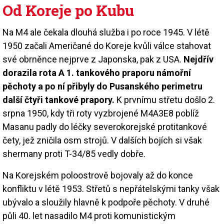
Od Koreje po Kubu
Na M4 ale čekala dlouhá služba i po roce 1945. V létě
1950 začali Američané do Koreje kvůli válce stahovat
své obrněnce nejprve z Japonska, pak z USA.
Nejdřív
dorazila rota A 1. tankového praporu námořní
pěchoty a po ní přibyly do Pusanského perimetru
další čtyři tankové prapory.
K prvnímu střetu došlo 2.
srpna 1950, kdy tři roty vyzbrojené M4A3E8 poblíž
Masanu padly do léčky severokorejské protitankové
čety, jež zničila osm strojů. V dalších bojích si však
shermany proti T-34/85 vedly dobře.
Na Korejském poloostrově bojovaly až do konce
konfliktu v létě 1953. Střetů s nepřátelskými tanky však
ubývalo a sloužily hlavně k podpoře pěchoty. V druhé
půli 40. let nasadilo M4 proti komunistickým