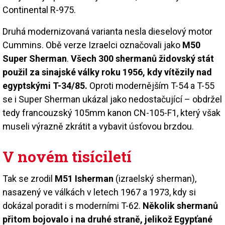
Continental R-975.
Druhá modernizovaná varianta nesla dieselový motor
Cummins. Obě verze Izraelci označovali jako
M50
Super Sherman
.
Všech 300 shermanů židovský stát
použil za sinajské války roku 1956, kdy vítězily nad
egyptskými T-34/85.
Oproti modernějším T-54 a T-55
se i Super Sherman ukázal jako nedostačující – obdržel
tedy francouzský 105mm kanon CN-105-F1, který však
museli výrazně zkrátit a vybavit úsťovou brzdou.
V novém tisíciletí
Tak se zrodil
M51 Isherman
(izraelský sherman),
nasazený ve válkách v letech 1967 a 1973, kdy si
dokázal poradit i s moderními T-62.
Několik shermanů
přitom bojovalo i na druhé straně, jelikož Egypťané