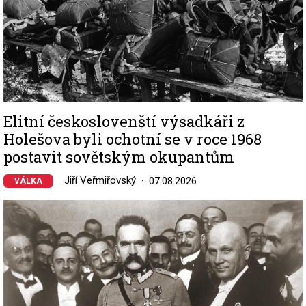
Elitní českoslovenští výsadkáři z
Holešova byli ochotní se v roce 1968
postavit sovětským okupantům
Jiří Veřmiřovský
07.08.2026
VÁLKA
Image