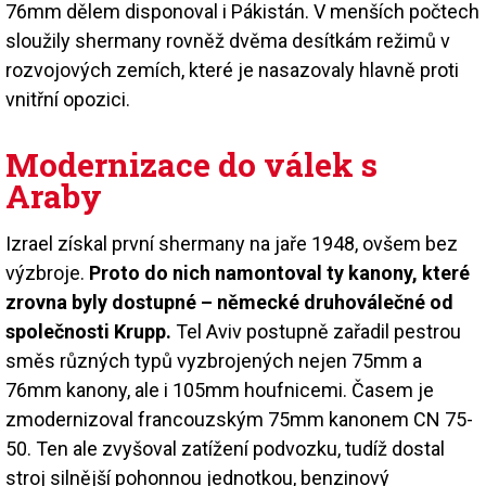
76mm dělem disponoval i Pákistán. V menších počtech
sloužily shermany rovněž dvěma desítkám režimů v
rozvojových zemích, které je nasazovaly hlavně proti
vnitřní opozici.
Modernizace do válek s
Araby
Izrael získal první shermany na jaře 1948, ovšem bez
výzbroje.
Proto do nich namontoval ty kanony, které
zrovna byly dostupné – německé druhoválečné od
společnosti Krupp.
Tel Aviv postupně zařadil pestrou
směs různých typů vyzbrojených nejen 75mm a
76mm kanony, ale i 105mm houfnicemi. Časem je
zmodernizoval francouzským 75mm kanonem CN 75-
50. Ten ale zvyšoval zatížení podvozku, tudíž dostal
stroj silnější pohonnou jednotkou, benzinový