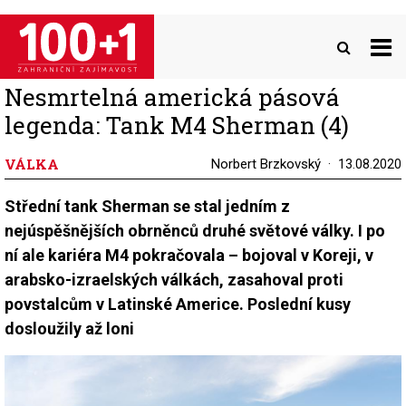
Přejít
k
hlavnímu
obsahu
Nesmrtelná americká pásová
legenda: Tank M4 Sherman (4)
VÁLKA
Norbert Brzkovský
13.08.2020
Střední tank Sherman se stal jedním z
nejúspěšnějších obrněnců druhé světové války. I po
ní ale kariéra M4 pokračovala – bojoval v Koreji, v
arabsko-izraelských válkách, zasahoval proti
povstalcům v Latinské Americe. Poslední kusy
dosloužily až loni