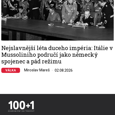
Nejslavnější léta duceho impéria: Itálie v
Mussoliniho područí jako německý
spojenec a pád režimu
Miroslav Mareš
02.08.2026
VÁLKA