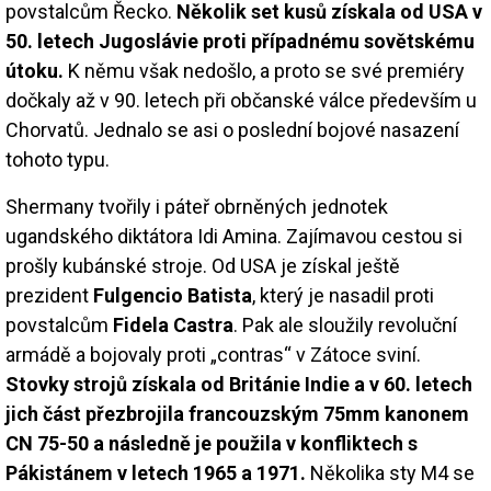
povstalcům Řecko.
Několik set kusů získala od USA v
50. letech Jugoslávie proti případnému sovětskému
útoku.
K němu však nedošlo, a proto se své premiéry
dočkaly až v 90. letech při občanské válce především u
Chorvatů. Jednalo se asi o poslední bojové nasazení
tohoto typu.
Shermany tvořily i páteř obrněných jednotek
ugandského diktátora Idi Amina. Zajímavou cestou si
prošly kubánské stroje. Od USA je získal ještě
prezident
Fulgencio Batista
, který je nasadil proti
povstalcům
Fidela Castra
. Pak ale sloužily revoluční
armádě a bojovaly proti „contras“ v Zátoce sviní.
Stovky strojů získala od Británie Indie a v 60. letech
jich část přezbrojila francouzským 75mm kanonem
CN 75-50 a následně je použila v konfliktech s
Pákistánem v letech 1965 a 1971.
Několika sty M4 se