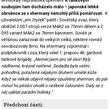
likvidovaly nepřátelská opevnění.
K tankovým
soubojům tam docházelo málo – japonské lehké
obrněnce se s shermany nemohly příliš poměřovat.
K
uživatelům „em čtyřek“ patřil i Sovětský svaz, který
obdržel 2 007 strojů verze M4A2 se 75mm dělem a 2
095 variant M4A2 se 76mm kanonem. Sověti je
většinou zařazovali do velkých celků, některé rovněž
osvobozovaly Brno. Na shermany vzpomínal i
podplukovník Loza, který velel 1. praporu 46. gardové
tankové brigády:
„Neměl jsem pro ně slov! Byly
nádherné, krásně natřené. Sedadla byla velmi
pohodlná, potažená nějakým druhem umělé kůže.
Když se někde objevil nějaký opuštěný sherman, do pár
minut ho pěšáci oholili o veškeré čalounění. Daly se z
něj udělat parádní holínky.“
Předchozí části: