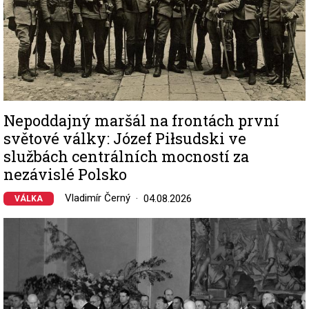
Nepoddajný maršál na frontách první
světové války: Józef Piłsudski ve
službách centrálních mocností za
nezávislé Polsko
Vladimír Černý
04.08.2026
VÁLKA
Image