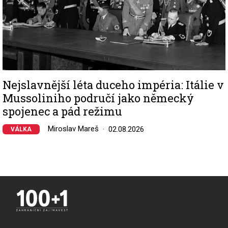
Nejslavnější léta duceho impéria: Itálie v
Mussoliniho područí jako německý
spojenec a pád režimu
Miroslav Mareš
02.08.2026
VÁLKA