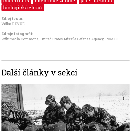
chemtrails
chemické zbraně
jaderná zbraň
biologická zbraň
Zdroj textu:
Válka REVUE
Zdroje fotografii:
Wikimedia Commons, United States Missile Defense Agency
,
PDM 1.0
Další články v sekci
Image