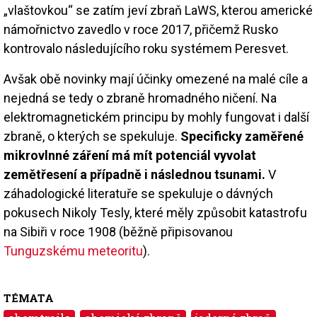
„vlaštovkou“ se zatím jeví zbraň LaWS, kterou americké
námořnictvo zavedlo v roce 2017, přičemž Rusko
kontrovalo následujícího roku systémem Peresvet.
Avšak obě novinky mají účinky omezené na malé cíle a
nejedná se tedy o zbraně hromadného ničení. Na
elektromagnetickém principu by mohly fungovat i další
zbraně, o kterých se spekuluje.
Specificky zaměřené
mikrovlnné záření má mít potenciál vyvolat
zemětřesení a případně i následnou tsunami.
V
záhadologické literatuře se spekuluje o dávných
pokusech Nikoly Tesly, které měly způsobit katastrofu
na Sibiři v roce 1908 (běžně připisovanou
Tunguzskému meteoritu
).
TÉMATA