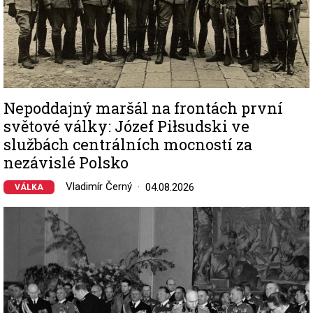
Nepoddajný maršál na frontách první
světové války: Józef Piłsudski ve
službách centrálních mocností za
nezávislé Polsko
Vladimír Černý
04.08.2026
VÁLKA
Image