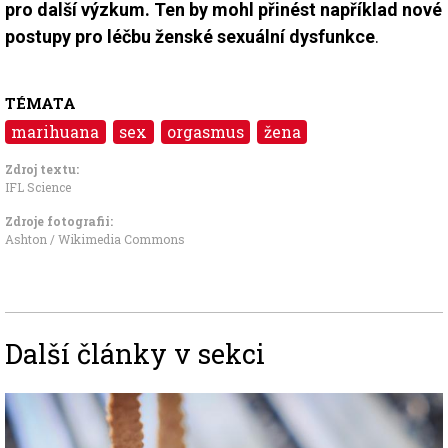
pro další výzkum. Ten by mohl přinést například nové
postupy pro léčbu ženské sexuální dysfunkce
.
TÉMATA
marihuana
sex
orgasmus
žena
Zdroj textu:
IFL Science
Zdroje fotografii:
Ashton / Wikimedia Commons
Další články v sekci
Image