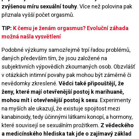
zvýšenou míru sexuální touhy
. Více než polovina pak
přiznala vyšší počet orgasmů.
TIP:
K čemu je ženám orgasmus? Evoluční záhada
možná našla vysvětlení
Podobné výzkumy samozřejmě trpí řadou problémů,
daných především tím, že jsou založené na
subjektivních výpovědích zkoumaných osob. Obzvlášť
v otázkách intimní povahy pak mohou být záměrně či
nevědomky zkreslené.
Vědci také připouštějí, že
ženy, které mají otevřenější postoj k marihuaně,
mohou mít i otevřenější postoj k sexu
. Experimenty
na myších ale ukazují, že existuje spojitost mezi
kanabinoidy, tedy účinnými látkami konopí, a hormony,
které souvisejí se sexuálním prožitkem.
Z vědeckého
a medicínského hlediska tak jde o zajímavý základ