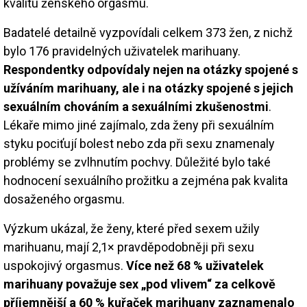
kvalitu ženského orgasmu.
Badatelé detailně vyzpovídali celkem 373 žen, z nichž
bylo 176 pravidelných uživatelek marihuany.
Respondentky odpovídaly nejen na otázky spojené s
užíváním marihuany, ale i na otázky spojené s jejich
sexuálním chováním a sexuálními zkušenostmi
.
Lékaře mimo jiné zajímalo, zda ženy při sexuálním
styku pociťují bolest nebo zda při sexu znamenaly
problémy se zvlhnutím pochvy. Důležité bylo také
hodnocení sexuálního prožitku a zejména pak kvalita
dosaženého orgasmu.
Výzkum ukázal, že ženy, které před sexem užily
marihuanu, mají 2,1× pravděpodobněji při sexu
uspokojivý orgasmus.
Více než 68 % uživatelek
marihuany považuje sex „pod vlivem“ za celkově
příjemnější a 60 % kuřaček marihuany zaznamenalo