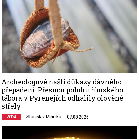
Archeologové našli důkazy dávného
přepadení: Přesnou polohu římského
tábora v Pyrenejích odhalily olověné
střely
Stanislav Mihulka
07.08.2026
VĚDA
Image