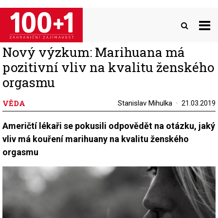
Přejít
k
hlavnímu
obsahu
Nový výzkum: Marihuana má
pozitivní vliv na kvalitu ženského
orgasmu
VĚDA
Stanislav Mihulka
21.03.2019
Američtí lékaři se pokusili odpovědět na otázku, jaký
vliv má kouření marihuany na kvalitu ženského
orgasmu