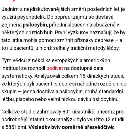
Jedním z nejdiskutovanějších směrů posledních let je
využití psychedelik. Do popředí zájmu se dostává
zejména
psilocybin
, přírodní sloučenina obsažená v
některých druzích hub. První výzkumy naznačují, že by
tato látka mohla pomoci zmírnit příznaky deprese – a
to i u pacientů, u nichž selhaly tradiční metody léčby.
Tým vědců z několika evropských a amerických
institucí se rozhodl
podívat
na dostupná data
systematicky. Analyzovali celkem 15 klinických studií,
ve kterých byli pacienti s depresí náhodně rozděleni do
skupin – jedna dostávala psilocybin, druhá standardní
léčbu, placebo nebo velmi nízkou dávku psilocybinu.
Celkově studie zahrnovaly 801 účastníků, přičemž pro
podrobnější statistickou analýzu bylo využito 12 studií
s 585 lidmi.
Výsledky byly poměrně přesvědčivé: