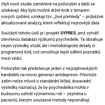
čtyři nové studie zaměřené na psilocybin a další se
očekávají. Aby bylo možné držet krok s tempem
nových zjištění, vznikají tzv. „živé přehledy“ – průběžně
aktualizované analýzy, které reflektují nejnovější data.
Součástí tohoto úsilí je i projekt
SYPRES
, jenž vytváří
otevřenou databázi výzkumů psychedelik. Ta obsahuje
nejen výsledky studií, ale i metodologické detaily či
programový kód, což umožňuje lepší sdílení poznatků
mezi vědci.
Psilocybin tak představuje jeden z nejzajímavějších
kandidátů na novou generaci antidepresiv. Přestože
zatím nelze mluvit o standardní léčbě, dosavadní
výsledky naznačují, že by psychedelika mohla v
budoucnu sehrát významnou roli – zejména u
pacientů, kterým současné metody nepomáhají.