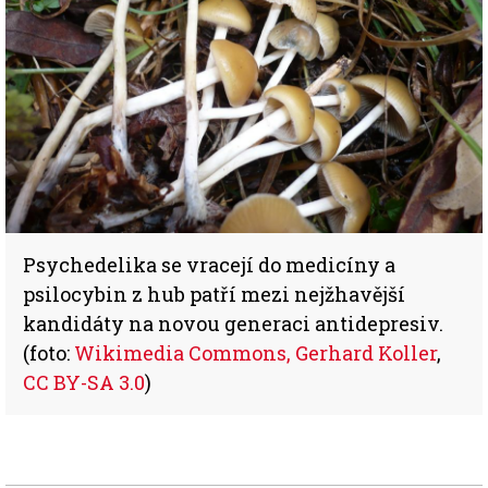
Psychedelika se vracejí do medicíny a
psilocybin z hub patří mezi nejžhavější
kandidáty na novou generaci antidepresiv.
(foto:
Wikimedia Commons, Gerhard Koller
,
CC BY-SA 3.0
)