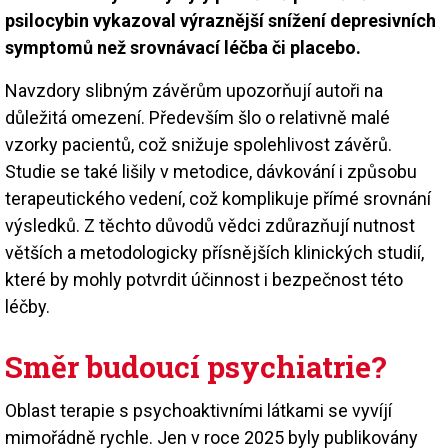
psilocybin vykazoval výraznější snížení depresivních
symptomů než srovnávací léčba či placebo.
Navzdory slibným závěrům upozorňují autoři na
důležitá omezení. Především šlo o relativně malé
vzorky pacientů, což snižuje spolehlivost závěrů.
Studie se také lišily v metodice, dávkování i způsobu
terapeutického vedení, což komplikuje přímé srovnání
výsledků. Z těchto důvodů vědci zdůrazňují nutnost
větších a metodologicky přísnějších klinických studií,
které by mohly potvrdit účinnost i bezpečnost této
léčby.
Směr budoucí psychiatrie?
Oblast terapie s psychoaktivními látkami se vyvíjí
mimořádně rychle. Jen v roce 2025 byly publikovány