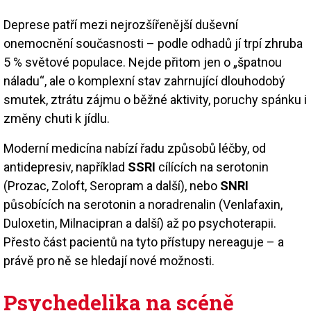
Deprese patří mezi nejrozšířenější duševní
onemocnění současnosti – podle odhadů jí trpí zhruba
5 % světové populace. Nejde přitom jen o „špatnou
náladu“, ale o komplexní stav zahrnující dlouhodobý
smutek, ztrátu zájmu o běžné aktivity, poruchy spánku i
změny chuti k jídlu.
Moderní medicína nabízí řadu způsobů léčby, od
antidepresiv, například
SSRI
cílících na serotonin
(Prozac, Zoloft, Seropram a další), nebo
SNRI
působících na serotonin a noradrenalin (Venlafaxin,
Duloxetin, Milnacipran a další) až po psychoterapii.
Přesto část pacientů na tyto přístupy nereaguje – a
právě pro ně se hledají nové možnosti.
Psychedelika na scéně