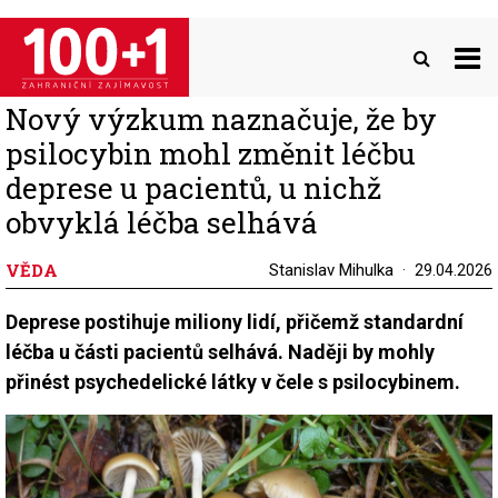
Přejít
k
hlavnímu
obsahu
Nový výzkum naznačuje, že by
psilocybin mohl změnit léčbu
deprese u pacientů, u nichž
obvyklá léčba selhává
VĚDA
Stanislav Mihulka
29.04.2026
Deprese postihuje miliony lidí, přičemž standardní
léčba u části pacientů selhává. Naději by mohly
přinést psychedelické látky v čele s psilocybinem.