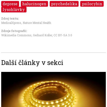
deprese
halucinogen
psychedelika
psilocybin
lysohlávky
Zdroj textu:
MedicalXpress
,
Nature Mental Health
Zdroje fotografii:
Wikimedia Commons, Gerhard Koller
,
CC BY-SA 3.0
Další články v sekci
Image