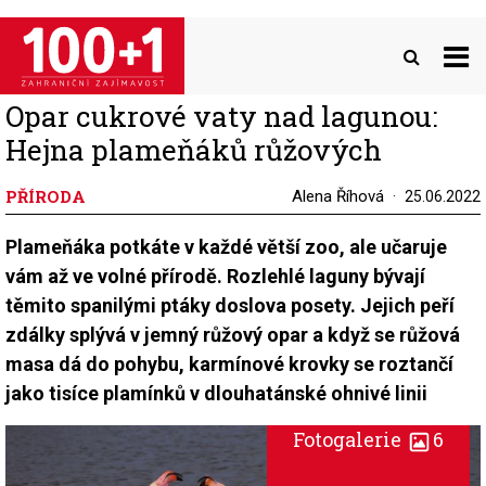
Přejít
k
hlavnímu
obsahu
Opar cukrové vaty nad lagunou:
Hejna plameňáků růžových
PŘÍRODA
Alena Říhová
25.06.2022
Plameňáka potkáte v každé větší zoo, ale učaruje
vám až ve volné přírodě. Rozlehlé laguny bývají
těmito spanilými ptáky doslova posety. Jejich peří
zdálky splývá v jemný růžový opar a když se růžová
masa dá do pohybu, karmínové krovky se roztančí
jako tisíce plamínků v dlouhatánské ohnivé linii
Fotogalerie
6