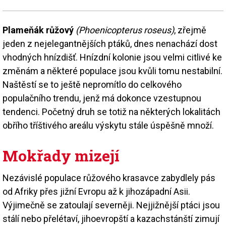
Plameňák růžový
(Phoenicopterus roseus)
, zřejmě
jeden z nejelegantnějších ptáků, dnes nenachází dost
vhodných hnízdišť. Hnízdní kolonie jsou velmi citlivé ke
změnám a některé populace jsou kvůli tomu nestabilní.
Naštěstí se to ještě nepromítlo do celkového
populačního trendu, jenž má dokonce vzestupnou
tendenci. Početný druh se totiž na některých lokalitách
obřího tříštivého areálu výskytu stále úspěšně množí.
Mokřady mizejí
Nezávislé populace růžového krasavce zabydlely pás
od Afriky přes jižní Evropu až k jihozápadní Asii.
Výjimečně se zatoulají severněji. Nejjižnější ptáci jsou
stálí nebo přelétaví, jihoevropští a kazachstánští zimují