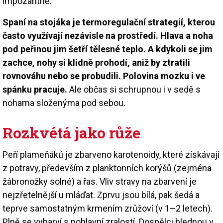
impozantně.
Spaní na stojáka je termoregulační strategií, kterou
často využívají nezávisle na prostředí. Hlava a noha
pod peřinou jim šetří tělesné teplo. A kdykoli se jim
zachce, nohy si klidně prohodí, aniž by ztratili
rovnováhu nebo se probudili.
Polovina mozku i ve
spánku pracuje.
Ale občas si schrupnou i v sedě s
nohama složenýma pod sebou.
Rozkvétá jako růže
Peří plameňáků je zbarveno karotenoidy, které získávají
z potravy, především z planktonních korýšů (zejména
žábronožky solné) a řas. Vliv stravy na zbarvení je
nejzřetelnější u mláďat. Zprvu jsou bílá, pak šedá a
teprve samostatným krmením zrůžoví (v 1–2 letech).
Plně se vybarví s pohlavní zralostí. Dospělci blednou v