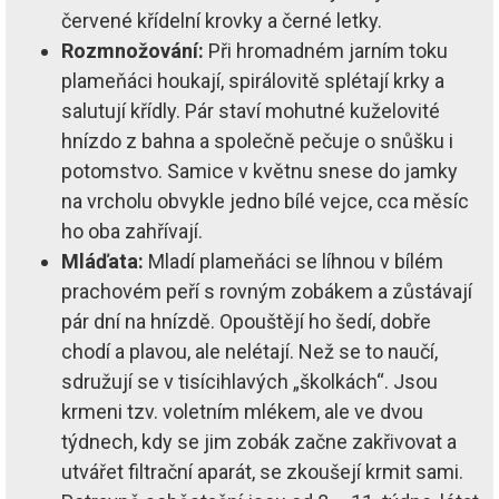
červené křídelní krovky a černé letky.
Rozmnožování:
Při hromadném jarním toku
plameňáci houkají, spirálovitě splétají krky a
salutují křídly. Pár staví mohutné kuželovité
hnízdo z bahna a společně pečuje o snůšku i
potomstvo. Samice v květnu snese do jamky
na vrcholu obvykle jedno bílé vejce, cca měsíc
ho oba zahřívají.
Mláďata:
Mladí plameňáci se líhnou v bílém
prachovém peří s rovným zobákem a zůstávají
pár dní na hnízdě. Opouštějí ho šedí, dobře
chodí a plavou, ale nelétají. Než se to naučí,
sdružují se v tisícihlavých „školkách“. Jsou
krmeni tzv. voletním mlékem, ale ve dvou
týdnech, kdy se jim zobák začne zakřivovat a
utvářet filtrační aparát, se zkoušejí krmit sami.