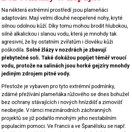
Na některá extrémní prostředí jsou plameňáci
adaptováni. Mají velmi dlouhé neopeřené nohy, kryté
silnou odolnou kůží. Díky tomu mohou brodit hlubokou,
silně alkalickou i slanou vodu, která je mnohdy tak
agresivní, že by ostatním zvířatům i člověku kůži
poškodila.
Solné žlázy v nozdrách je zbavují
přebytečné soli. Také dokážou popíjet téměř vroucí
vodu, protože na salinách jsou horké gejzíry mnohdy
jediným zdrojem pitné vody.
Přestože je vybaven pro tyto extrémní podmínky,
zdárné přežívání plameňáka růžového se dnes bohužel
bez ochrany stávajících i nových hnízdišť a zimovišť
neobejde. V rámci mezinárodních záchranných
projektů se již podařilo mnohým jeho nestabilním
populacím pomoci. Ve Francii a ve Španělsku se např.