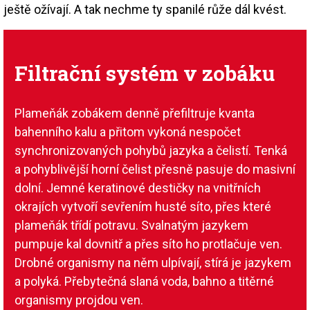
ještě ožívají. A tak nechme ty spanilé růže dál kvést.
Filtrační systém v zobáku
Plameňák zobákem denně přefiltruje kvanta
bahenního kalu a přitom vykoná nespočet
synchronizovaných pohybů jazyka a čelistí. Tenká
a pohyblivější horní čelist přesně pasuje do masivní
dolní. Jemné keratinové destičky na vnitřních
okrajích vytvoří sevřením husté síto, přes které
plameňák třídí potravu. Svalnatým jazykem
pumpuje kal dovnitř a přes síto ho protlačuje ven.
Drobné organismy na něm ulpívají, stírá je jazykem
a polyká. Přebytečná slaná voda, bahno a titěrné
organismy projdou ven.