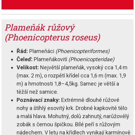
Plameňák růžový
(Phoenicopterus roseus)
Řád:
Plameňáci
(Phoenicopteriformes)
Čeleď:
Plameňákovití
(Phoenicopteridae)
Velikost:
Největší plameňák, vysoký cca 1,4 m
(max. 2 m), o rozpětí křídel cca 1,6 m (max. 1,9
m) a hmotnosti 1,8–4,5kg. Samec je větší a
těžší než samice.
Poznávací znaky:
Extrémně dlouhé růžové
nohy a štíhlý esovitý krk. Drobné kapkovité tělo
a malá hlava. Mohutný, dolů zahnutý, narůžovělý
zobák s černou špičkou. Bílé peří s růžovým
nádechem. V letu na křídlech vynikají karmínově