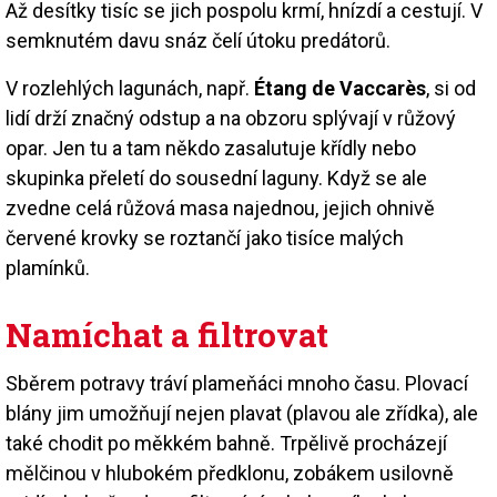
Až desítky tisíc se jich pospolu krmí, hnízdí a cestují. V
semknutém davu snáz čelí útoku predátorů.
V rozlehlých lagunách, např.
Étang de Vaccarès
, si od
lidí drží značný odstup a na obzoru splývají v růžový
opar. Jen tu a tam někdo zasalutuje křídly nebo
skupinka přeletí do sousední laguny. Když se ale
zvedne celá růžová masa najednou, jejich ohnivě
červené krovky se roztančí jako tisíce malých
plamínků.
Namíchat a filtrovat
Sběrem potravy tráví plameňáci mnoho času. Plovací
blány jim umožňují nejen plavat (plavou ale zřídka), ale
také chodit po měkkém bahně. Trpělivě procházejí
mělčinou v hlubokém předklonu, zobákem usilovně