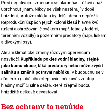
Před negativními změnami se plameňáci růžoví snaží
uprchnout jinam. Nikdy se však nestěhují v době
hnízdění, protože mláďata by delší přesun nepřežila.
Reprodukční úspěch jejich kolonií klesá hlavně kvůli
rušení a ohrožování člověkem (např. letadly, loděmi,
terénními vozidly) a pozemními predátory (např. liškami
a divokými psy).
Ale ani klimatické změny růžovým opeřencům
nesvědčí.
Kupříkladu pokles vodní hladiny, stejně
jako komunikace, láká predátory nebo může zvýšit
salinitu a změnit potravní nabídku.
V budoucnu se v
důsledku globálního oteplování očekává vzestup
hladiny moří či silné deště, které zřejmě budou
hnízdiště celkově devastovat.
Bez ochrany to nepůjde