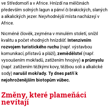
ve Středomoří a v Africe. Hnízdí na mělčinách
především solných lagun a pánví či brakických, slaných
a alkalických jezer. Nejvhodnější místa nacházejí v
Africe.
Nicméně člověk, zejména v minulém století, snížil
kvalitu a počet vhodných hnízdišť.
Intenzivním
rozvojem turistického ruchu
(např. výstavbou
komunikací, přístavů a pláží),
zemědělství
(např.
vysoušením mokřadů, zatížením hnojivy)
a průmyslu
(např. zatížením těžkými kovy, těžbou soli a alkalické
sody)
narušil mokřady. Ty dnes patří k
nejohroženějším biotopům vůbec.
Změny, které plameňáci
nevítají