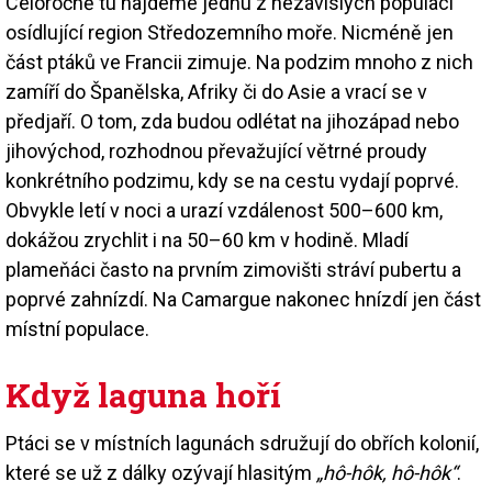
Celoročně tu najdeme jednu z nezávislých populací
osídlující region Středozemního moře. Nicméně jen
část ptáků ve Francii zimuje. Na podzim mnoho z nich
zamíří do Španělska, Afriky či do Asie a vrací se v
předjaří. O tom, zda budou odlétat na jihozápad nebo
jihovýchod, rozhodnou převažující větrné proudy
konkrétního podzimu, kdy se na cestu vydají poprvé.
Obvykle letí v noci a urazí vzdálenost 500–600 km,
dokážou zrychlit i na 50–60 km v hodině. Mladí
plameňáci často na prvním zimovišti stráví pubertu a
poprvé zahnízdí. Na Camargue nakonec hnízdí jen část
místní populace.
Když laguna hoří
Ptáci se v místních lagunách sdružují do obřích kolonií,
které se už z dálky ozývají hlasitým
„hô-hôk, hô-hôk“
.