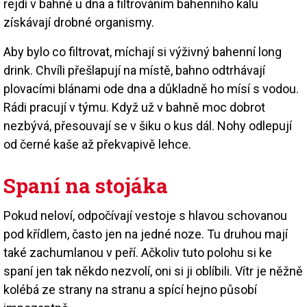
rejdí v bahně u dna a filtrováním bahenního kalu
získávají drobné organismy.
Aby bylo co filtrovat, míchají si výživný bahenní long
drink. Chvíli přešlapují na místě, bahno odtrhávají
plovacími blánami ode dna a důkladně ho mísí s vodou.
Rádi pracují v týmu. Když už v bahně moc dobrot
nezbývá, přesouvají se v šiku o kus dál. Nohy odlepují
od černé kaše až překvapivě lehce.
Spaní na stojáka
Pokud neloví, odpočívají vestoje s hlavou schovanou
pod křídlem, často jen na jedné noze. Tu druhou mají
také zachumlanou v peří. Ačkoliv tuto polohu si ke
spaní jen tak někdo nezvolí, oni si ji oblíbili. Vítr je něžně
kolébá ze strany na stranu a spící hejno působí