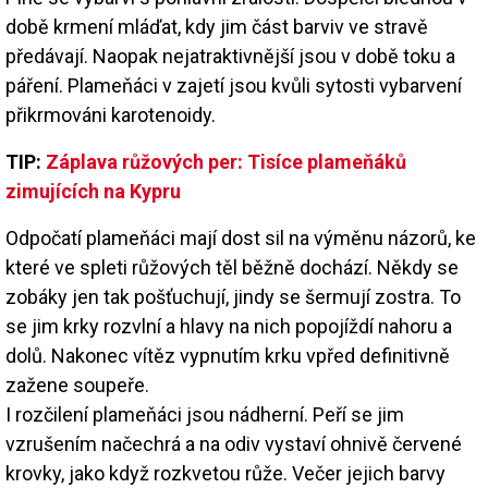
době krmení mláďat, kdy jim část barviv ve stravě
předávají. Naopak nejatraktivnější jsou v době toku a
páření. Plameňáci v zajetí jsou kvůli sytosti vybarvení
přikrmováni karotenoidy.
TIP:
Záplava růžových per: Tisíce plameňáků
zimujících na Kypru
Odpočatí plameňáci mají dost sil na výměnu názorů, ke
které ve spleti růžových těl běžně dochází. Někdy se
zobáky jen tak pošťuchují, jindy se šermují zostra. To
se jim krky rozvlní a hlavy na nich popojíždí nahoru a
dolů. Nakonec vítěz vypnutím krku vpřed definitivně
zažene soupeře.
I rozčilení plameňáci jsou nádherní. Peří se jim
vzrušením načechrá a na odiv vystaví ohnivě červené
krovky, jako když rozkvetou růže. Večer jejich barvy