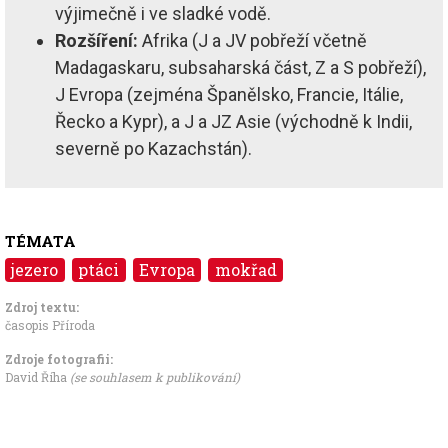
výjimečně i ve sladké vodě.
Rozšíření:
Afrika (J a JV pobřeží včetně
Madagaskaru, subsaharská část, Z a S pobřeží),
J Evropa (zejména Španělsko, Francie, Itálie,
Řecko a Kypr), a J a JZ Asie (východně k Indii,
severně po Kazachstán).
TÉMATA
jezero
ptáci
Evropa
mokřad
Zdroj textu:
časopis Příroda
Zdroje fotografii:
David Říha
(se souhlasem k publikování)