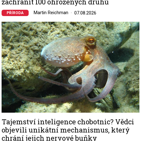
zachránit 100 ohrožených druhů
Martin Reichman
07.08.2026
PŘÍRODA
Image
Tajemství inteligence chobotnic? Vědci
objevili unikátní mechanismus, který
chrání jejich nervové buňky