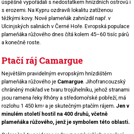
úspěšně vypořádali s nedostatkem hnízdních ostrovů i
s erozemi. Na Kypru ozdravili lokalitu zatíženou
těžkými kovy. Nově plameňák zahnízdil např. v
Ulcinjských salinách v Černé Hoře. Evropská populace
plameňáka růžového dnes čítá kolem 45–60 tisíc párů
a konečně roste.
Ptačí ráj Camargue
Největším pravidelným evropským hnízdištěm
plameňáka růžového je
Camargue
. Jihofrancouzský
chráněný mokřad ve tvaru trojúhelníku, jehož stranami
jsou ramena řeky Rhôny a středomořské pobřeží, má
rozlohu 1 450 km
a je skutečným ptačím rájem.
Jen v
²
minulém století hostil na 400 druhů, včetně
plameňáka růžového, jenž je symbolem této oblasti.