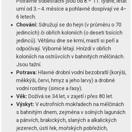
Potravně soběstační jsou od 8.– 11. týdne, létat
umí od 3.–4. měsíce a pohlavně dospívají ve 4–
6 letech.
Chování:
Sdružují se do hejn (v průměru o 70
jedincích) či obřích koloniích (o deseti tisících
jedinců). Většinu dne se krmí, mastí si peří a
odpočívají. Výborně létají. Hnízdí v obřích
koloniích na ostrůvcích v bahnitých mělčinách.
Jsou tažní.
Potrava:
Hlavně drobní vodní bezobratlí (korýši,
měkkýši, červi, hmyz a jeho larvy) a drobné
vodní rostliny (sinice a řasy).
Věk:
Dožívá se 34 let, v zajetí i přes 80 let.
Výskyt:
V eutrofních mokřadech na mělčinách
s bahnitým dnem, zejména v solných lagunách
a pánvích, brakických, slaných a alkalických
jezerech, ústí řek, mořských pobřežích,