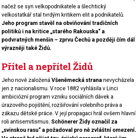
načež se syn velkopodnikatele a šlechtický
velkostatkář stal tvrdým kritikem elit a podnikatelů.
Jeho program stavěl na obviňování tradičních
politiků i na kritice „starého Rakouska“ a
podvratných menšin – zprvu Čechů a později čím dál
výrazněji také Židů.
Přítel a nepřítel Židů
Jeho nově založená
Všeněmecká strana
nevycházela
jen z nacionalismu. V roce 1882 vyhlásila v Linci
ambiciózní program vzniku sociálních dávek a
úrazového pojištění, rozšiřování volebního práva a
zákazu dětské práce. V její propagaci hrál ovšem hlavní
roli antisemitismus.
Schönerer Židy označil za
„svinskou rasu“ a požadoval pro ně zvláštní omezení.