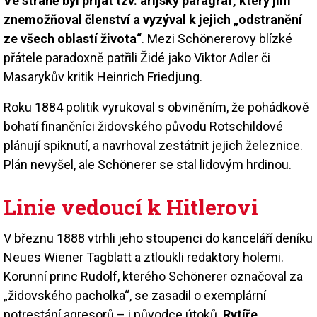
Ve straně byl přijat tzv. árijský paragraf, který jim
znemožňoval členství a vyzýval k jejich „odstranění
ze všech oblastí života“
. Mezi Schönererovy blízké
přátele paradoxně patřili Židé jako Viktor Adler či
Masarykův kritik Heinrich Friedjung.
Roku 1884 politik vyrukoval s obviněním, že pohádkově
bohatí finančníci židovského původu Rotschildové
plánují spiknutí, a navrhoval zestátnit jejich železnice.
Plán nevyšel, ale Schönerer se stal lidovým hrdinou.
Linie vedoucí k Hitlerovi
V březnu 1888 vtrhli jeho stoupenci do kanceláří deníku
Neues Wiener Tagblatt a ztloukli redaktory holemi.
Korunní princ Rudolf, kterého Schönerer označoval za
„židovského pacholka“, se zasadil o exemplární
potrestání agresorů – i původce útoků.
Rytíře