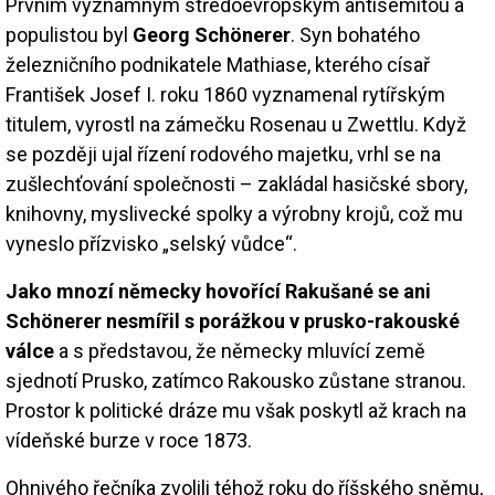
Prvním významným středoevropským antisemitou a
populistou byl
Georg Schönerer
. Syn bohatého
železničního podnikatele Mathiase, kterého císař
František Josef I. roku 1860 vyznamenal rytířským
titulem, vyrostl na zámečku Rosenau u Zwettlu. Když
se později ujal řízení rodového majetku, vrhl se na
zušlechťování společnosti – zakládal hasičské sbory,
knihovny, myslivecké spolky a výrobny krojů, což mu
vyneslo přízvisko „selský vůdce“.
Jako mnozí německy hovořící Rakušané se ani
Schönerer nesmířil s porážkou v prusko-rakouské
válce
a s představou, že německy mluvící země
sjednotí Prusko, zatímco Rakousko zůstane stranou.
Prostor k politické dráze mu však poskytl až krach na
vídeňské burze v roce 1873.
Ohnivého řečníka zvolili téhož roku do říšského sněmu,