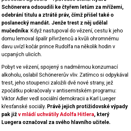
Schönerera odsoudili ke čtyřem letům za mřížemi,
odebrání titulu a ztrátě práv, čímž přišel také o
poslanecký mandát. Jenže trest z něj udělal
mučedníka
: Když nastupoval do vězení, cestu k jeho
domu lemoval špalír přívrženců a kvůli ohromnému
davu uvízl kočár prince Rudolfa na několik hodin v
ucpaných ulicích.
Pobyt ve vězení, spojený s nadměrnou konzumací
alkoholu, oslabil Schönererův vliv. Zatímco si odpykával
trest, jeho stoupenci založili dvě nové strany, jež
zpočátku pokračovaly v antisemitském programu:
Viktor Adler vedl sociální demokracii a Karl Lueger
křesťanské sociály.
Právě jejich protižidovské výpady
pak již
v mládí uchvátily Adolfa Hitlera
, který
Luegera označoval za svého hlavního učitele.