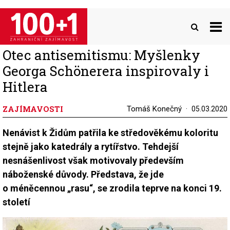
Přejít
k
hlavnímu
obsahu
Otec antisemitismu: Myšlenky
Georga Schönerera inspirovaly i
Hitlera
ZAJÍMAVOSTI
Tomáš Konečný
05.03.2020
Nenávist k Židům patřila ke středověkému koloritu
stejně jako katedrály a rytířstvo. Tehdejší
nesnášenlivost však motivovaly především
náboženské důvody. Představa, že jde
o méněcennou „rasu“, se zrodila teprve na konci 19.
století