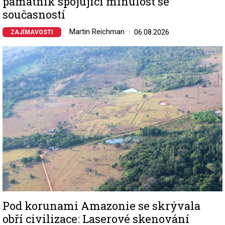
památník spojující minulost se
současností
Martin Reichman
06.08.2026
ZAJÍMAVOSTI
Image
Pod korunami Amazonie se skrývala
obří civilizace: Laserové skenování