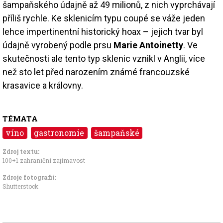
šampaňského údajně až 49 milionů, z nich vyprchávají
příliš rychle. Ke sklenicím typu coupé se váže jeden
lehce impertinentní historický hoax – jejich tvar byl
údajně vyrobený podle prsu
Marie Antoinetty
. Ve
skutečnosti ale tento typ sklenic vznikl v Anglii, více
než sto let před narozením známé francouzské
krasavice a královny.
TÉMATA
víno
gastronomie
šampaňské
Zdroj textu:
100+1 zahraniční zajímavost
Zdroje fotografii:
Shutterstock