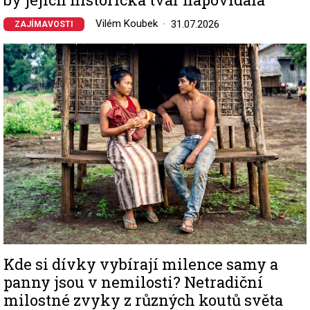
Vilém Koubek
31.07.2026
ZAJÍMAVOSTI
Image
Kde si dívky vybírají milence samy a
panny jsou v nemilosti? Netradiční
milostné zvyky z různých koutů světa