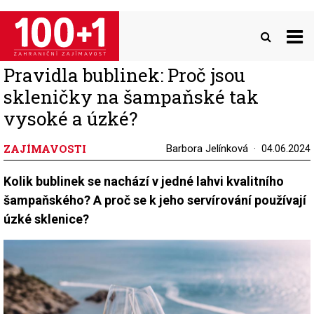
Přejít
k
hlavnímu
obsahu
Pravidla bublinek: Proč jsou
skleničky na šampaňské tak
vysoké a úzké?
ZAJÍMAVOSTI
Barbora Jelínková
04.06.2024
Kolik bublinek se nachází v jedné lahvi kvalitního
šampaňského? A proč se k jeho servírování používají
úzké sklenice?