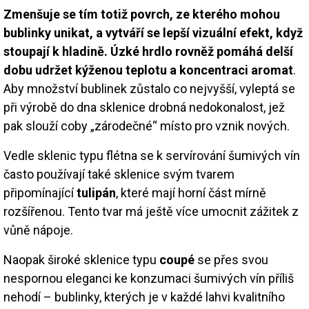
Zmenšuje se tím totiž povrch, ze kterého mohou
bublinky unikat, a vytváří se lepší vizuální efekt, když
stoupají k hladině. Úzké hrdlo rovněž pomáhá delší
dobu udržet kýženou teplotu a koncentraci aromat
.
Aby množství bublinek zůstalo co nejvyšší, vyleptá se
při výrobě do dna sklenice drobná nedokonalost, jež
pak slouží coby „zárodečné“ místo pro vznik nových.
Vedle sklenic typu flétna se k servírování šumivých vín
často používají také sklenice svým tvarem
připomínající
tulipán
, které mají horní část mírně
rozšířenou. Tento tvar má ještě více umocnit zážitek z
vůně nápoje.
Naopak široké sklenice typu
coupé
se přes svou
nespornou eleganci ke konzumaci šumivých vín příliš
nehodí – bublinky, kterých je v každé lahvi kvalitního