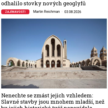
odhalilo stovky nových geoglyfů
Martin Reichman
03.08.2026
ZAJÍMAVOSTI
Image
Nenechte se zmást jejich vzhledem:
Slavné stavby jsou mnohem mladší, než
by jejich historická tvář napovídala