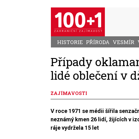
Přejít
k
hlavnímu
obsahu
HISTORIE
PŘÍRODA
VESMÍR
Případy oklaman
lidé oblečení v 
ZAJÍMAVOSTI
V roce 1971 se médii šířila senzač
neznámý kmen 26 lidí, žijících v i
ráje vydržela 15 let