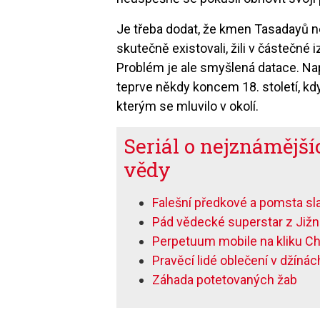
Je třeba dodat, že kmen Tasadayů ne
skutečně existovali, žili v částečné iz
Problém je ale smyšlená datace. Nap
teprve někdy koncem 18. století, kd
kterým se mluvilo v okolí.
Seriál o nejznámějš
vědy
Falešní předkové a pomsta sla
Pád vědecké superstar z Jižn
Perpetuum mobile na kliku C
Pravěcí lidé oblečení v džínác
Záhada potetovaných žab