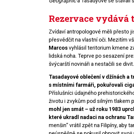
Geographic
a Tasadyové se stávali s
Rezervace vydává 
Zvídaví antropologové měli přesto j
přesvědčit na vlastní oči. Mezitím vš
Marcos
vyhlásil teritorium kmene z
lidská noha. Teprve po sesazení pre
švýcarští novináři a nestačili se divit
Tasadayové oblečení v džínách a t
s místními farmáři, pokuřovali ci
Příslušníci údajného prehistorického
životu i zvykům pod silným tlakem př
mohl jen smát – už roku 1983 uprch
které ukradl nadaci na ochranu T
menšin“ vrátil zpět na Filipíny, aby
neúspěšně se pokusil obnovit svoji p