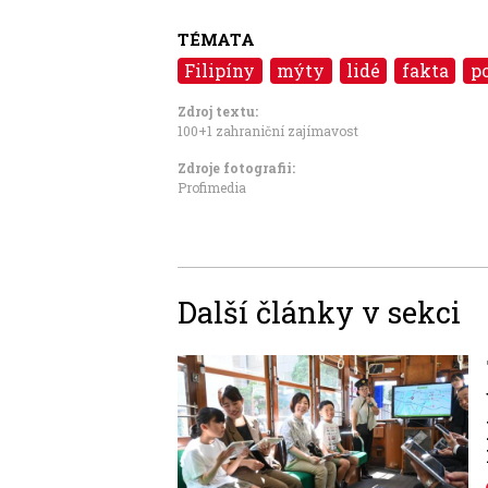
TÉMATA
Filipíny
mýty
lidé
fakta
p
Zdroj textu:
100+1 zahraniční zajímavost
Zdroje fotografii:
Profimedia
Další články v sekci
Image