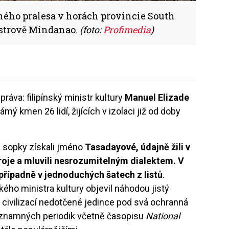
ného pralesa v horách provincie South
ostrově Mindanao.
(foto:
Profimedia
)
ráva: filipínský ministr kultury
Manuel Elizade
mý kmen 26 lidí, žijících v izolaci již od doby
é sopky získali jméno
Tasadayové, údajně žili v
roje a mluvili nesrozumitelným dialektem. V
 případně v jednoduchých šatech z listů
.
ského ministra kultury objevil náhodou jistý
t civilizací nedotčené jedince pod svá ochranná
y významných periodik včetně časopisu
National