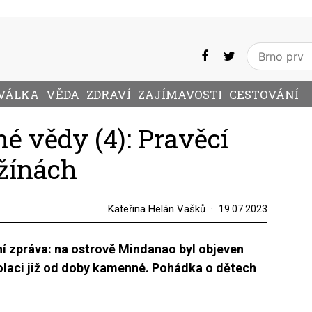
VÁLKA
VĚDA
ZDRAVÍ
ZAJÍMAVOSTI
CESTOVÁNÍ
é vědy (4): Pravěcí
džínách
Kateřina Helán Vašků
19.07.2023
ní zpráva: na ostrově Mindanao byl objeven
zolaci již od doby kamenné. Pohádka o dětech