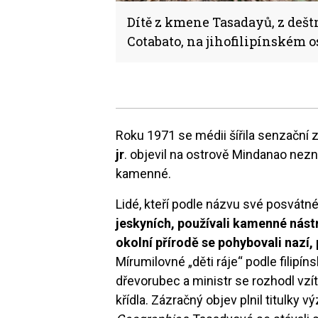
Dítě z kmene Tasadayů, z dešt
Cotabato, na jihofilipínském 
Roku 1971 se médii šířila senzační zp
jr
. objevil na ostrově Mindanao nezná
kamenné.
Lidé, kteří podle názvu své posvátn
jeskyních, používali kamenné nást
okolní přírodě se pohybovali nazí,
Mírumilovné „děti ráje“ podle filipín
dřevorubec a ministr se rozhodl vzí
křídla. Zázračný objev plnil titulk