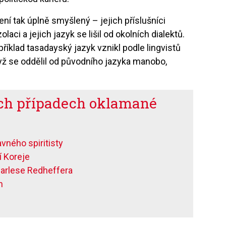
ní tak úplně smyšlený – jejich příslušníci
olaci a jejich jazyk se lišil od okolních dialektů.
říklad tasadayský jazyk vznikl podle lingvistů
yž se oddělil od původního jazyka manobo,
ích případech oklamané
vného spiritisty
í Koreje
harlese Redheffera
h