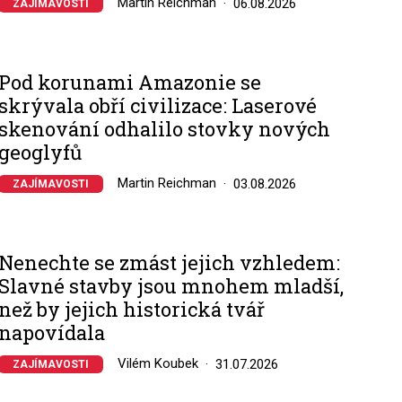
Martin Reichman
06.08.2026
ZAJÍMAVOSTI
Pod korunami Amazonie se
skrývala obří civilizace: Laserové
skenování odhalilo stovky nových
geoglyfů
Martin Reichman
03.08.2026
ZAJÍMAVOSTI
Nenechte se zmást jejich vzhledem:
Slavné stavby jsou mnohem mladší,
než by jejich historická tvář
napovídala
Vilém Koubek
31.07.2026
ZAJÍMAVOSTI