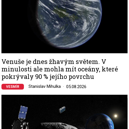
Venuše je dnes žhavým světem. V
minulosti ale mohla mít oceány, které
pokrývaly 90 % jejího povrchu
Stanislav Mihulka
05.08.2026
VESMÍR
Image