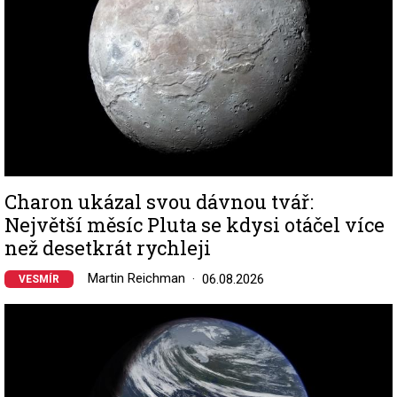
Charon ukázal svou dávnou tvář:
Největší měsíc Pluta se kdysi otáčel více
než desetkrát rychleji
Martin Reichman
06.08.2026
VESMÍR
Image