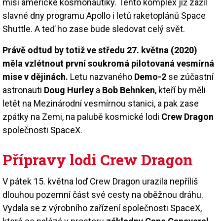
misi americké kosmonautiky. Tento komplex již zažil
slavné dny programu Apollo i letů raketoplánů Space
Shuttle. A teď ho zase bude sledovat celý svět.
Právě odtud by totiž ve středu 27. května (2020)
měla vzlétnout první soukromá pilotovaná vesmírná
mise v dějinách.
Letu nazvaného
Demo-2
se zúčastní
astronauti
Doug Hurley
a
Bob Behnken
, kteří by měli
letět na Mezinárodní vesmírnou stanici, a pak zase
zpátky na Zemi, na palubě kosmické lodi
Crew Dragon
společnosti SpaceX.
Přípravy lodi Crew Dragon
V pátek 15. května loď Crew Dragon urazila nepříliš
dlouhou pozemní část své cesty na oběžnou dráhu.
Vydala se z výrobního zařízení společnosti SpaceX,