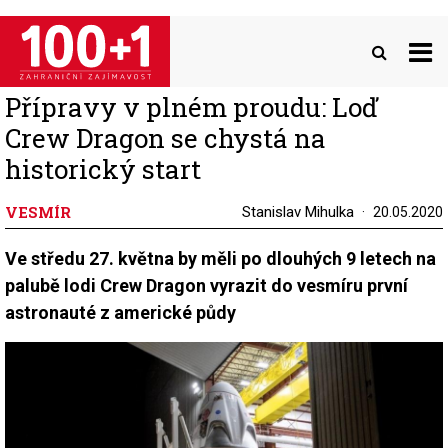
Přejít
k
hlavnímu
obsahu
Přípravy v plném proudu: Loď
Crew Dragon se chystá na
historický start
VESMÍR
Stanislav Mihulka
20.05.2020
Ve středu 27. května by měli po dlouhých 9 letech na
palubě lodi Crew Dragon vyrazit do vesmíru první
astronauté z americké půdy