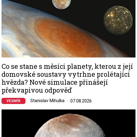
Co se stane s měsíci planety, kterou z její
domovské soustavy vytrhne prolétající
hvězda? Nové simulace přinášejí
překvapivou odpověď
Stanislav Mihulka
07.08.2026
VESMÍR
Image