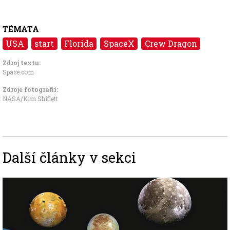
TÉMATA
USA
start
Florida
SpaceX
Crew Dragon
Zdroj textu:
Space.com
Zdroje fotografii:
NASA/Kim Shiflett
Další články v sekci
Image