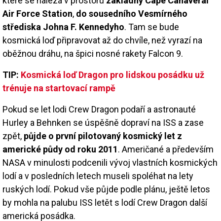
které se nalézá v prostoru
základny Cape Canaveral
Air Force Station
,
do sousedního Vesmírného
střediska Johna F. Kennedyho
. Tam se bude
kosmická loď připravovat až do chvíle, než vyrazí na
oběžnou dráhu, na špici nosné rakety Falcon 9.
TIP:
Kosmická loď Dragon pro lidskou posádku už
trénuje na startovací rampě
Pokud se let lodi Crew Dragon podaří a astronauté
Hurley a Behnken se úspěšně dopraví na ISS a zase
zpět,
půjde o první pilotovaný kosmický let z
americké půdy od roku 2011
. Američané a především
NASA v minulosti podcenili vývoj vlastních kosmických
lodí a v posledních letech museli spoléhat na lety
ruských lodí. Pokud vše půjde podle plánu, ještě letos
by mohla na palubu ISS letět s lodí Crew Dragon další
americká posádka.