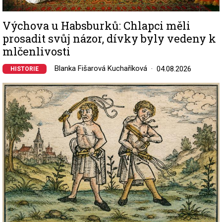
Výchova u Habsburků: Chlapci měli
prosadit svůj názor, dívky byly vedeny k
mlčenlivosti
Blanka Fišarová Kuchaříková
04.08.2026
HISTORIE
Image