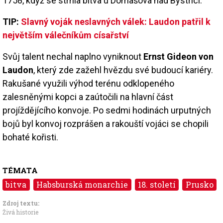
1758, když se strhla bitva u Domašova nad Bystřicí.
TIP:
Slavný voják neslavných válek: Laudon patřil k
největším válečníkům císařství
Svůj talent nechal naplno vyniknout
Ernst Gideon von
Laudon
, který zde zažehl hvězdu své budoucí kariéry.
Rakušané využili výhod terénu odklopeného
zalesněnými kopci a zaútočili na hlavní část
projíždějícího konvoje. Po sedmi hodinách urputných
bojů byl konvoj rozprášen a rakouští vojáci se chopili
bohaté kořisti.
TÉMATA
bitva
Habsburská monarchie
18. století
Prusko
Zdroj textu:
Živá historie