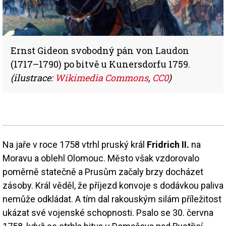
Ernst Gideon svobodný pán von Laudon
(1717–1790) po bitvě u Kunersdorfu 1759.
(ilustrace:
Wikimedia Commons
,
CC0
)
Na jaře v roce 1758 vtrhl pruský král
Fridrich II.
na
Moravu a oblehl Olomouc. Město však vzdorovalo
poměrně statečně a Prusům začaly brzy docházet
zásoby. Král věděl, že příjezd konvoje s dodávkou paliva
nemůže odkládat. A tím dal rakouským silám příležitost
ukázat své vojenské schopnosti. Psalo se 30. června