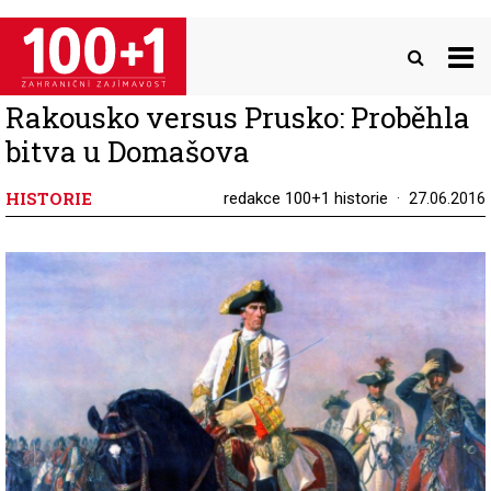
Přejít
k
hlavnímu
obsahu
Rakousko versus Prusko: Proběhla
bitva u Domašova
HISTORIE
redakce 100+1 historie
27.06.2016