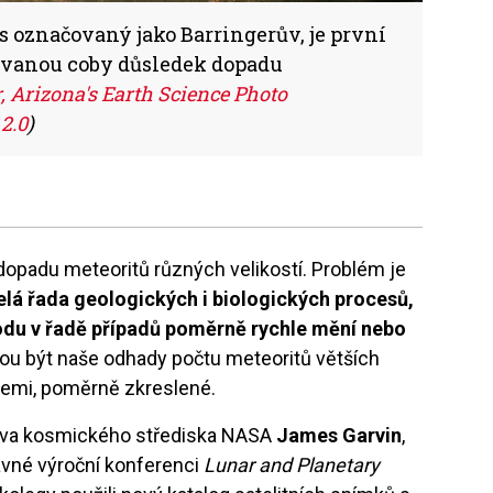
es označovaný jako Barringerův, je první
ovanou coby důsledek dopadu
r, Arizona's Earth Science Photo
2.0
)
 dopadu meteoritů různých velikostí. Problém je
elá řada geologických i biologických procesů,
odu v řadě případů poměrně rychle mění nebo
ou být naše odhady počtu meteoritů větších
 Zemi, poměrně zkreslené.
ova kosmického střediska NASA
James Garvin
,
vné výroční konferenci
Lunar and Planetary