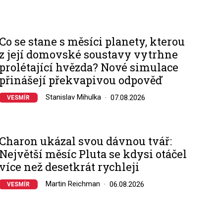
Co se stane s měsíci planety, kterou
z její domovské soustavy vytrhne
prolétající hvězda? Nové simulace
přinášejí překvapivou odpověď
Stanislav Mihulka
07.08.2026
VESMÍR
Charon ukázal svou dávnou tvář:
Největší měsíc Pluta se kdysi otáčel
více než desetkrát rychleji
Martin Reichman
06.08.2026
VESMÍR