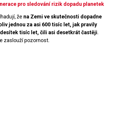
erace pro sledování rizik dopadu planetek
dhadují, že
na Zemi ve skutečnosti dopadne
iv jednou za asi 600 tisíc let, jak pravily
sítek tisíc let, čili asi desetkrát častěji
.
ale zaslouží pozornost.