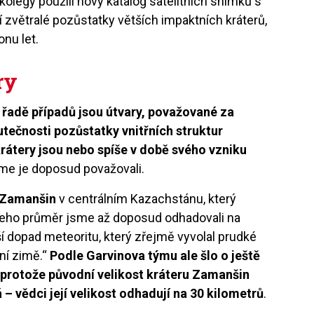
kolegy použili nový katalog satelitních snímků s
 zvětralé pozůstatky větších impaktních kráterů,
nu let.
ry
 řadě případů jsou útvary, považované za
kutečnosti pozůstatky vnitřních struktur
krátery jsou nebo spíše v době svého vzniku
jsme je doposud považovali.
Zamanšin
v centrálním Kazachstánu, který
y. Jeho průměr jsme až doposud odhadovali na
í dopad meteoritu, který zřejmě vyvolal prudké
ní zimě.“
Podle Garvinova týmu ale šlo o ještě
 protože původní velikost kráteru Zamanšin
– vědci její velikost odhadují na 30 kilometrů
.