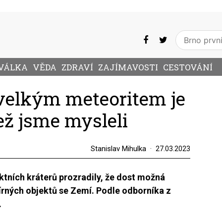
VÁLKA
VĚDA
ZDRAVÍ
ZAJÍMAVOSTI
CESTOVÁNÍ
 velkým meteoritem je
ež jsme mysleli
Stanislav Mihulka
27.03.2023
ních kráterů prozradily, že dost možná
rných objektů se Zemí. Podle odborníka z
.