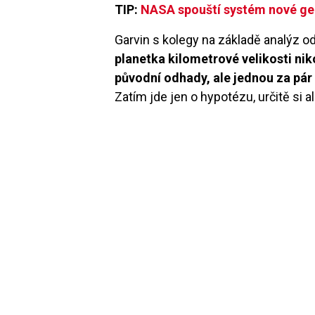
TIP:
NASA spouští systém nové gen
Garvin s kolegy na základě analýz o
planetka kilometrové velikosti nikol
původní odhady, ale jednou za pár de
Zatím jde jen o hypotézu, určitě si 