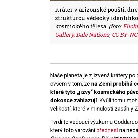
Kráter v arizonské poušti, dn
strukturou vědecky identifik
kosmického tělesa.
(foto:
Flick
Gallery, Dale Nations
,
CC BY-NC 
Naše planeta je zjizvená krátery po
ovšem v tom, že
na Zemi probíhá c
které tyto „jizvy“ kosmického pův
dokonce zahlazují
. Kvůli tomu moh
velikostí, které v minulosti zasáhly
Tvrdí to vedoucí výzkumu Goddard
který toto varování
přednesl
na nedá