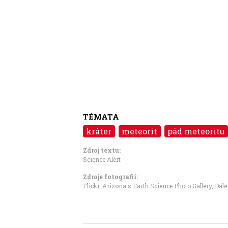
TÉMATA
kráter
meteorit
pád meteoritu
Zdroj textu:
Science Alert
Zdroje fotografii:
Flickr, Arizona's Earth Science Photo Gallery, Dal