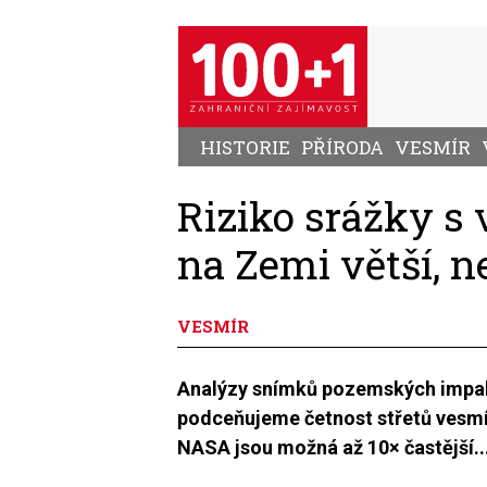
Přejít
k
hlavnímu
obsahu
HISTORIE
PŘÍRODA
VESMÍR
Riziko srážky s
na Zemi větší, n
VESMÍR
Analýzy snímků pozemských impakt
podceňujeme četnost střetů vesmí
NASA jsou možná až 10× častější..