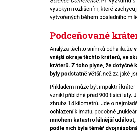
Science Conference
. Pří výzkumu s 
vysokým rozlišením, které zachycují
vytvořených během posledního milio
Podceňované kráte
Analýza těchto snímků odhalila, že
v
vnější okraje těchto kráterů, ve s
kráterů. Z toho plyne, že dotyčné 
byly podstatně větší
, než za jaké 
Příkladem může být impaktní kráter
vznikl přibližně před 900 tisíci let
zhruba 14 kilometrů. Jde o nejmladš
ochlazení klimatu, podobné „nukleár
mnohem katastrofálnější událost,
podle nich byla téměř dvojnásobná 