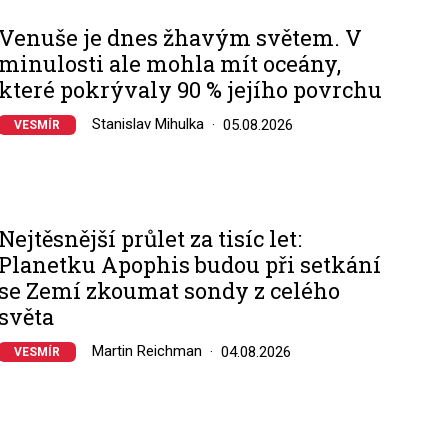
Venuše je dnes žhavým světem. V
minulosti ale mohla mít oceány,
které pokrývaly 90 % jejího povrchu
Stanislav Mihulka
05.08.2026
VESMÍR
Nejtěsnější průlet za tisíc let:
Planetku Apophis budou při setkání
se Zemí zkoumat sondy z celého
světa
Martin Reichman
04.08.2026
VESMÍR