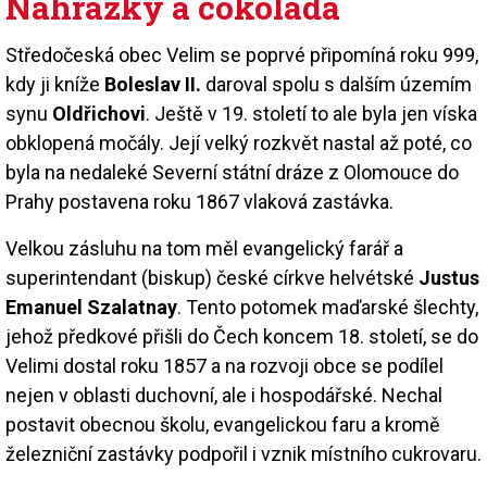
Náhražky a čokoláda
Středočeská obec Velim se poprvé připomíná roku 999,
kdy ji kníže
Boleslav II.
daroval spolu s dalším územím
synu
Oldřichovi
. Ještě v 19. století to ale byla jen víska
obklopená močály. Její velký rozkvět nastal až poté, co
byla na nedaleké Severní státní dráze z Olomouce do
Prahy postavena roku 1867 vlaková zastávka.
Velkou zásluhu na tom měl evangelický farář a
superintendant (biskup) české církve helvétské
Justus
Emanuel Szalatnay
. Tento potomek maďarské šlechty,
jehož předkové přišli do Čech koncem 18. století, se do
Velimi dostal roku 1857 a na rozvoji obce se podílel
nejen v oblasti duchovní, ale i hospodářské. Nechal
postavit obecnou školu, evangelickou faru a kromě
železniční zastávky podpořil i vznik místního cukrovaru.