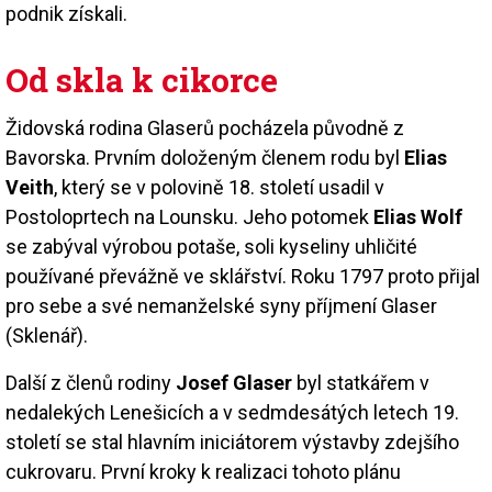
podnik získali.
Od skla k cikorce
Židovská rodina Glaserů pocházela původně z
Bavorska. Prvním doloženým členem rodu byl
Elias
Veith
, který se v polovině 18. století usadil v
Postoloprtech na Lounsku. Jeho potomek
Elias Wolf
se zabýval výrobou potaše, soli kyseliny uhličité
používané převážně ve sklářství. Roku 1797 proto přijal
pro sebe a své nemanželské syny příjmení Glaser
(Sklenář).
Další z členů rodiny
Josef Glaser
byl statkářem v
nedalekých Lenešicích a v sedmdesátých letech 19.
století se stal hlavním iniciátorem výstavby zdejšího
cukrovaru. První kroky k realizaci tohoto plánu