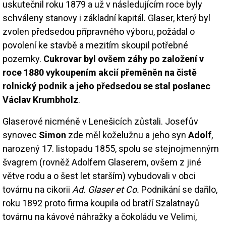
uskutečnil roku 1879 a už v následujícím roce byly
schváleny stanovy i základní kapitál. Glaser, který byl
zvolen předsedou přípravného výboru, požádal o
povolení ke stavbě a mezitím skoupil potřebné
pozemky.
Cukrovar byl ovšem záhy po založení v
roce 1880 vykoupením akcií přeměněn na čistě
rolnický podnik a jeho předsedou se stal poslanec
Václav Krumbholz
.
Glaserové nicméně v Lenešicích zůstali. Josefův
synovec
Simon
zde měl koželužnu a jeho syn
Adolf
,
narozený 17. listopadu 1855, spolu se stejnojmenným
švagrem (rovněž Adolfem Glaserem, ovšem z jiné
větve rodu a o šest let starším) vybudovali v obci
továrnu na cikorii
Ad. Glaser et Co.
Podnikání se dařilo,
roku 1892 proto firma koupila od bratří Szalatnayů
továrnu na kávové náhražky a čokoládu ve Velimi,