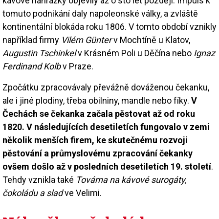
kávové náhražky objevily až o sto let později. Impuls k
tomuto podnikání daly napoleonské války, a zvláště
kontinentální blokáda roku 1806. V tomto období vznikly
například firmy
Vilém Günter
v Mochtíně u Klatov,
Augustin Tschinkel
v Krásném Poli u Děčína nebo
Ignaz
Ferdinand Kolb
v Praze.
Zpočátku zpracovávaly převážně dováženou čekanku,
ale i jiné plodiny, třeba obilniny, mandle nebo fíky.
V
Čechách se čekanka začala pěstovat až od roku
1820. V následujících desetiletích fungovalo v zemi
několik menších firem, ke skutečnému rozvoji
pěstování a průmyslovému zpracování čekanky
ovšem došlo až v posledních desetiletích 19. století
.
Tehdy vznikla také
Továrna na kávové surogáty,
čokoládu a slad
ve Velimi.