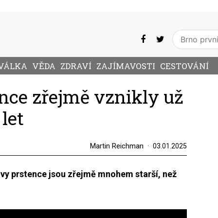
VÁLKA
VĚDA
ZDRAVÍ
ZAJÍMAVOSTI
CESTOVÁNÍ
nce zřejmě vznikly už
let
Martin Reichman
03.01.2025
ovy prstence jsou zřejmě mnohem starší, než