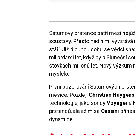
Saturnovy prstence patří mezi nejú
soustavy. Přesto nad nimi vyvstává n
stáří. Již dlouhou dobu se vědci snaž
miliardami let, když byla Sluneční s
stovkách milionů let. Nový výzkum n
myslelo.
První pozorování Saturnových prst
měsíce. Později
Christian Huygens
technologie, jako sondy
Voyager
a
prstenců, ale až mise
Cassini
přines
dynamice.