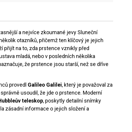
žasnější a nejvíce zkoumané jevy Sluneční
ěkolik otazníků, přičemž ten klíčový je jejich
í přijít na to, zda prstence vznikly před
oustava mladá, nebo v posledních několika
aznačuje, že prstence jsou starší, než se dříve
enců provedl
Galileo Galilei
, který je považoval za
správně usoudil, že jde o prstence. Moderní
Hubbleův teleskop
, poskytly detailní snímky
la zásadní informace o jejich složení a