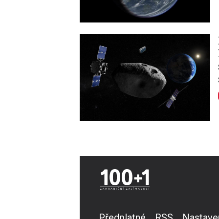
Image
Předplatné
RSS
Nastave