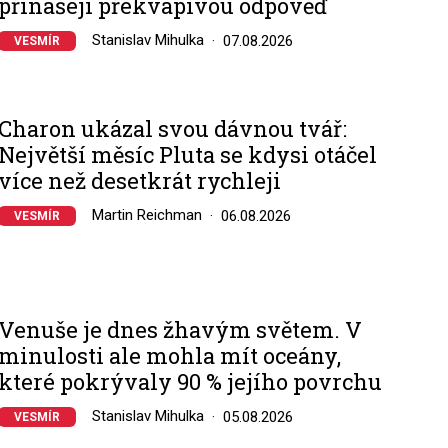
přinášejí překvapivou odpověď
Stanislav Mihulka
07.08.2026
VESMÍR
Charon ukázal svou dávnou tvář:
Největší měsíc Pluta se kdysi otáčel
více než desetkrát rychleji
Martin Reichman
06.08.2026
VESMÍR
Venuše je dnes žhavým světem. V
minulosti ale mohla mít oceány,
které pokrývaly 90 % jejího povrchu
Stanislav Mihulka
05.08.2026
VESMÍR