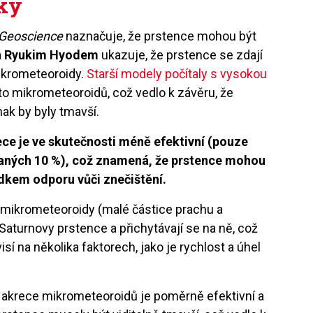
žky
 Geoscience
naznačuje, že prstence mohou být
á
Ryukim Hyodem
ukazuje, že prstence se zdají
ikrometeoroidy.
Starší modely počítaly s vysokou
to mikrometeoroidů, což vedlo k závěru, že
nak by byly tmavší.
ece je ve skutečnosti méně efektivní (pouze
aných 10 %), což znamená, že prstence mohou
sledkem odporu vůči znečištění.
 mikrometeoroidy (malé částice prachu a
Saturnovy prstence a přichytávají se na ně, což
isí na několika faktorech, jako je rychlost a úhel
 akrece mikrometeoroidů je poměrně efektivní a