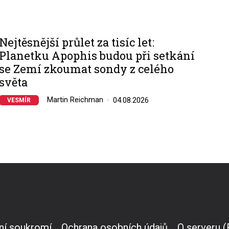
Nejtěsnější průlet za tisíc let:
Planetku Apophis budou při setkání
se Zemí zkoumat sondy z celého
světa
Martin Reichman
04.08.2026
VESMÍR
ní soukromí
Ochrana osobních údajů
O serveru 