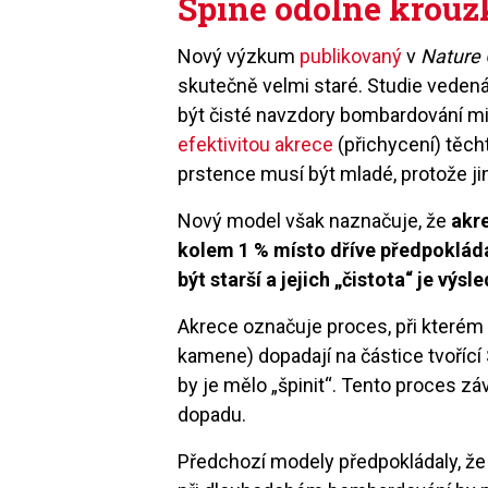
Špíně odolné krou
Nový výzkum
publikovaný
v
Nature
skutečně velmi staré. Studie veden
být čisté navzdory bombardování m
efektivitou akrece
(přichycení) těch
prstence musí být mladé, protože ji
Nový model však naznačuje, že
akr
kolem 1 % místo dříve předpoklád
být starší a jejich „čistota“ je vý
Akrece označuje proces, při kterém
kamene) dopadají na částice tvořící 
by je mělo „špinit“. Tento proces záv
dopadu.
Předchozí modely předpokládaly, že