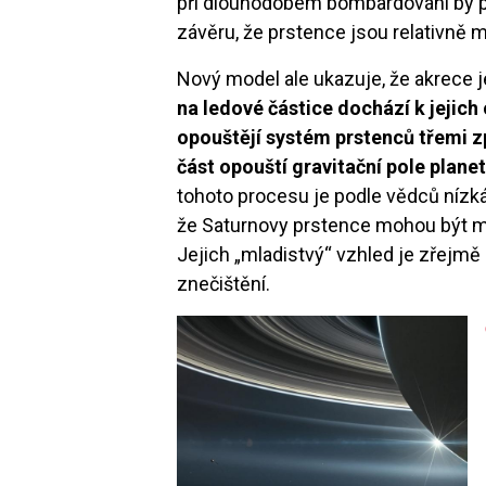
při dlouhodobém bombardování by pr
závěru, že prstence jsou relativně m
Nový model ale ukazuje, že akrece 
na ledové částice dochází k jejich 
opouštějí systém prstenců třemi z
část opouští gravitační pole planet
tohoto procesu je podle vědců nízká
že Saturnovy prstence mohou být mn
Jejich „mladistvý“ vzhled je zřejmě
znečištění.
Image