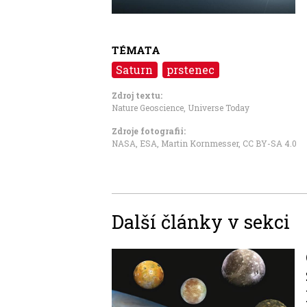
TÉMATA
Saturn
prstenec
Zdroj textu:
Nature Geoscience
,
Universe Today
Zdroje fotografii:
NASA, ESA, Martin Kornmesser
,
CC BY-SA 4.0
Další články v sekci
Image