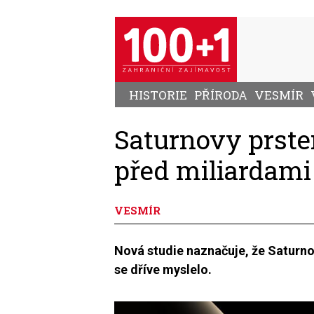
Přejít
k
hlavnímu
obsahu
HISTORIE
PŘÍRODA
VESMÍR
Saturnovy prste
před miliardami 
VESMÍR
Nová studie naznačuje, že Saturn
se dříve myslelo.