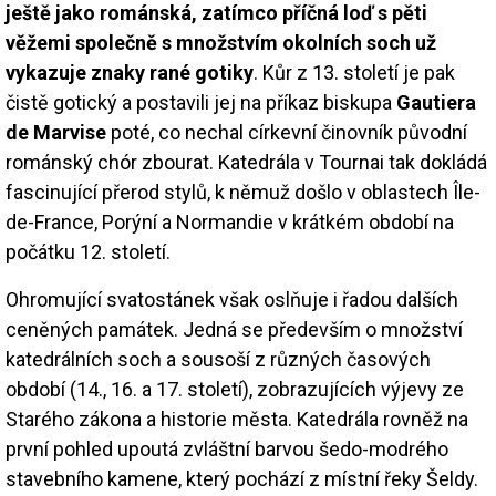
ještě jako románská, zatímco příčná loď s pěti
věžemi společně s množstvím okolních soch už
vykazuje znaky rané gotiky
. Kůr z 13. století je pak
čistě gotický a postavili jej na příkaz biskupa
Gautiera
de Marvise
poté, co nechal církevní činovník původní
románský chór zbourat. Katedrála v Tournai tak dokládá
fascinující přerod stylů, k němuž došlo v oblastech Île-
de-France, Porýní a Normandie v krátkém období na
počátku 12. století.
Ohromující svatostánek však oslňuje i řadou dalších
ceněných památek. Jedná se především o množství
katedrálních soch a sousoší z různých časových
období (14., 16. a 17. století), zobrazujících výjevy ze
Starého zákona a historie města. Katedrála rovněž na
první pohled upoutá zvláštní barvou šedo-modrého
stavebního kamene, který pochází z místní řeky Šeldy.