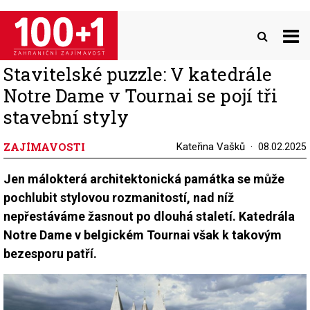
Přejít
k
hlavnímu
obsahu
Stavitelské puzzle: V katedrále
Notre Dame v Tournai se pojí tři
stavební styly
ZAJÍMAVOSTI
Kateřina Vašků
08.02.2025
Jen málokterá architektonická památka se může
pochlubit stylovou rozmanitostí, nad níž
nepřestáváme žasnout po dlouhá staletí. Katedrála
Notre Dame v belgickém Tournai však k takovým
bezesporu patří.