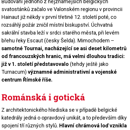
Budování jednoho z nejznámějších belgických
svatostánků začalo ve Valonském regionu v provincii
Hainaut již někdy v první třetině 12. století poté, co
rozsáhlý požár zničil místní biskupství. Úchvatná
sakrální stavba leží v srdci starého města, při levém
břehu řeky Escaut (česky Šelda). Mimochodem –
samotné Tournai, nacházející se asi deset kilometrů
od francouzských hranic, má velmi dlouhou tradici:
již v 1. století představovalo
(tehdy ještě jako
Turnacum)
významné administrativní a vojenské
centrum Římské říše.
Románská i gotická
Z architektonického hlediska se v případě belgické
katedrály jedná o opravdový unikát, a to především díky
spojení tří různých stylů.
Hlavní chrámová loď vznikla