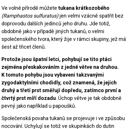
Ve volné přírodě můžete
tukana krátkozobého
(Ramphastos sulfuratus)
jen velmi vzácně spatřit bez
doprovodu dalších jedinců jeho druhu. Jde totiž,
obdobně jako v případě jiných tukanů, o velmi
společenského tvora, který žije v rámci skupiny, jež má
šest až třicet členů.
Protože jsou špatní letci, pohybují se tito ptáci
zejména přeskakováním z jedné větve na druhou.
K tomuto pohybu jsou vybaveni takzvanými
zygodaktylními chodidly, což znamená, že jejich
druhý a třetí prst směřují dopředu, zatímco první a
čtvrtý prst míří dozadu
. Úchop větve je tak obdobně
pevný jako například u papoušků.
Společenská povaha tukanů se projevuje i ve způsobu
nocování. Uchylují se totiž ve skupinkách do dutin