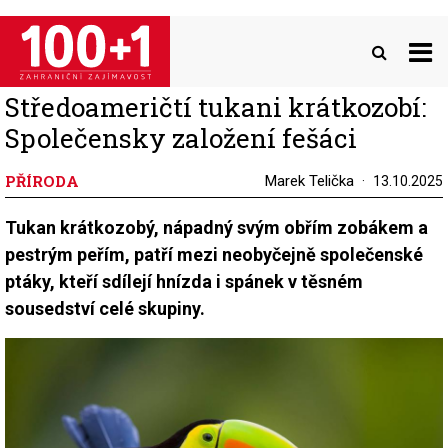
Přejít
k
hlavnímu
obsahu
Středoameričtí tukani krátkozobí:
Společensky založení fešáci
PŘÍRODA
Marek Telička
13.10.2025
Tukan krátkozobý, nápadný svým obřím zobákem a
pestrým peřím, patří mezi neobyčejně společenské
ptáky, kteří sdílejí hnízda i spánek v těsném
sousedství celé skupiny.