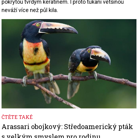
pokrytou tvrdým keratinem. I proto tukani většinou
neváží více než půl kila.
Image
ČTĚTE TAKÉ
Arassari obojkový: Středoamerický pták
s velkým smyslem pro rodinu