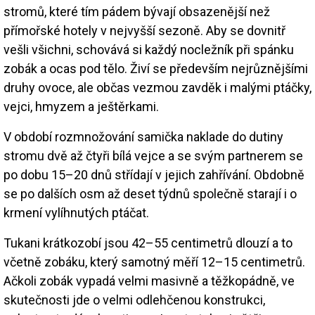
stromů, které tím pádem bývají obsazenější než
přímořské hotely v nejvyšší sezoně. Aby se dovnitř
vešli všichni, schovává si každý nocležník při spánku
zobák a ocas pod tělo. Živí se především nejrůznějšími
druhy ovoce, ale občas vezmou zavděk i malými ptáčky,
vejci, hmyzem a ještěrkami.
V období rozmnožování samička naklade do dutiny
stromu dvě až čtyři bílá vejce a se svým partnerem se
po dobu 15–20 dnů střídají v jejich zahřívání. Obdobně
se po dalších osm až deset týdnů společně starají i o
krmení vylíhnutých ptáčat.
Tukani krátkozobí jsou 42–55 centimetrů dlouzí a to
včetně zobáku, který samotný měří 12–15 centimetrů.
Ačkoli zobák vypadá velmi masivně a těžkopádně, ve
skutečnosti jde o velmi odlehčenou konstrukci,